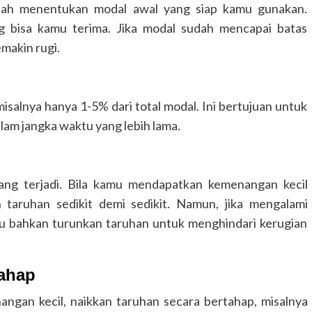
lah menentukan modal awal yang siap kamu gunakan.
g bisa kamu terima. Jika modal sudah mencapai batas
emakin rugi.
isalnya hanya 1-5% dari total modal. Ini bertujuan untuk
lam jangka waktu yang lebih lama.
ang terjadi. Bila kamu mendapatkan kemenangan kecil
 taruhan sedikit demi sedikit. Namun, jika mengalami
tau bahkan turunkan taruhan untuk menghindari kerugian
tahap
ngan kecil, naikkan taruhan secara bertahap, misalnya