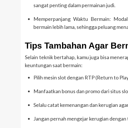
sangat penting dalam permainan judi.
Memperpanjang Waktu Bermain: Modal 
bermain lebih lama, sehingga peluang mena
Tips Tambahan Agar Berm
Selain teknik bertahap, kamu juga bisa mener
keuntungan saat bermain:
Pilih mesin slot dengan RTP (Return to Pla
Manfaatkan bonus dan promo dari situs s
Selalu catat kemenangan dan kerugian agar
Jangan pernah mengejar kerugian dengan t