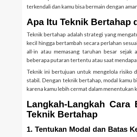
terkendali dan kamu bisa bermain dengan aman
Apa Itu Teknik Bertahap
Teknik bertahap adalah strategi yang mengatu
kecil hingga bertambah secara perlahan sesua
all-in atau memasang taruhan besar sejak 
beberapa putaran tertentu atau saat mendapa
Teknik ini bertujuan untuk mengelola risik
stabil. Dengan teknik bertahap, modal kamu b
karena kamu lebih cermat dalam menentukan k
Langkah-Langkah Cara B
Teknik Bertahap
1. Tentukan Modal dan Batas K