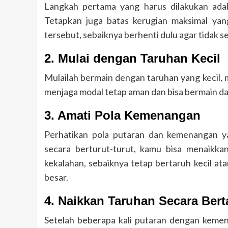
Langkah pertama yang harus dilakukan ada
Tetapkan juga batas kerugian maksimal yan
tersebut, sebaiknya berhenti dulu agar tidak s
2. Mulai dengan Taruhan Kecil
Mulailah bermain dengan taruhan yang kecil, m
menjaga modal tetap aman dan bisa bermain da
3. Amati Pola Kemenangan
Perhatikan pola putaran dan kemenangan y
secara berturut-turut, kamu bisa menaikkan
kekalahan, sebaiknya tetap bertaruh kecil a
besar.
4. Naikkan Taruhan Secara Ber
Setelah beberapa kali putaran dengan kemena