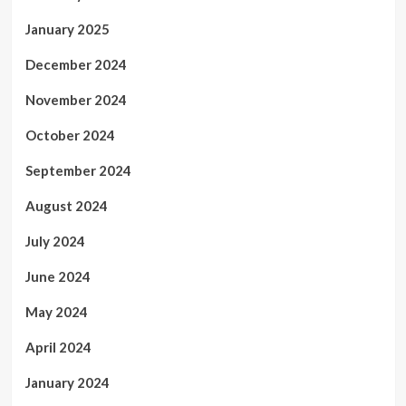
January 2025
December 2024
November 2024
October 2024
September 2024
August 2024
July 2024
June 2024
May 2024
April 2024
January 2024