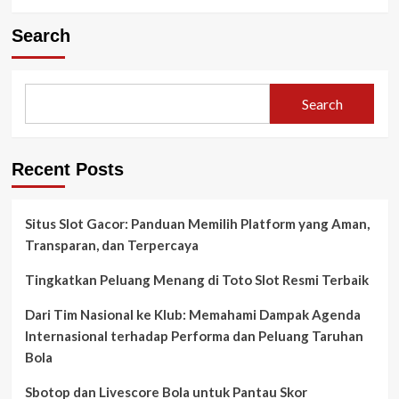
Search
Search
Recent Posts
Situs Slot Gacor: Panduan Memilih Platform yang Aman,
Transparan, dan Terpercaya
Tingkatkan Peluang Menang di Toto Slot Resmi Terbaik
Dari Tim Nasional ke Klub: Memahami Dampak Agenda
Internasional terhadap Performa dan Peluang Taruhan
Bola
Sbotop dan Livescore Bola untuk Pantau Skor