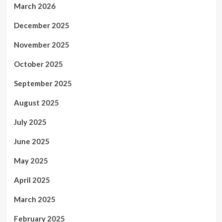
March 2026
December 2025
November 2025
October 2025
September 2025
August 2025
July 2025
June 2025
May 2025
April 2025
March 2025
February 2025