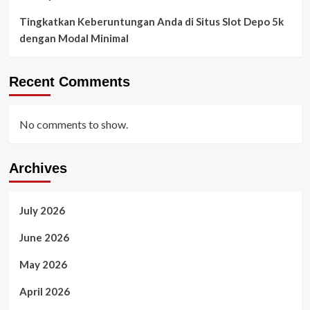
Tingkatkan Keberuntungan Anda di Situs Slot Depo 5k
dengan Modal Minimal
Recent Comments
No comments to show.
Archives
July 2026
June 2026
May 2026
April 2026