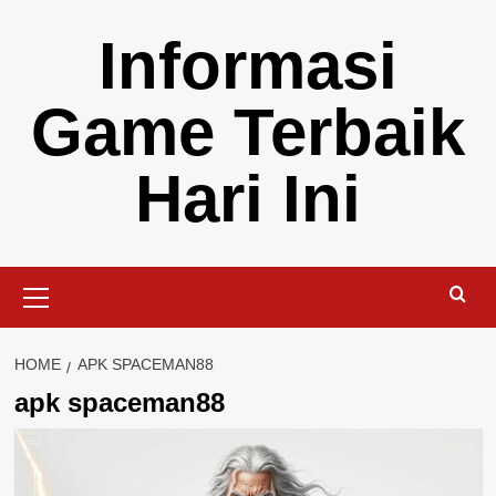
Skip
Informasi
to
content
Game Terbaik
Hari Ini
Primary
Menu
HOME
APK SPACEMAN88
apk spaceman88