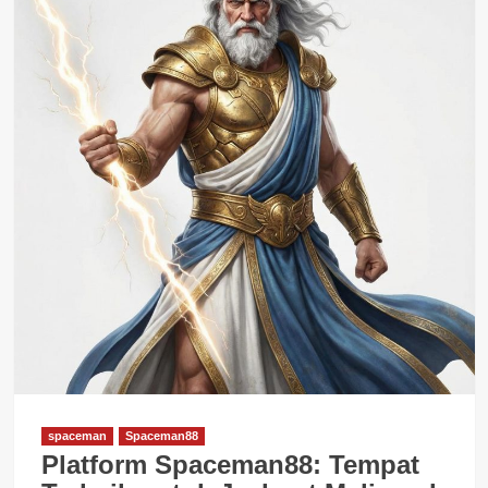
spaceman
Spaceman88
Platform Spaceman88: Tempat