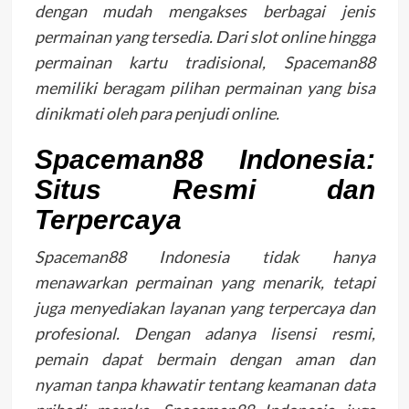
dengan mudah mengakses berbagai jenis
permainan yang tersedia. Dari slot online hingga
permainan kartu tradisional, Spaceman88
memiliki beragam pilihan permainan yang bisa
dinikmati oleh para penjudi online.
Spaceman88 Indonesia:
Situs Resmi dan
Terpercaya
Spaceman88 Indonesia tidak hanya
menawarkan permainan yang menarik, tetapi
juga menyediakan layanan yang terpercaya dan
profesional. Dengan adanya lisensi resmi,
pemain dapat bermain dengan aman dan
nyaman tanpa khawatir tentang keamanan data