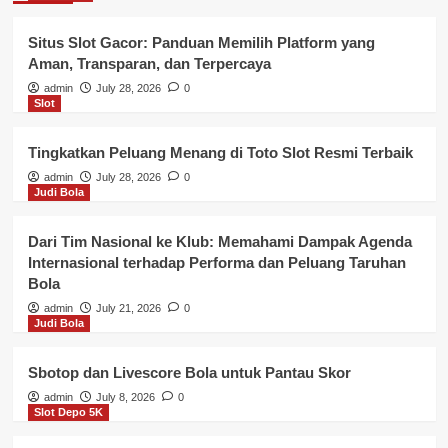
Situs Slot Gacor: Panduan Memilih Platform yang
Aman, Transparan, dan Terpercaya
admin
July 28, 2026
0
Slot
Tingkatkan Peluang Menang di Toto Slot Resmi Terbaik
admin
July 28, 2026
0
Judi Bola
Dari Tim Nasional ke Klub: Memahami Dampak Agenda
Internasional terhadap Performa dan Peluang Taruhan
Bola
admin
July 21, 2026
0
Judi Bola
Sbotop dan Livescore Bola untuk Pantau Skor
admin
July 8, 2026
0
Slot Depo 5K