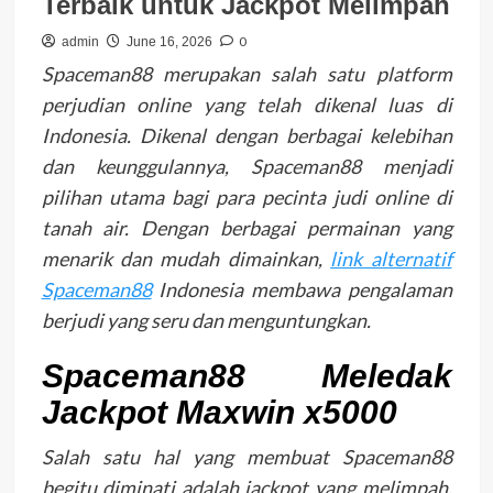
Terbaik untuk Jackpot Melimpah
0
admin
June 16, 2026
Spaceman88 merupakan salah satu platform
perjudian online yang telah dikenal luas di
Indonesia. Dikenal dengan berbagai kelebihan
dan keunggulannya, Spaceman88 menjadi
pilihan utama bagi para pecinta judi online di
tanah air. Dengan berbagai permainan yang
menarik dan mudah dimainkan,
link alternatif
Spaceman88
Indonesia membawa pengalaman
berjudi yang seru dan menguntungkan.
Spaceman88 Meledak
Jackpot Maxwin x5000
Salah satu hal yang membuat Spaceman88
begitu diminati adalah jackpot yang melimpah.