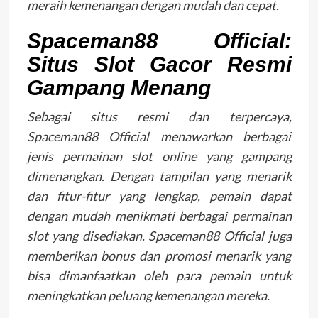
meraih kemenangan dengan mudah dan cepat.
Spaceman88 Official:
Situs Slot Gacor Resmi
Gampang Menang
Sebagai situs resmi dan terpercaya,
Spaceman88 Official menawarkan berbagai
jenis permainan slot online yang gampang
dimenangkan. Dengan tampilan yang menarik
dan fitur-fitur yang lengkap, pemain dapat
dengan mudah menikmati berbagai permainan
slot yang disediakan. Spaceman88 Official juga
memberikan bonus dan promosi menarik yang
bisa dimanfaatkan oleh para pemain untuk
meningkatkan peluang kemenangan mereka.