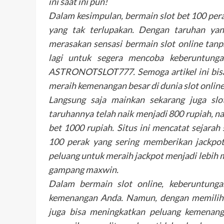
ini saat ini pun!
Dalam kesimpulan, bermain slot bet 100 pe
yang tak terlupakan. Dengan taruhan yan
merasakan sensasi bermain slot online tanp
lagi untuk segera mencoba keberuntung
ASTRONOTSLOT777. Semoga artikel ini bisa
meraih kemenangan besar di dunia slot onlin
Langsung saja mainkan sekarang juga s
taruhannya telah naik menjadi 800 rupiah, n
bet 1000 rupiah. Situs ini mencatat sejarah 
100 perak yang sering memberikan jackpot
peluang untuk meraih jackpot menjadi lebih
gampang maxwin.
Dalam bermain slot online, keberuntun
kemenangan Anda. Namun, dengan memilih 
juga bisa meningkatkan peluang kemenang