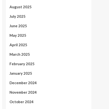
August 2025
July 2025
June 2025
May 2025
April 2025
March 2025
February 2025
January 2025
December 2024
November 2024
October 2024