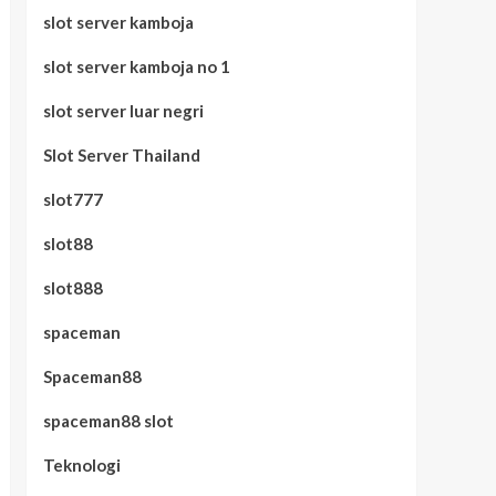
slot server kamboja
slot server kamboja no 1
slot server luar negri
Slot Server Thailand
slot777
slot88
slot888
spaceman
Spaceman88
spaceman88 slot
Teknologi