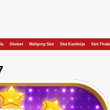
la
Sbobet
Mahjong Slot
Slot Kamboja
Slot Thail
7