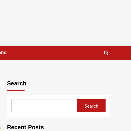
and
Search
Search
Recent Posts