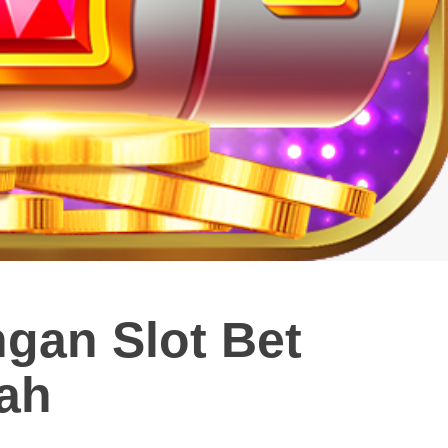
gan Slot Bet
iah