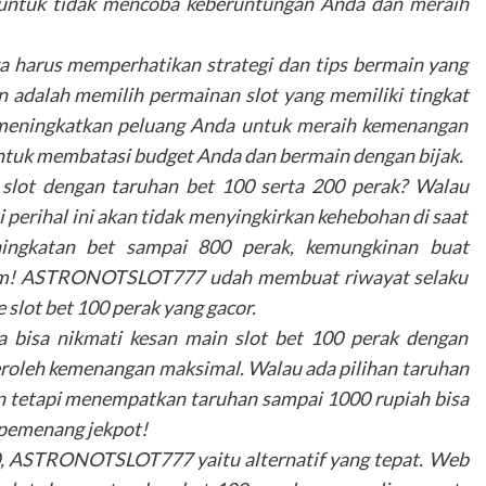
n untuk tidak mencoba keberuntungan Anda dan meraih
a harus memperhatikan strategi dan tips bermain yang
an adalah memilih permainan slot yang memiliki tingkat
an meningkatkan peluang Anda untuk meraih kemenangan
 untuk membatasi budget Anda dan bermain dengan bijak.
slot dengan taruhan bet 100 serta 200 perak? Walau
i perihal ini akan tidak menyingkirkan kehebohan di saat
ningkatan bet sampai 800 perak, kemungkinan buat
um! ASTRONOTSLOT777 udah membuat riwayat selaku
slot bet 100 perak yang gacor.
isa nikmati kesan main slot bet 100 perak dengan
roleh kemenangan maksimal. Walau ada pilihan taruhan
kan tetapi menempatkan taruhan sampai 1000 rupiah bisa
 pemenang jekpot!
00, ASTRONOTSLOT777 yaitu alternatif yang tepat. Web