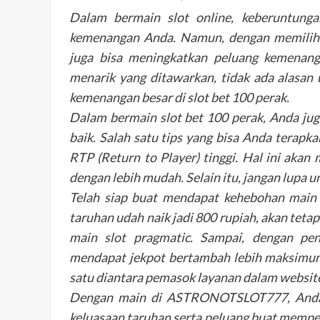
Dalam bermain slot online, keberuntun
kemenangan Anda. Namun, dengan memilih 
juga bisa meningkatkan peluang kemenang
menarik yang ditawarkan, tidak ada alasa
kemenangan besar di slot bet 100 perak.
Dalam bermain slot bet 100 perak, Anda jug
baik. Salah satu tips yang bisa Anda terapk
RTP (Return to Player) tinggi. Hal ini ak
dengan lebih mudah. Selain itu, jangan lupa
Telah siap buat mendapat kehebohan main 
taruhan udah naik jadi 800 rupiah, akan tetap
main slot pragmatic. Sampai, dengan pe
mendapat jekpot bertambah lebih maksim
satu diantara pemasok layanan dalam website 
Dengan main di ASTRONOTSLOT777, Anda b
keluasaan taruhan serta peluang buat mempe