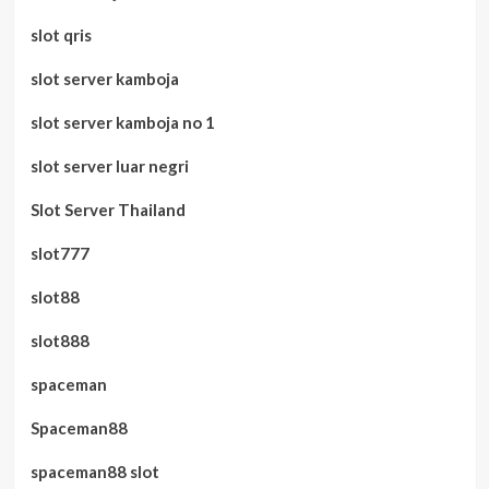
slot qris
slot server kamboja
slot server kamboja no 1
slot server luar negri
Slot Server Thailand
slot777
slot88
slot888
spaceman
Spaceman88
spaceman88 slot