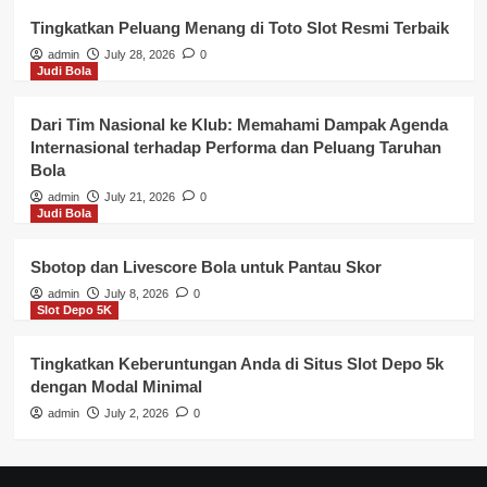
Tingkatkan Peluang Menang di Toto Slot Resmi Terbaik
admin
July 28, 2026
0
Judi Bola
Dari Tim Nasional ke Klub: Memahami Dampak Agenda
Internasional terhadap Performa dan Peluang Taruhan
Bola
admin
July 21, 2026
0
Judi Bola
Sbotop dan Livescore Bola untuk Pantau Skor
admin
July 8, 2026
0
Slot Depo 5K
Tingkatkan Keberuntungan Anda di Situs Slot Depo 5k
dengan Modal Minimal
admin
July 2, 2026
0