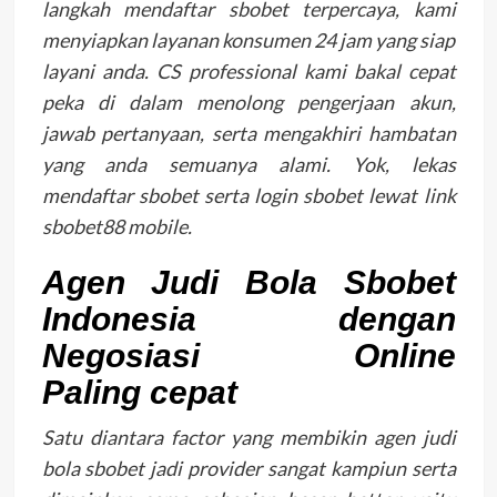
langkah mendaftar sbobet terpercaya, kami
menyiapkan layanan konsumen 24 jam yang siap
layani anda. CS professional kami bakal cepat
peka di dalam menolong pengerjaan akun,
jawab pertanyaan, serta mengakhiri hambatan
yang anda semuanya alami. Yok, lekas
mendaftar sbobet serta login sbobet lewat link
sbobet88 mobile.
Agen Judi Bola Sbobet
Indonesia dengan
Negosiasi Online
Paling cepat
Satu diantara factor yang membikin agen judi
bola sbobet jadi provider sangat kampiun serta