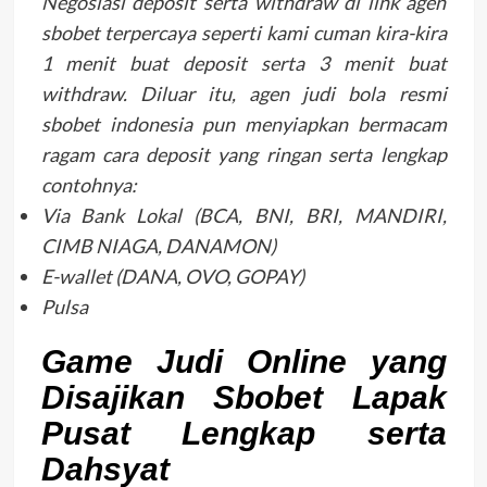
Negosiasi deposit serta withdraw di link agen
sbobet terpercaya seperti kami cuman kira-kira
1 menit buat deposit serta 3 menit buat
withdraw. Diluar itu, agen judi bola resmi
sbobet indonesia pun menyiapkan bermacam
ragam cara deposit yang ringan serta lengkap
contohnya:
Via Bank Lokal (BCA, BNI, BRI, MANDIRI,
CIMB NIAGA, DANAMON)
E-wallet (DANA, OVO, GOPAY)
Pulsa
Game Judi Online yang
Disajikan Sbobet Lapak
Pusat Lengkap serta
Dahsyat