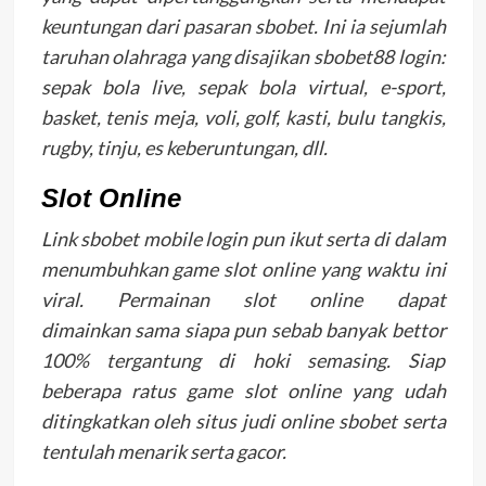
keuntungan dari pasaran sbobet. Ini ia sejumlah
taruhan olahraga yang disajikan sbobet88 login:
sepak bola live, sepak bola virtual, e-sport,
basket, tenis meja, voli, golf, kasti, bulu tangkis,
rugby, tinju, es keberuntungan, dll.
Slot Online
Link sbobet mobile login pun ikut serta di dalam
menumbuhkan game slot online yang waktu ini
viral. Permainan slot online dapat
dimainkan sama siapa pun sebab banyak bettor
100% tergantung di hoki semasing. Siap
beberapa ratus game slot online yang udah
ditingkatkan oleh situs judi online sbobet serta
tentulah menarik serta gacor.