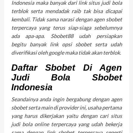
Indonesia maka banyak dari link situs judi bola
terblok serta mendadak raib tak bisa dicapai
kembali. Tidak sama narasi dengan agen sbobet
terpercaya yang terus siap-siaga sebelumnya
ada apa-apa. Sbobet88 udah persiapkan
begitu banyak link opsi sbobet serta udah
diverifikasi oleh google maka tidak akan terblok.
Daftar Sbobet Di Agen
Judi Bola Sbobet
Indonesia
Seandainya anda ingin bergabung dengan agen
sbobet serta main di provider ini, usaha pertama
yang harus dikerjakan yaitu dengan cari situs
judi bola online terpercaya yang udah bekerja
sama dengan link sbobet terpercaya seperti