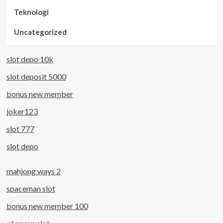
Teknologi
Uncategorized
slot depo 10k
slot deposit 5000
bonus new member
joker123
slot 777
slot depo
mahjong ways 2
spaceman slot
bonus new member 100