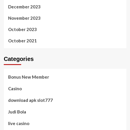
December 2023
November 2023
October 2023
October 2021
Categories
Bonus New Member
Casino
download apk slot777
Judi Bola
live casino