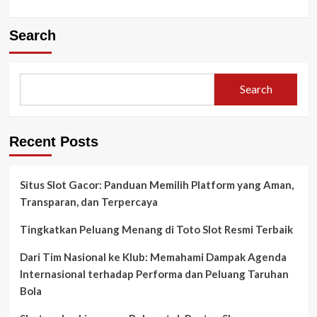
Search
Search
Recent Posts
Situs Slot Gacor: Panduan Memilih Platform yang Aman,
Transparan, dan Terpercaya
Tingkatkan Peluang Menang di Toto Slot Resmi Terbaik
Dari Tim Nasional ke Klub: Memahami Dampak Agenda
Internasional terhadap Performa dan Peluang Taruhan
Bola