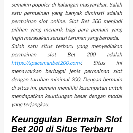
semakin populer di kalangan masyarakat. Salah
satu permainan yang banyak diminati adalah
permainan slot online. Slot Bet 200 menjadi
pilihan yang menarik bagi para pemain yang
ingin merasakan sensasi taruhan yang berbeda.
Salah satu situs terbaru yang menyediakan
permainan slot Bet 200 adalah
https://spacemanbet200.com/
. Situs ini
menawarkan berbagai jenis permainan slot
dengan taruhan minimal 200. Dengan bermain
di situs ini, pemain memiliki kesempatan untuk
mendapatkan keuntungan besar dengan modal
yang terjangkau.
Keunggulan Bermain Slot
Bet 200 di Situs Terbaru