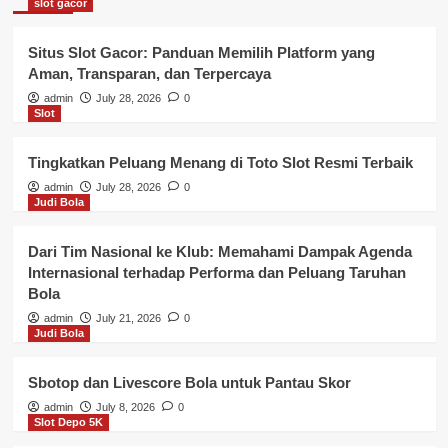
slot gacor
Situs Slot Gacor: Panduan Memilih Platform yang
Aman, Transparan, dan Terpercaya
admin
July 28, 2026
0
Slot
Tingkatkan Peluang Menang di Toto Slot Resmi Terbaik
admin
July 28, 2026
0
Judi Bola
Dari Tim Nasional ke Klub: Memahami Dampak Agenda
Internasional terhadap Performa dan Peluang Taruhan
Bola
admin
July 21, 2026
0
Judi Bola
Sbotop dan Livescore Bola untuk Pantau Skor
admin
July 8, 2026
0
Slot Depo 5K