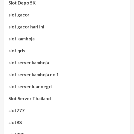
Slot Depo 5K
slot gacor
slot gacor hari ini
slot kamboja
slot qris
slot server kamboja
slot server kamboja no 1
slot server luar negri
Slot Server Thailand
slot777
slot88