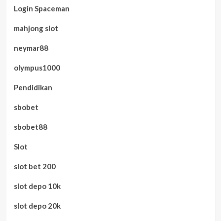
Login Spaceman
mahjong slot
neymar88
olympus1000
Pendidikan
sbobet
sbobet88
Slot
slot bet 200
slot depo 10k
slot depo 20k