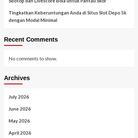
Sbotop dan Livescore Bola untuk Pantau Skor
Tingkatkan Keberuntungan Anda di Situs Slot Depo 5k
dengan Modal Minimal
Recent Comments
No comments to show.
Archives
July 2026
June 2026
May 2026
April 2026