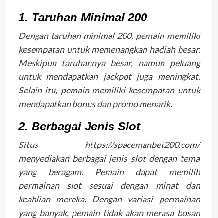
1. Taruhan Minimal 200
Dengan taruhan minimal 200, pemain memiliki
kesempatan untuk memenangkan hadiah besar.
Meskipun taruhannya besar, namun peluang
untuk mendapatkan jackpot juga meningkat.
Selain itu, pemain memiliki kesempatan untuk
mendapatkan bonus dan promo menarik.
2. Berbagai Jenis Slot
Situs https://spacemanbet200.com/
menyediakan berbagai jenis slot dengan tema
yang beragam. Pemain dapat memilih
permainan slot sesuai dengan minat dan
keahlian mereka. Dengan variasi permainan
yang banyak, pemain tidak akan merasa bosan