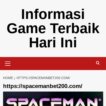
Skip
Informasi
to
content
Game Terbaik
Hari Ini
Primary
Menu
HOME
HTTPS://SPACEMANBET200.COM/
https://spacemanbet200.com/