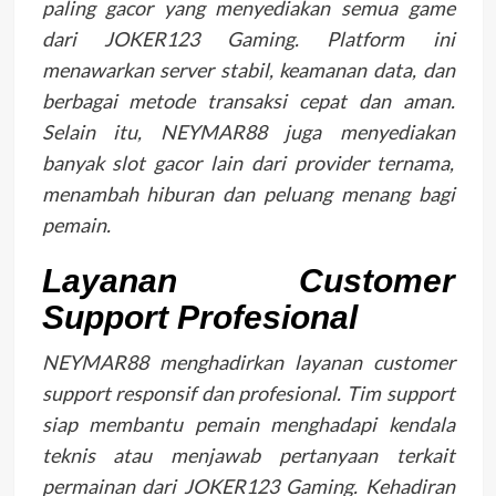
paling gacor yang menyediakan semua game
dari JOKER123 Gaming. Platform ini
menawarkan server stabil, keamanan data, dan
berbagai metode transaksi cepat dan aman.
Selain itu, NEYMAR88 juga menyediakan
banyak slot gacor lain dari provider ternama,
menambah hiburan dan peluang menang bagi
pemain.
Layanan Customer
Support Profesional
NEYMAR88 menghadirkan layanan customer
support responsif dan profesional. Tim support
siap membantu pemain menghadapi kendala
teknis atau menjawab pertanyaan terkait
permainan dari JOKER123 Gaming. Kehadiran