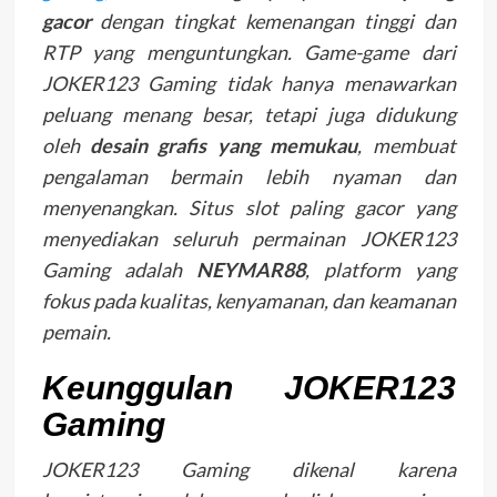
gacor
dengan tingkat kemenangan tinggi dan
RTP yang menguntungkan. Game-game dari
JOKER123 Gaming tidak hanya menawarkan
peluang menang besar, tetapi juga didukung
oleh
desain grafis yang memukau
, membuat
pengalaman bermain lebih nyaman dan
menyenangkan. Situs slot paling gacor yang
menyediakan seluruh permainan JOKER123
Gaming adalah
NEYMAR88
, platform yang
fokus pada kualitas, kenyamanan, dan keamanan
pemain.
Keunggulan JOKER123
Gaming
JOKER123 Gaming dikenal karena