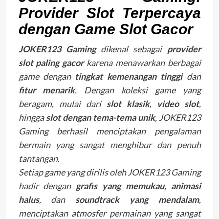
Provider Slot Terpercaya
dengan Game Slot Gacor
JOKER123 Gaming
dikenal sebagai
provider
slot paling gacor
karena menawarkan berbagai
game dengan
tingkat kemenangan tinggi
dan
fitur menarik
. Dengan koleksi game yang
beragam, mulai dari
slot klasik
,
video slot
,
hingga
slot dengan tema-tema unik
, JOKER123
Gaming berhasil menciptakan pengalaman
bermain yang sangat menghibur dan penuh
tantangan.
Setiap game yang dirilis oleh JOKER123 Gaming
hadir dengan
grafis yang memukau
,
animasi
halus
, dan
soundtrack yang mendalam
,
menciptakan atmosfer permainan yang sangat