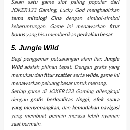
Salah satu game slot paling populer dari
JOKER123 Gaming, Lucky God menghadirkan
tema mitologi Cina
dengan simbol-simbol
keberuntungan. Game ini menawarkan
fitur
bonus
yang bisa memberikan
perkalian besar
.
5.
Jungle Wild
Bagi penggemar petualangan alam liar,
Jungle
Wild
adalah pilihan tepat. Dengan grafis yang
memukau dan
fitur scatter
serta
wilds
, game ini
menawarkan peluang besar untuk menang.
Setiap game di JOKER123 Gaming dilengkapi
dengan
grafis berkualitas tinggi
,
efek suara
yang menyenangkan
, dan
kemudahan navigasi
yang membuat pemain merasa lebih nyaman
saat bermain.