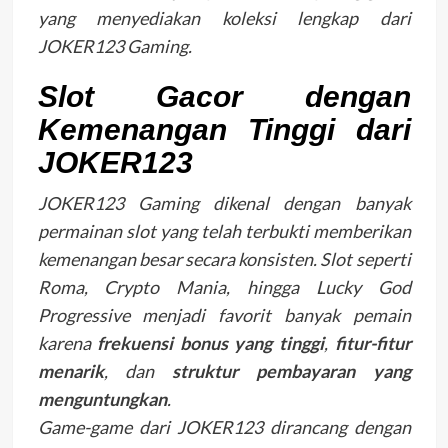
yang menyediakan koleksi lengkap dari
JOKER123 Gaming.
Slot Gacor dengan
Kemenangan Tinggi dari
JOKER123
JOKER123 Gaming dikenal dengan banyak
permainan slot yang telah terbukti memberikan
kemenangan besar secara konsisten. Slot seperti
Roma
,
Crypto Mania
, hingga
Lucky God
Progressive
menjadi favorit banyak pemain
karena
frekuensi bonus yang tinggi
,
fitur-fitur
menarik
, dan
struktur pembayaran yang
menguntungkan
.
Game-game dari JOKER123 dirancang dengan