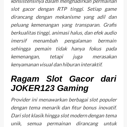
konsistensinya dalam menghadirkan permainan
slot gacor dengan RTP tinggi. Setiap game
dirancang dengan mekanisme yang adil dan
peluang kemenangan yang transparan. Grafis
berkualitas tinggi, animasi halus, dan efek audio
imersif menambah pengalaman bermain
sehingga pemain tidak hanya fokus pada
kemenangan, tetapi juga merasakan
kenyamanan visual dan hiburan interaktif.
Ragam Slot Gacor dari
JOKER123 Gaming
Provider ini menawarkan berbagai slot populer
dengan tema menarik dan fitur bonus inovatif.
Dari slot klasik hingga slot modern dengan tema
unik, semua permainan dirancang untuk