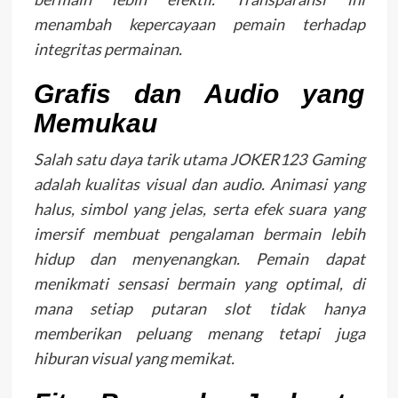
menambah kepercayaan pemain terhadap
integritas permainan.
Grafis dan Audio yang
Memukau
Salah satu daya tarik utama JOKER123 Gaming
adalah kualitas visual dan audio. Animasi yang
halus, simbol yang jelas, serta efek suara yang
imersif membuat pengalaman bermain lebih
hidup dan menyenangkan. Pemain dapat
menikmati sensasi bermain yang optimal, di
mana setiap putaran slot tidak hanya
memberikan peluang menang tetapi juga
hiburan visual yang memikat.