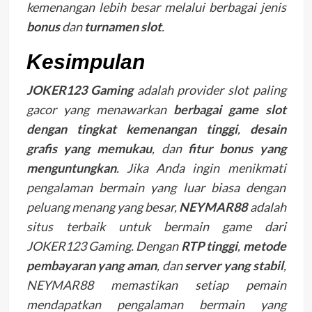
kemenangan lebih besar melalui berbagai jenis
bonus
dan
turnamen slot
.
Kesimpulan
JOKER123 Gaming
adalah provider slot paling
gacor yang menawarkan
berbagai game slot
dengan tingkat kemenangan tinggi
,
desain
grafis yang memukau
, dan
fitur bonus yang
menguntungkan
. Jika Anda ingin menikmati
pengalaman bermain yang luar biasa dengan
peluang menang yang besar,
NEYMAR88
adalah
situs terbaik untuk bermain game dari
JOKER123 Gaming. Dengan
RTP tinggi
,
metode
pembayaran yang aman
, dan
server yang stabil
,
NEYMAR88 memastikan setiap pemain
mendapatkan pengalaman bermain yang