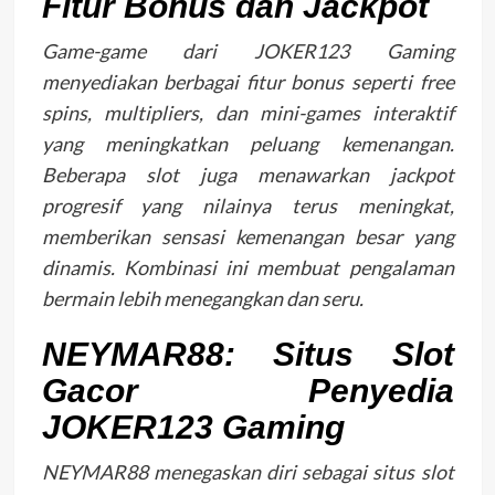
Fitur Bonus dan Jackpot
Game-game dari JOKER123 Gaming
menyediakan berbagai fitur bonus seperti free
spins, multipliers, dan mini-games interaktif
yang meningkatkan peluang kemenangan.
Beberapa slot juga menawarkan jackpot
progresif yang nilainya terus meningkat,
memberikan sensasi kemenangan besar yang
dinamis. Kombinasi ini membuat pengalaman
bermain lebih menegangkan dan seru.
NEYMAR88: Situs Slot
Gacor Penyedia
JOKER123 Gaming
NEYMAR88 menegaskan diri sebagai situs slot