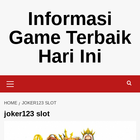
Skip
Informasi
to
content
Game Terbaik
Hari Ini
Primary
Menu
HOME
JOKER123 SLOT
joker123 slot