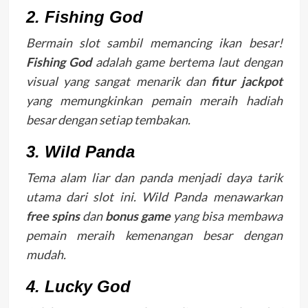
2.
Fishing God
Bermain slot sambil memancing ikan besar!
Fishing God
adalah game bertema laut dengan
visual yang sangat menarik dan
fitur jackpot
yang memungkinkan pemain meraih hadiah
besar dengan setiap tembakan.
3.
Wild Panda
Tema alam liar dan panda menjadi daya tarik
utama dari slot ini. Wild Panda menawarkan
free spins
dan
bonus game
yang bisa membawa
pemain meraih kemenangan besar dengan
mudah.
4.
Lucky God