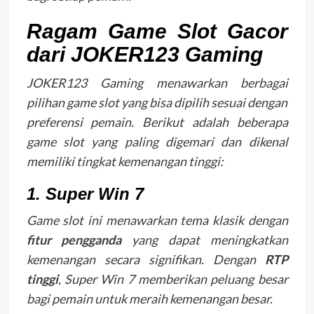
Ragam Game Slot Gacor
dari JOKER123 Gaming
JOKER123 Gaming menawarkan berbagai
pilihan game slot yang bisa dipilih sesuai dengan
preferensi pemain. Berikut adalah beberapa
game slot yang paling digemari dan dikenal
memiliki tingkat kemenangan tinggi:
1.
Super Win 7
Game slot ini menawarkan tema klasik dengan
fitur pengganda
yang dapat meningkatkan
kemenangan secara signifikan. Dengan
RTP
tinggi
, Super Win 7 memberikan peluang besar
bagi pemain untuk meraih kemenangan besar.