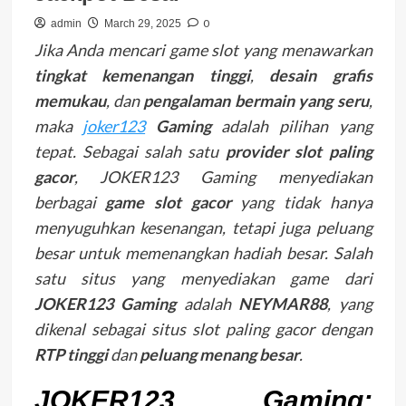
0
admin
March 29, 2025
Jika Anda mencari game slot yang menawarkan
tingkat kemenangan tinggi
,
desain grafis
memukau
, dan
pengalaman bermain yang seru
,
maka
joker123
Gaming
adalah pilihan yang
tepat. Sebagai salah satu
provider slot paling
gacor
, JOKER123 Gaming menyediakan
berbagai
game slot gacor
yang tidak hanya
menyuguhkan kesenangan, tetapi juga peluang
besar untuk memenangkan hadiah besar. Salah
satu situs yang menyediakan game dari
JOKER123 Gaming
adalah
NEYMAR88
, yang
dikenal sebagai situs slot paling gacor dengan
RTP tinggi
dan
peluang menang besar
.
JOKER123 Gaming: