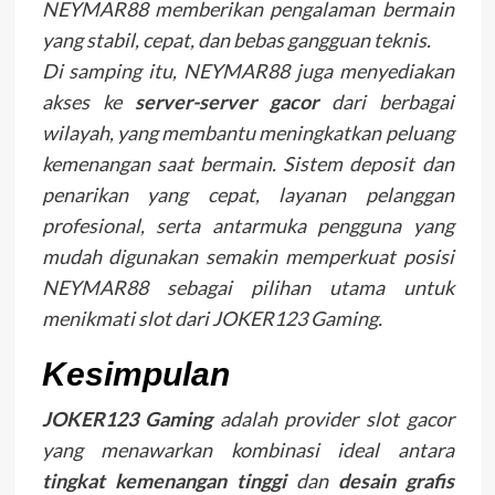
NEYMAR88 memberikan pengalaman bermain
yang stabil, cepat, dan bebas gangguan teknis.
Di samping itu, NEYMAR88 juga menyediakan
akses ke
server-server gacor
dari berbagai
wilayah, yang membantu meningkatkan peluang
kemenangan saat bermain. Sistem deposit dan
penarikan yang cepat, layanan pelanggan
profesional, serta antarmuka pengguna yang
mudah digunakan semakin memperkuat posisi
NEYMAR88 sebagai pilihan utama untuk
menikmati slot dari JOKER123 Gaming.
Kesimpulan
JOKER123 Gaming
adalah provider slot gacor
yang menawarkan kombinasi ideal antara
tingkat kemenangan tinggi
dan
desain grafis