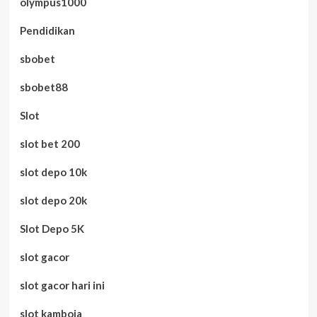
olympus1000
Pendidikan
sbobet
sbobet88
Slot
slot bet 200
slot depo 10k
slot depo 20k
Slot Depo 5K
slot gacor
slot gacor hari ini
slot kamboja