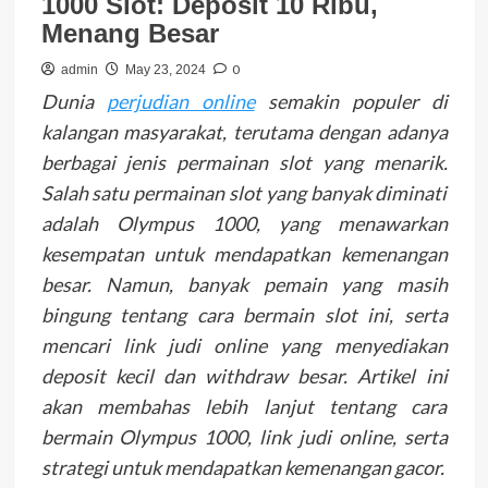
1000 Slot: Deposit 10 Ribu,
Menang Besar
0
admin
May 23, 2024
Dunia
perjudian online
semakin populer di
kalangan masyarakat, terutama dengan adanya
berbagai jenis permainan slot yang menarik.
Salah satu permainan slot yang banyak diminati
adalah Olympus 1000, yang menawarkan
kesempatan untuk mendapatkan kemenangan
besar. Namun, banyak pemain yang masih
bingung tentang cara bermain slot ini, serta
mencari link judi online yang menyediakan
deposit kecil dan withdraw besar. Artikel ini
akan membahas lebih lanjut tentang cara
bermain Olympus 1000, link judi online, serta
strategi untuk mendapatkan kemenangan gacor.