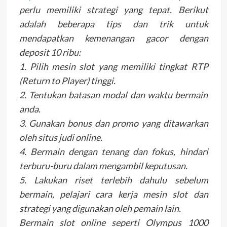
perlu memiliki strategi yang tepat. Berikut
adalah beberapa tips dan trik untuk
mendapatkan kemenangan gacor dengan
deposit 10 ribu:
1. Pilih mesin slot yang memiliki tingkat RTP
(Return to Player) tinggi.
2. Tentukan batasan modal dan waktu bermain
anda.
3. Gunakan bonus dan promo yang ditawarkan
oleh situs judi online.
4. Bermain dengan tenang dan fokus, hindari
terburu-buru dalam mengambil keputusan.
5. Lakukan riset terlebih dahulu sebelum
bermain, pelajari cara kerja mesin slot dan
strategi yang digunakan oleh pemain lain.
Bermain slot online seperti Olympus 1000