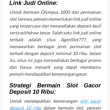
Link Judi Online:
Untuk bermain Olympus 1000 dan permainan
slot lainnya, pemain memerlukan link judi online
yang terpercaya dan menyediakan deposit kecil
serta withdraw besar. Salah satu link judi online
terbaik adalah situs AgenSlot777, yang
menawarkan berbagai jenis permainan slot
terbaik dengan deposit minimal 10 ribu. Selain
itu, situs ini juga menyediakan berbagai promo
dan bonus menarik yang dapat membantu
pemain mendapatkan kemenangan gacor.
Strategi Bermain Slot Gacor
Deposit 10 Ribu:
Untuk mendapatkan kemenangan
slot gacor
deposit 10 ribu
dalam bermain slot, pemain