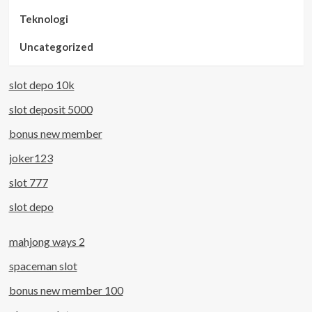
Teknologi
Uncategorized
slot depo 10k
slot deposit 5000
bonus new member
joker123
slot 777
slot depo
mahjong ways 2
spaceman slot
bonus new member 100