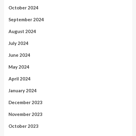
October 2024
September 2024
August 2024
July 2024
June 2024
May 2024
April 2024
January 2024
December 2023
November 2023
October 2023