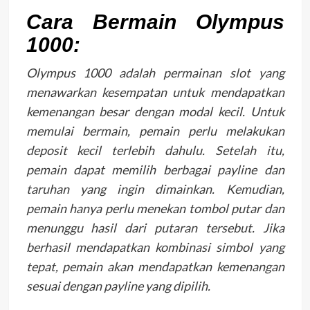
Cara Bermain Olympus
1000:
Olympus 1000 adalah permainan slot yang
menawarkan kesempatan untuk mendapatkan
kemenangan besar dengan modal kecil. Untuk
memulai bermain, pemain perlu melakukan
deposit kecil terlebih dahulu. Setelah itu,
pemain dapat memilih berbagai payline dan
taruhan yang ingin dimainkan. Kemudian,
pemain hanya perlu menekan tombol putar dan
menunggu hasil dari putaran tersebut. Jika
berhasil mendapatkan kombinasi simbol yang
tepat, pemain akan mendapatkan kemenangan
sesuai dengan payline yang dipilih.