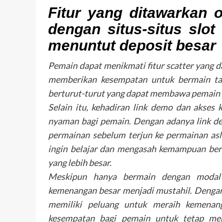
Fitur yang ditawarkan 
dengan situs-situs slot
menuntut deposit besar
Pemain dapat menikmati fitur scatter yang 
memberikan kesempatan untuk bermain ta
berturut-turut yang dapat membawa pemain 
Selain itu, kehadiran link demo dan akse
nyaman bagi pemain. Dengan adanya link de
permainan sebelum terjun ke permainan asl
ingin belajar dan mengasah kemampuan be
yang lebih besar.
Meskipun hanya bermain dengan modal 
kemenangan besar menjadi mustahil. Dengan
memiliki peluang untuk meraih kemena
kesempatan bagi pemain untuk tetap mer