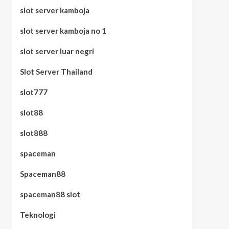
slot server kamboja
slot server kamboja no 1
slot server luar negri
Slot Server Thailand
slot777
slot88
slot888
spaceman
Spaceman88
spaceman88 slot
Teknologi