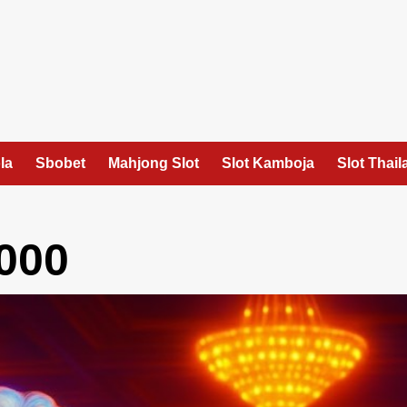
la
Sbobet
Mahjong Slot
Slot Kamboja
Slot Thail
5000