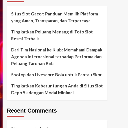
Situs Slot Gacor: Panduan Memilih Platform
yang Aman, Transparan, dan Terpercaya
Tingkatkan Peluang Menang di Toto Slot
Resmi Terbaik
Dari Tim Nasional ke Klub: Memahami Dampak
Agenda Internasional terhadap Performa dan
Peluang Taruhan Bola
Sbotop dan Livescore Bola untuk Pantau Skor
Tingkatkan Keberuntungan Anda di Situs Slot
Depo 5k dengan Modal Minimal
Recent Comments