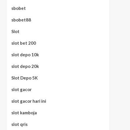
sbobet
sbobet88
Slot
slot bet 200
slot depo 10k
slot depo 20k
Slot Depo 5K
slot gacor
slot gacor hari ini
slot kamboja
slot qris