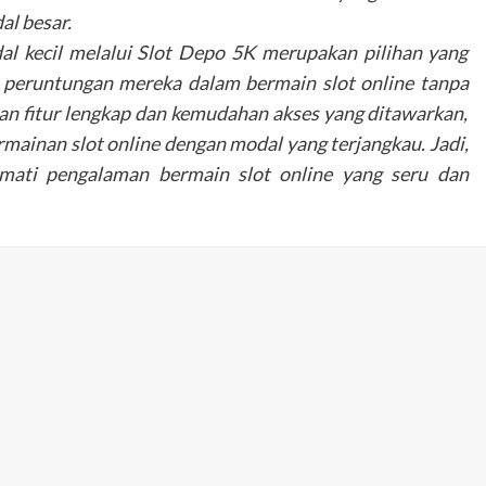
l besar.
l kecil melalui Slot Depo 5K merupakan pilihan yang
 peruntungan mereka dalam bermain slot online tanpa
n fitur lengkap dan kemudahan akses yang ditawarkan,
ainan slot online dengan modal yang terjangkau. Jadi,
kmati pengalaman bermain slot online yang seru dan