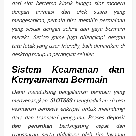
dari slot bertema klasik hingga slot modern
dengan animasi dan efek suara yang
mengesankan, pemain bisa memilih permainan
yang sesuai dengan selera dan gaya bermain
mereka. Setiap game juga dilengkapi dengan
tata letak yang user-friendly, baik dimainkan di
desktop maupun perangkat seluler.
Sistem Keamanan dan
Kenyamanan Bermain
Demi mendukung pengalaman bermain yang
menyenangkan,
SLOT888
menghadirkan sistem
keamanan berbasis enkripsi untuk melindungi
data dan transaksi pengguna. Proses
deposit
dan penarikan
berlangsung cepat dan
transparan, serta didukung oleh tim layanan