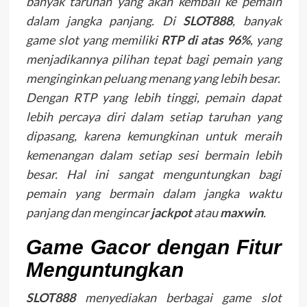
banyak taruhan yang akan kembali ke pemain
dalam jangka panjang. Di
SLOT888
, banyak
game slot yang memiliki
RTP di atas 96%
, yang
menjadikannya pilihan tepat bagi pemain yang
menginginkan peluang menang yang lebih besar.
Dengan RTP yang lebih tinggi, pemain dapat
lebih percaya diri dalam setiap taruhan yang
dipasang, karena kemungkinan untuk meraih
kemenangan dalam setiap sesi bermain lebih
besar. Hal ini sangat menguntungkan bagi
pemain yang bermain dalam jangka waktu
panjang dan mengincar
jackpot
atau
maxwin
.
Game Gacor dengan Fitur
Menguntungkan
SLOT888
menyediakan berbagai game slot