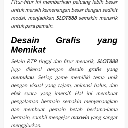
Fitur-fitur ini memberikan peluang lebih besar
untuk meraih kemenangan besar dengan sedikit
modal, menjadikan
SLOT888
semakin menarik
untuk para pemain.
Desain Grafis yang
Memikat
Selain RTP tinggi dan fitur menarik,
SLOT888
juga dikenal dengan
desain grafis yang
memukau
. Setiap game memiliki tema unik
dengan visual yang tajam, animasi halus, dan
efek suara yang imersif. Hal ini membuat
pengalaman bermain semakin menyenangkan
dan membuat pemain betah berlama-lama
bermain, sambil mengejar
maxwin
yang sangat
menggiurkan.