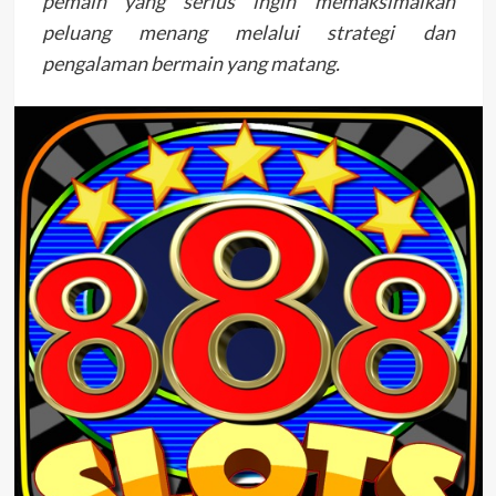
pemain yang serius ingin memaksimalkan
peluang menang melalui strategi dan
pengalaman bermain yang matang.