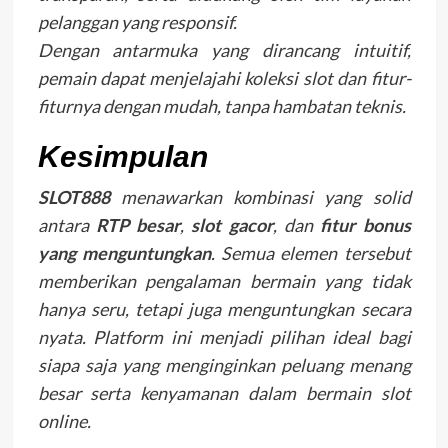
pelanggan yang responsif.
Dengan antarmuka yang dirancang intuitif,
pemain dapat menjelajahi koleksi slot dan fitur-
fiturnya dengan mudah, tanpa hambatan teknis.
Kesimpulan
SLOT888
menawarkan kombinasi yang solid
antara
RTP besar
,
slot gacor
, dan
fitur bonus
yang menguntungkan
. Semua elemen tersebut
memberikan pengalaman bermain yang tidak
hanya seru, tetapi juga menguntungkan secara
nyata. Platform ini menjadi pilihan ideal bagi
siapa saja yang menginginkan peluang menang
besar serta kenyamanan dalam bermain slot
online.