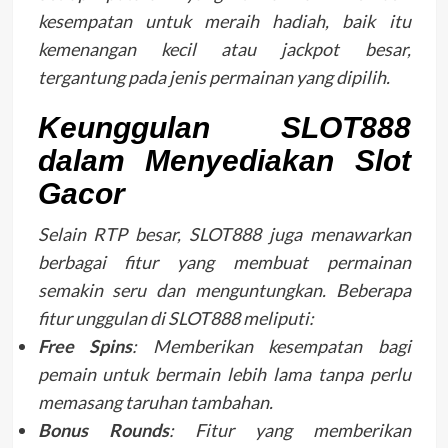
kesempatan untuk meraih hadiah, baik itu
kemenangan kecil atau jackpot besar,
tergantung pada jenis permainan yang dipilih.
Keunggulan SLOT888
dalam Menyediakan Slot
Gacor
Selain RTP besar, SLOT888 juga menawarkan
berbagai fitur yang membuat permainan
semakin seru dan menguntungkan. Beberapa
fitur unggulan di SLOT888 meliputi:
Free Spins
: Memberikan kesempatan bagi
pemain untuk bermain lebih lama tanpa perlu
memasang taruhan tambahan.
Bonus Rounds
: Fitur yang memberikan