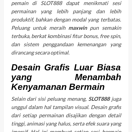
pemain di SLOT888 dapat menikmati sesi
permainan yang lebih panjang dan lebih
produktif, bahkan dengan modal yang terbatas.
Peluang untuk meraih
maxwin
pun semakin
terbuka, berkat kombinasi fitur bonus, free spin,
dan sistem penggandaan kemenangan yang
dirancang secara optimal.
Desain Grafis Luar Biasa
yang Menambah
Kenyamanan Bermain
Selain dari sisi peluang menang,
SLOT888
juga
unggul dalam hal tampilan visual. Desain grafis
dari setiap permainan disajikan dengan detail
tinggi, animasi yang halus, serta efek suara yang
imersif. Hal ini membuat setiap sesi bermain