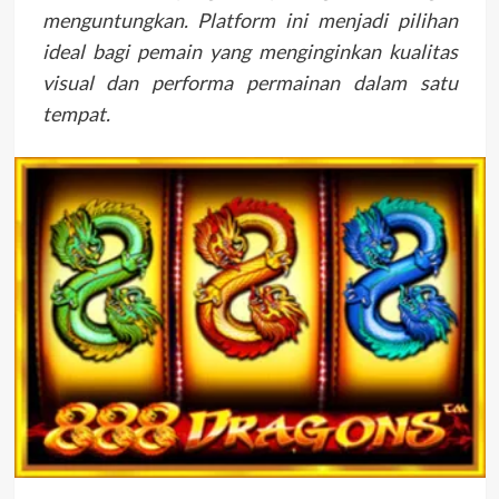
menguntungkan. Platform ini menjadi pilihan
ideal bagi pemain yang menginginkan kualitas
visual dan performa permainan dalam satu
tempat.