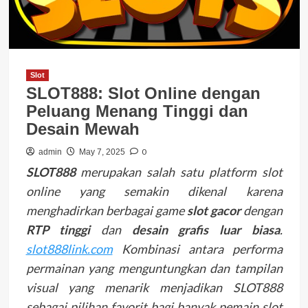
Slot
SLOT888: Slot Online dengan
Peluang Menang Tinggi dan
Desain Mewah
0
admin
May 7, 2025
SLOT888
merupakan salah satu platform slot
online yang semakin dikenal karena
menghadirkan berbagai game
slot gacor
dengan
RTP tinggi
dan
desain grafis luar biasa
.
slot888link.com
Kombinasi antara performa
permainan yang menguntungkan dan tampilan
visual yang menarik menjadikan SLOT888
sebagai pilihan favorit bagi banyak pemain slot