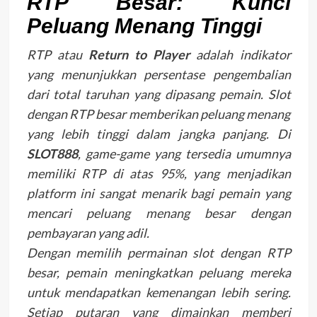
RTP Besar: Kunci
Peluang Menang Tinggi
RTP atau
Return to Player
adalah indikator
yang menunjukkan persentase pengembalian
dari total taruhan yang dipasang pemain. Slot
dengan RTP besar memberikan peluang menang
yang lebih tinggi dalam jangka panjang. Di
SLOT888
, game-game yang tersedia umumnya
memiliki RTP di atas 95%, yang menjadikan
platform ini sangat menarik bagi pemain yang
mencari peluang menang besar dengan
pembayaran yang adil.
Dengan memilih permainan slot dengan RTP
besar, pemain meningkatkan peluang mereka
untuk mendapatkan kemenangan lebih sering.
Setiap putaran yang dimainkan memberi