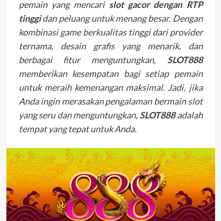
pemain yang mencari
slot gacor dengan RTP
tinggi
dan peluang untuk menang besar. Dengan
kombinasi game berkualitas tinggi dari provider
ternama, desain grafis yang menarik, dan
berbagai fitur menguntungkan,
SLOT888
memberikan kesempatan bagi setiap pemain
untuk meraih kemenangan maksimal. Jadi, jika
Anda ingin merasakan pengalaman bermain slot
yang seru dan menguntungkan,
SLOT888
adalah
tempat yang tepat untuk Anda.