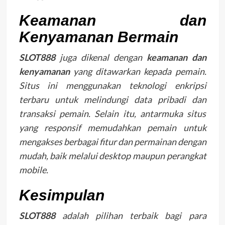
Keamanan dan
Kenyamanan Bermain
SLOT888
juga dikenal dengan
keamanan dan
kenyamanan
yang ditawarkan kepada pemain.
Situs ini menggunakan teknologi enkripsi
terbaru untuk melindungi data pribadi dan
transaksi pemain. Selain itu, antarmuka situs
yang responsif memudahkan pemain untuk
mengakses berbagai fitur dan permainan dengan
mudah, baik melalui desktop maupun perangkat
mobile.
Kesimpulan
SLOT888
adalah pilihan terbaik bagi para