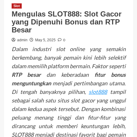
Slot
Mengulas SLOT888: Slot Gacor
yang Dipenuhi Bonus dan RTP
Besar
0
admin
May 5, 2025
Dalam industri slot online yang semakin
berkembang, banyak pemain kini lebih selektif
dalam memilih platform bermain. Faktor seperti
RTP besar
dan keberadaan
fitur bonus
menguntungkan
menjadi pertimbangan utama.
Di tengah banyaknya pilihan,
slot888
tampil
sebagai salah satu situs slot gacor yang unggul
dalam kedua aspek tersebut. Dengan kombinasi
peluang menang tinggi dan fitur-fitur yang
dirancang untuk memberi keuntungan lebih,
SLOT888 menjadi destinasi favorit bagi pemain