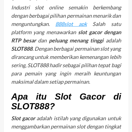
Industri slot online semakin berkembang
dengan berbagai pilihan permainan menarik dan
menguntungkan.
888slot apk
Salah satu
platform yang menawarkan
slot gacor dengan
RTP besar
dan
peluang menang tinggi
adalah
SLOT888
. Dengan berbagai permainan slot yang
dirancang untuk memberikan kemenangan lebih
sering, SLOT888 hadir sebagai pilihan tepat bagi
para pemain yang ingin meraih keuntungan
maksimal dalam setiap permainan.
Apa itu Slot Gacor di
SLOT888?
Slot gacor
adalah istilah yang digunakan untuk
menggambarkan permainan slot dengan tingkat