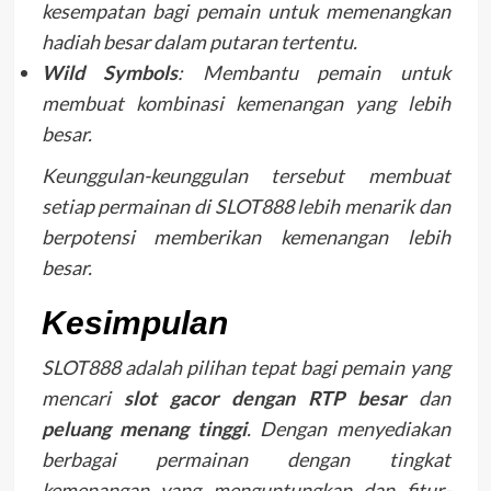
kesempatan bagi pemain untuk memenangkan
hadiah besar dalam putaran tertentu.
Wild Symbols
: Membantu pemain untuk
membuat kombinasi kemenangan yang lebih
besar.
Keunggulan-keunggulan tersebut membuat
setiap permainan di SLOT888 lebih menarik dan
berpotensi memberikan kemenangan lebih
besar.
Kesimpulan
SLOT888 adalah pilihan tepat bagi pemain yang
mencari
slot gacor dengan RTP besar
dan
peluang menang tinggi
. Dengan menyediakan
berbagai permainan dengan tingkat
kemenangan yang menguntungkan dan fitur-