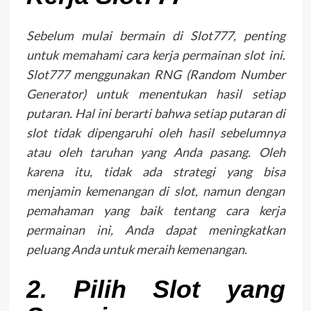
Sebelum mulai bermain di Slot777, penting
untuk memahami cara kerja permainan slot ini.
Slot777 menggunakan RNG (Random Number
Generator) untuk menentukan hasil setiap
putaran. Hal ini berarti bahwa setiap putaran di
slot tidak dipengaruhi oleh hasil sebelumnya
atau oleh taruhan yang Anda pasang. Oleh
karena itu, tidak ada strategi yang bisa
menjamin kemenangan di slot, namun dengan
pemahaman yang baik tentang cara kerja
permainan ini, Anda dapat meningkatkan
peluang Anda untuk meraih kemenangan.
2. Pilih Slot yang