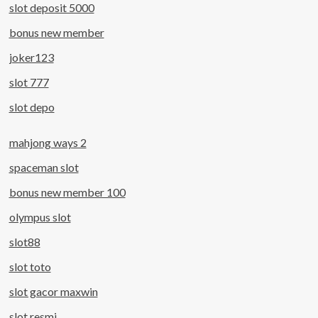
slot deposit 5000
bonus new member
joker123
slot 777
slot depo
mahjong ways 2
spaceman slot
bonus new member 100
olympus slot
slot88
slot toto
slot gacor maxwin
slot resmi