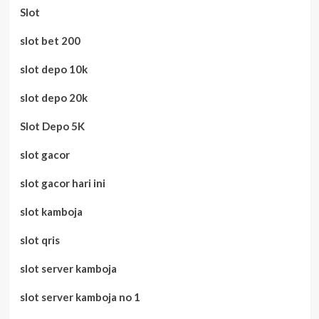
Slot
slot bet 200
slot depo 10k
slot depo 20k
Slot Depo 5K
slot gacor
slot gacor hari ini
slot kamboja
slot qris
slot server kamboja
slot server kamboja no 1