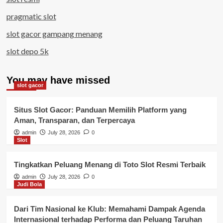
pragmatic slot
slot gacor gampang menang
slot depo 5k
You may have missed
slot gacor
Situs Slot Gacor: Panduan Memilih Platform yang
Aman, Transparan, dan Terpercaya
admin
July 28, 2026
0
Slot
Tingkatkan Peluang Menang di Toto Slot Resmi Terbaik
admin
July 28, 2026
0
Judi Bola
Dari Tim Nasional ke Klub: Memahami Dampak Agenda
Internasional terhadap Performa dan Peluang Taruhan