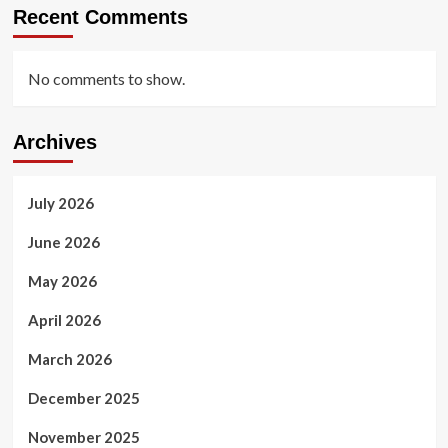
Recent Comments
No comments to show.
Archives
July 2026
June 2026
May 2026
April 2026
March 2026
December 2025
November 2025