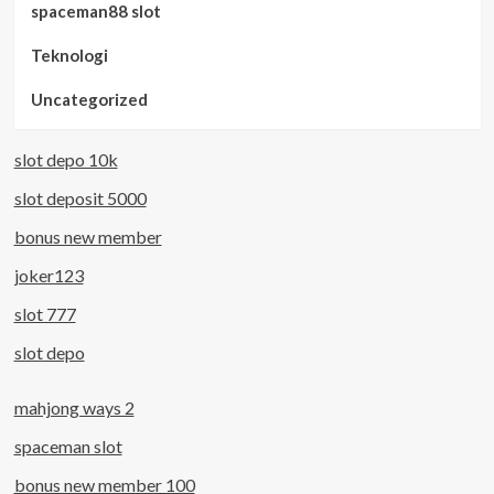
spaceman88 slot
Teknologi
Uncategorized
slot depo 10k
slot deposit 5000
bonus new member
joker123
slot 777
slot depo
mahjong ways 2
spaceman slot
bonus new member 100