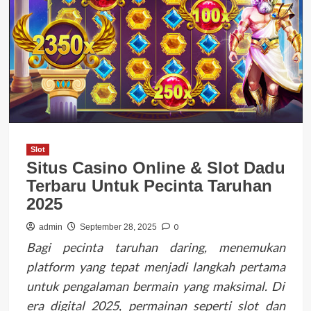
Slot
Situs Casino Online & Slot Dadu
Terbaru Untuk Pecinta Taruhan
2025
0
admin
September 28, 2025
Bagi pecinta taruhan daring, menemukan
platform yang tepat menjadi langkah pertama
untuk pengalaman bermain yang maksimal. Di
era digital 2025, permainan seperti slot dan