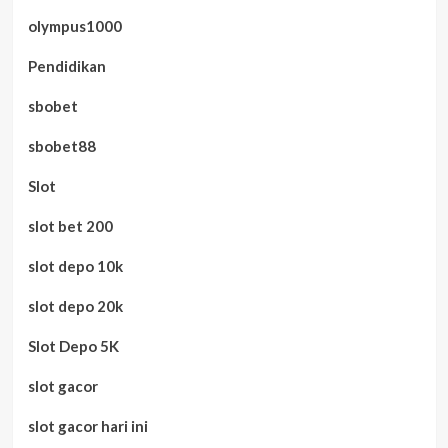
olympus1000
Pendidikan
sbobet
sbobet88
Slot
slot bet 200
slot depo 10k
slot depo 20k
Slot Depo 5K
slot gacor
slot gacor hari ini