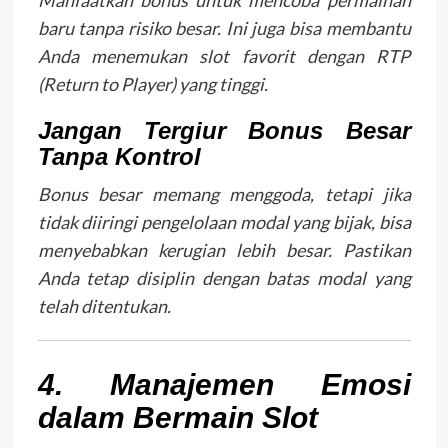
baru tanpa risiko besar. Ini juga bisa membantu
Anda menemukan slot favorit dengan RTP
(Return to Player) yang tinggi.
Jangan Tergiur Bonus Besar
Tanpa Kontrol
Bonus besar memang menggoda, tetapi jika
tidak diiringi pengelolaan modal yang bijak, bisa
menyebabkan kerugian lebih besar. Pastikan
Anda tetap disiplin dengan batas modal yang
telah ditentukan.
4. Manajemen Emosi
dalam Bermain Slot