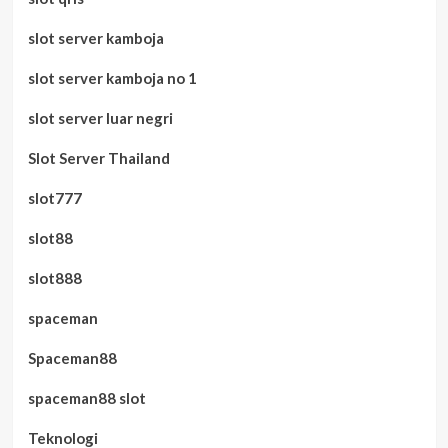
slot server kamboja
slot server kamboja no 1
slot server luar negri
Slot Server Thailand
slot777
slot88
slot888
spaceman
Spaceman88
spaceman88 slot
Teknologi