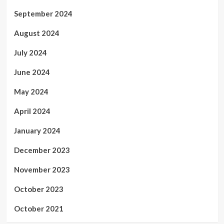
September 2024
August 2024
July 2024
June 2024
May 2024
April 2024
January 2024
December 2023
November 2023
October 2023
October 2021