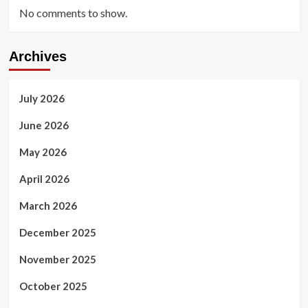
No comments to show.
Archives
July 2026
June 2026
May 2026
April 2026
March 2026
December 2025
November 2025
October 2025