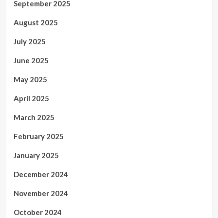
September 2025
August 2025
July 2025
June 2025
May 2025
April 2025
March 2025
February 2025
January 2025
December 2024
November 2024
October 2024