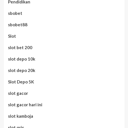
Pendidikan
sbobet
sbobet88
Slot
slot bet 200
slot depo 10k
slot depo 20k
Slot Depo 5K
slot gacor
slot gacor hari ini
slot kamboja
slot qris