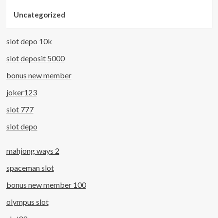
Uncategorized
slot depo 10k
slot deposit 5000
bonus new member
joker123
slot 777
slot depo
mahjong ways 2
spaceman slot
bonus new member 100
olympus slot