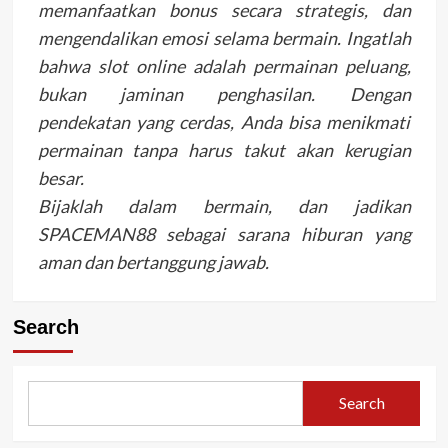
memanfaatkan bonus secara strategis, dan
mengendalikan emosi selama bermain. Ingatlah
bahwa slot online adalah permainan peluang,
bukan jaminan penghasilan. Dengan
pendekatan yang cerdas, Anda bisa menikmati
permainan tanpa harus takut akan kerugian
besar.
Bijaklah dalam bermain, dan jadikan
SPACEMAN88 sebagai sarana hiburan yang
aman dan bertanggung jawab.
Search
Search