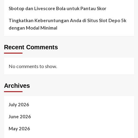
Sbotop dan Livescore Bola untuk Pantau Skor
Tingkatkan Keberuntungan Anda di Situs Slot Depo 5k
dengan Modal Minimal
Recent Comments
No comments to show.
Archives
July 2026
June 2026
May 2026