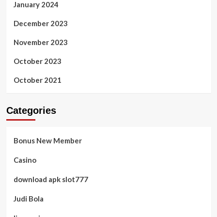
January 2024
December 2023
November 2023
October 2023
October 2021
Categories
Bonus New Member
Casino
download apk slot777
Judi Bola