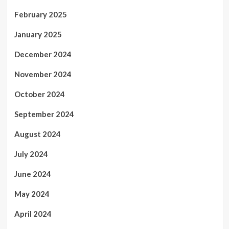
February 2025
January 2025
December 2024
November 2024
October 2024
September 2024
August 2024
July 2024
June 2024
May 2024
April 2024