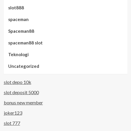
slot888
spaceman
Spaceman88
spaceman88 slot
Teknologi
Uncategorized
slot depo 10k
slot deposit 5000
bonus new member
joker123
slot 777