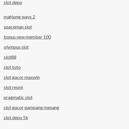
slot depo
mahjong ways 2
spaceman slot
bonus new member 100
olympus slot
slot88
slot toto
slot gacor maxwin
slot resmi
pragmatic slot
slot gacor gampang menang
slot depo 5k