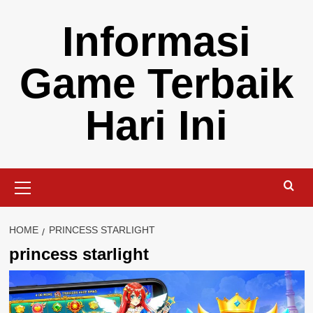
Skip
Informasi
to
content
Game Terbaik
Hari Ini
Primary
Menu
HOME
PRINCESS STARLIGHT
princess starlight