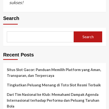
sukses!
Search
Search
Recent Posts
Situs Slot Gacor: Panduan Memilih Platform yang Aman,
Transparan, dan Terpercaya
Tingkatkan Peluang Menang di Toto Slot Resmi Terbaik
Dari Tim Nasional ke Klub: Memahami Dampak Agenda
Internasional terhadap Performa dan Peluang Taruhan
Bola