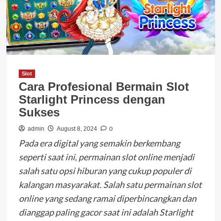
Slot
Cara Profesional Bermain Slot
Starlight Princess dengan
Sukses
0
admin
August 8, 2024
Pada era digital yang semakin berkembang
seperti saat ini, permainan slot online menjadi
salah satu opsi hiburan yang cukup populer di
kalangan masyarakat. Salah satu permainan slot
online yang sedang ramai diperbincangkan dan
dianggap paling gacor saat ini adalah Starlight