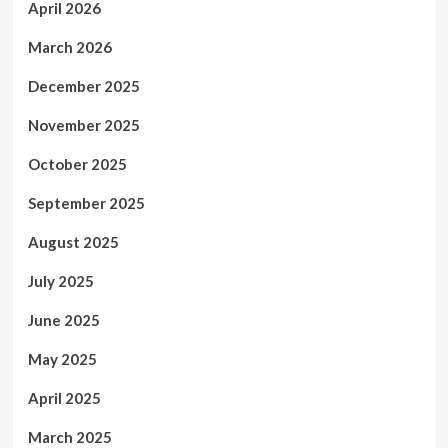
April 2026
March 2026
December 2025
November 2025
October 2025
September 2025
August 2025
July 2025
June 2025
May 2025
April 2025
March 2025