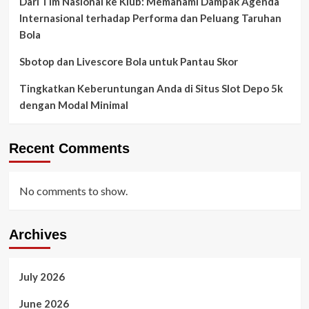
Dari Tim Nasional ke Klub: Memahami Dampak Agenda
Internasional terhadap Performa dan Peluang Taruhan
Bola
Sbotop dan Livescore Bola untuk Pantau Skor
Tingkatkan Keberuntungan Anda di Situs Slot Depo 5k
dengan Modal Minimal
Recent Comments
No comments to show.
Archives
July 2026
June 2026