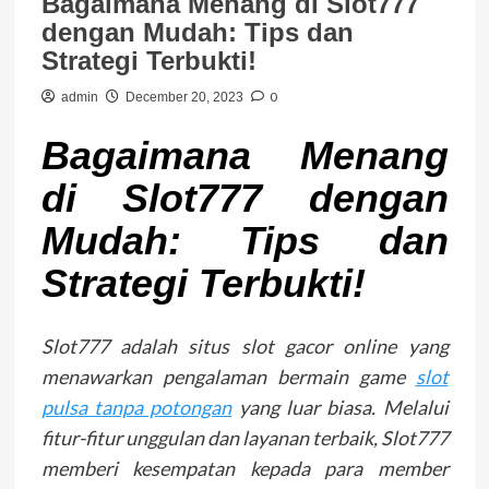
Bagaimana Menang di Slot777
dengan Mudah: Tips dan
Strategi Terbukti!
0
admin
December 20, 2023
Bagaimana Menang
di Slot777 dengan
Mudah: Tips dan
Strategi Terbukti!
Slot777 adalah situs slot gacor online yang
menawarkan pengalaman bermain game
slot
pulsa tanpa potongan
yang luar biasa. Melalui
fitur-fitur unggulan dan layanan terbaik, Slot777
memberi kesempatan kepada para member