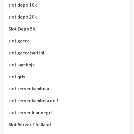
slot depo 10k
slot depo 20k
Slot Depo 5K
slot gacor
slot gacor hari ini
slot kamboja
slot qris
slot server kamboja
slot server kamboja no 1
slot server luar negri
Slot Server Thailand