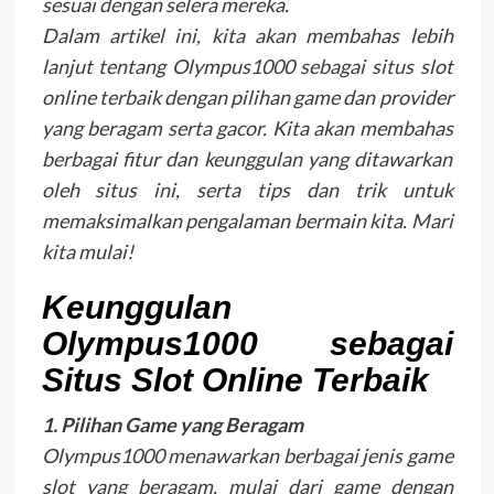
sesuai dengan selera mereka.
Dalam artikel ini, kita akan membahas lebih
lanjut tentang Olympus1000 sebagai situs slot
online terbaik dengan pilihan game dan provider
yang beragam serta gacor. Kita akan membahas
berbagai fitur dan keunggulan yang ditawarkan
oleh situs ini, serta tips dan trik untuk
memaksimalkan pengalaman bermain kita. Mari
kita mulai!
Keunggulan
Olympus1000 sebagai
Situs Slot Online Terbaik
1. Pilihan Game yang Beragam
Olympus1000 menawarkan berbagai jenis game
slot yang beragam, mulai dari game dengan