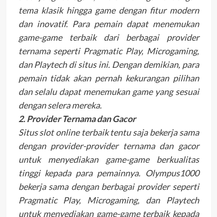
tema klasik hingga game dengan fitur modern
dan inovatif. Para pemain dapat menemukan
game-game terbaik dari berbagai provider
ternama seperti Pragmatic Play, Microgaming,
dan Playtech di situs ini. Dengan demikian, para
pemain tidak akan pernah kekurangan pilihan
dan selalu dapat menemukan game yang sesuai
dengan selera mereka.
2. Provider Ternama dan Gacor
Situs slot online terbaik tentu saja bekerja sama
dengan provider-provider ternama dan gacor
untuk menyediakan game-game berkualitas
tinggi kepada para pemainnya. Olympus1000
bekerja sama dengan berbagai provider seperti
Pragmatic Play, Microgaming, dan Playtech
untuk menyediakan game-game terbaik kepada