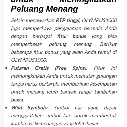
Peluang Menang
Selain menawarkan
RTP tinggi
, OLYMPUS1000
juga memperkaya pengalaman bermain Anda
dengan berbagai
fitur bonus
yang bisa
memperbesar peluang menang. Berikut
beberapa fitur bonus yang akan Anda temui di
OLYMPUS1000:
Putaran Gratis (Free Spins)
: Fitur ini
memungkinkan Anda untuk memutar gulungan
tanpa harus bertaruh, memberikan kesempatan
untuk menang lebih banyak tanpa tambahan
biaya.
Wild Symbols
: Simbol liar yang dapat
menggantikan simbol lain untuk membentuk
kombinasi kemenangan yang lebih besar.