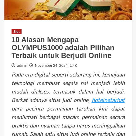
Slot
10 Alasan Mengapa
OLYMPUS1000 adalah Pilihan
Terbaik untuk Berjudi Online
0
admin
November 24, 2024
Pada era digital seperti sekarang ini, kemajuan
teknologi membuat segala hal menjadi lebih
mudah diakses, termasuk dalam hal berjudi.
Berkat adanya situs judi online,
hotelnetarhat
para pecinta permainan taruhan kini dapat
menikmati berbagai macam permainan secara
praktis dan nyaman tanpa harus meninggalkan
rumah. Salah satu situs judi online terbaik dan