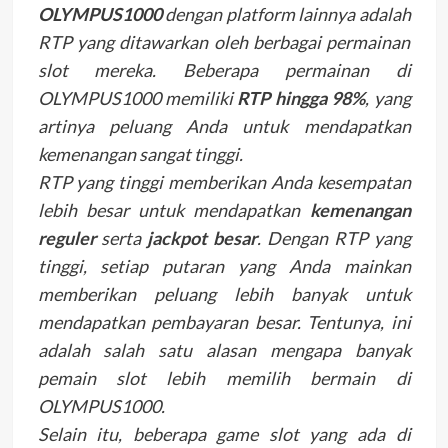
OLYMPUS1000
dengan platform lainnya adalah
RTP yang ditawarkan oleh berbagai permainan
slot mereka. Beberapa permainan di
OLYMPUS1000 memiliki
RTP hingga 98%
, yang
artinya peluang Anda untuk mendapatkan
kemenangan sangat tinggi.
RTP yang tinggi memberikan Anda kesempatan
lebih besar untuk mendapatkan
kemenangan
reguler
serta
jackpot besar
. Dengan RTP yang
tinggi, setiap putaran yang Anda mainkan
memberikan peluang lebih banyak untuk
mendapatkan pembayaran besar. Tentunya, ini
adalah salah satu alasan mengapa banyak
pemain slot lebih memilih bermain di
OLYMPUS1000.
Selain itu, beberapa game slot yang ada di