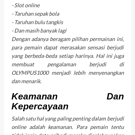
- Slot online
- Taruhan sepak bola
- Taruhan bulu tangkis
- Dan masih banyak lagi
Dengan adanya beragam pilihan permainan ini,
para pemain dapat merasakan sensasi berjudi
yang berbeda-beda setiap harinya. Hal ini juga
membuat pengalaman berjudi di
OLYMPUS1000 menjadi lebih menyenangkan
dan menarik.
Keamanan Dan
Kepercayaan
Salah satu hal yang paling penting dalam berjudi
online adalah keamanan. Para pemain tentu