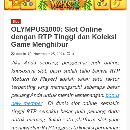
Slot
OLYMPUS1000: Slot Online
dengan RTP Tinggi dan Koleksi
Game Menghibur
0
admin
November 25, 2024
Jika Anda seorang penggemar judi online,
khususnya slot, pasti sudah tahu bahwa
RTP
(Return to Player)
adalah salah satu faktor
terpenting yang memengaruhi seberapa besar
peluang Anda untuk meraih kemenangan.
bonus
new member
Di dunia slot online, semakin
tinggi RTP, semakin besar pula peluang Anda
untuk menang. Salah satu platform slot yang
menawarkan RTP tinggi serta koleksi permainan