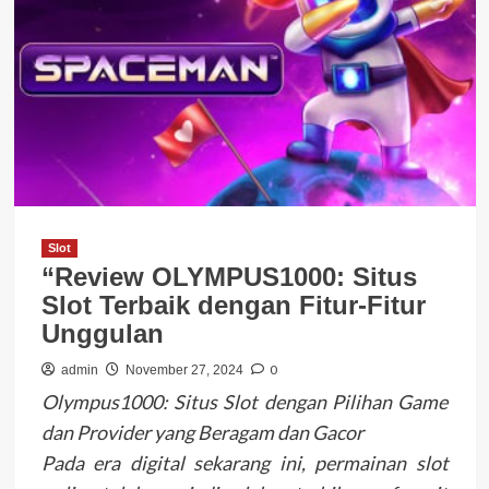
Slot
“Review OLYMPUS1000: Situs
Slot Terbaik dengan Fitur-Fitur
Unggulan
0
admin
November 27, 2024
Olympus1000: Situs Slot dengan Pilihan Game
dan Provider yang Beragam dan Gacor
Pada era digital sekarang ini, permainan slot