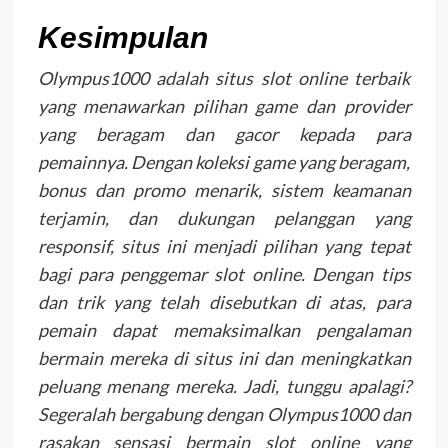
Kesimpulan
Olympus1000 adalah situs slot online terbaik
yang menawarkan pilihan game dan provider
yang beragam dan gacor kepada para
pemainnya. Dengan koleksi game yang beragam,
bonus dan promo menarik, sistem keamanan
terjamin, dan dukungan pelanggan yang
responsif, situs ini menjadi pilihan yang tepat
bagi para penggemar slot online. Dengan tips
dan trik yang telah disebutkan di atas, para
pemain dapat memaksimalkan pengalaman
bermain mereka di situs ini dan meningkatkan
peluang menang mereka. Jadi, tunggu apalagi?
Segeralah bergabung dengan Olympus1000 dan
rasakan sensasi bermain slot online yang