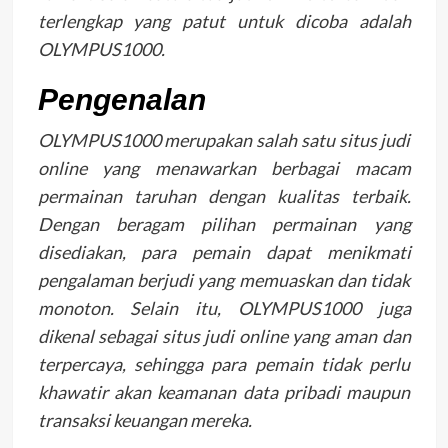
terlengkap yang patut untuk dicoba adalah
OLYMPUS1000.
Pengenalan
OLYMPUS1000 merupakan salah satu situs judi
online yang menawarkan berbagai macam
permainan taruhan dengan kualitas terbaik.
Dengan beragam pilihan permainan yang
disediakan, para pemain dapat menikmati
pengalaman berjudi yang memuaskan dan tidak
monoton. Selain itu, OLYMPUS1000 juga
dikenal sebagai situs judi online yang aman dan
terpercaya, sehingga para pemain tidak perlu
khawatir akan keamanan data pribadi maupun
transaksi keuangan mereka.