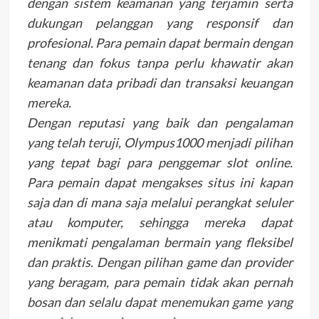
dengan sistem keamanan yang terjamin serta
dukungan pelanggan yang responsif dan
profesional. Para pemain dapat bermain dengan
tenang dan fokus tanpa perlu khawatir akan
keamanan data pribadi dan transaksi keuangan
mereka.
Dengan reputasi yang baik dan pengalaman
yang telah teruji, Olympus1000 menjadi pilihan
yang tepat bagi para penggemar slot online.
Para pemain dapat mengakses situs ini kapan
saja dan di mana saja melalui perangkat seluler
atau komputer, sehingga mereka dapat
menikmati pengalaman bermain yang fleksibel
dan praktis. Dengan pilihan game dan provider
yang beragam, para pemain tidak akan pernah
bosan dan selalu dapat menemukan game yang