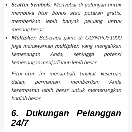
Scatter Symbols
: Menyebar di gulungan untuk
membuka fitur bonus atau putaran gratis,
memberikan lebih banyak peluang untuk
menang besar.
Multiplier
: Beberapa game di OLYMPUS1000
juga menawarkan
multiplier
, yang mengalikan
kemenangan Anda, sehingga potensi
kemenangan menjadi jauh lebih besar.
Fitur-fitur ini menambah tingkat keseruan
dalam permainan, memberikan Anda
kesempatan lebih besar untuk memenangkan
hadiah besar.
6. Dukungan Pelanggan
24/7