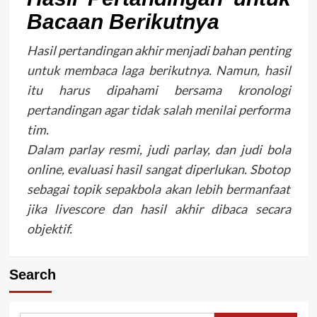
Bacaan Berikutnya
Hasil pertandingan akhir menjadi bahan penting
untuk membaca laga berikutnya. Namun, hasil
itu harus dipahami bersama kronologi
pertandingan agar tidak salah menilai performa
tim.
Dalam parlay resmi, judi parlay, dan judi bola
online, evaluasi hasil sangat diperlukan. Sbotop
sebagai topik sepakbola akan lebih bermanfaat
jika livescore dan hasil akhir dibaca secara
objektif.
Search