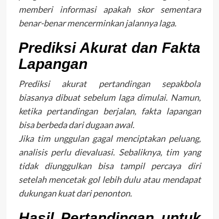
memberi informasi apakah skor sementara
benar-benar mencerminkan jalannya laga.
Prediksi Akurat dan Fakta
Lapangan
Prediksi akurat pertandingan sepakbola
biasanya dibuat sebelum laga dimulai. Namun,
ketika pertandingan berjalan, fakta lapangan
bisa berbeda dari dugaan awal.
Jika tim unggulan gagal menciptakan peluang,
analisis perlu dievaluasi. Sebaliknya, tim yang
tidak diunggulkan bisa tampil percaya diri
setelah mencetak gol lebih dulu atau mendapat
dukungan kuat dari penonton.
Hasil Pertandingan untuk