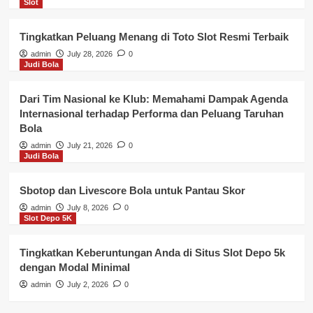
Slot
Tingkatkan Peluang Menang di Toto Slot Resmi Terbaik
admin
July 28, 2026
0
Judi Bola
Dari Tim Nasional ke Klub: Memahami Dampak Agenda
Internasional terhadap Performa dan Peluang Taruhan
Bola
admin
July 21, 2026
0
Judi Bola
Sbotop dan Livescore Bola untuk Pantau Skor
admin
July 8, 2026
0
Slot Depo 5K
Tingkatkan Keberuntungan Anda di Situs Slot Depo 5k
dengan Modal Minimal
admin
July 2, 2026
0