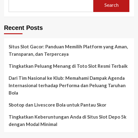
Search
Recent Posts
Situs Slot Gacor: Panduan Memilih Platform yang Aman,
Transparan, dan Terpercaya
Tingkatkan Peluang Menang di Toto Slot Resmi Terbaik
Dari Tim Nasional ke Klub: Memahami Dampak Agenda
Internasional terhadap Performa dan Peluang Taruhan
Bola
Sbotop dan Livescore Bola untuk Pantau Skor
Tingkatkan Keberuntungan Anda di Situs Slot Depo 5k
dengan Modal Minimal