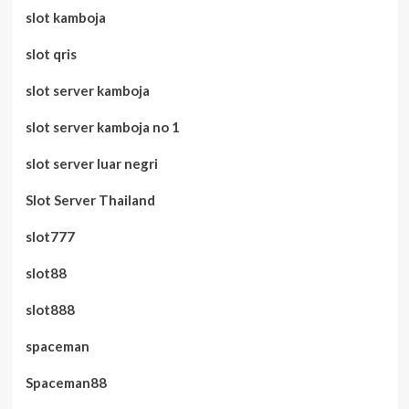
slot kamboja
slot qris
slot server kamboja
slot server kamboja no 1
slot server luar negri
Slot Server Thailand
slot777
slot88
slot888
spaceman
Spaceman88