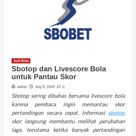
Judi Bola
Sbotop dan Livescore Bola
untuk Pantau Skor
0
admin
July 8, 2026
Sbotop sering dibahas bersama livescore bola
karena pembaca ingin memantau skor
pertandingan secara cepat. Informasi
sbotop
skor langsung membantu melihat perubahan
laga, terutama ketika banyak pertandingan