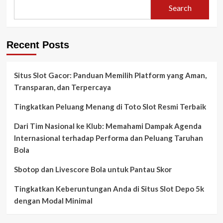
Search
Recent Posts
Situs Slot Gacor: Panduan Memilih Platform yang Aman,
Transparan, dan Terpercaya
Tingkatkan Peluang Menang di Toto Slot Resmi Terbaik
Dari Tim Nasional ke Klub: Memahami Dampak Agenda
Internasional terhadap Performa dan Peluang Taruhan
Bola
Sbotop dan Livescore Bola untuk Pantau Skor
Tingkatkan Keberuntungan Anda di Situs Slot Depo 5k
dengan Modal Minimal