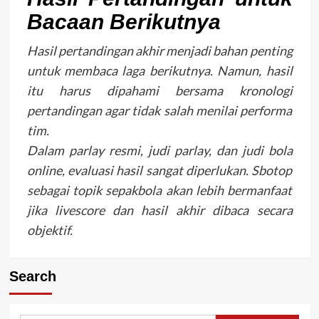
Bacaan Berikutnya
Hasil pertandingan akhir menjadi bahan penting
untuk membaca laga berikutnya. Namun, hasil
itu harus dipahami bersama kronologi
pertandingan agar tidak salah menilai performa
tim.
Dalam parlay resmi, judi parlay, dan judi bola
online, evaluasi hasil sangat diperlukan. Sbotop
sebagai topik sepakbola akan lebih bermanfaat
jika livescore dan hasil akhir dibaca secara
objektif.
Search