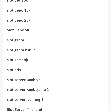
slot bet 200
slot depo 10k
slot depo 20k
Slot Depo 5K
slot gacor
slot gacor hari ini
slot kamboja
slot qris
slot server kamboja
slot server kamboja no 1
slot server luar negri
Slot Server Thailand