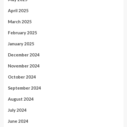
April 2025
March 2025
February 2025
January 2025
December 2024
November 2024
October 2024
September 2024
August 2024
July 2024
June 2024