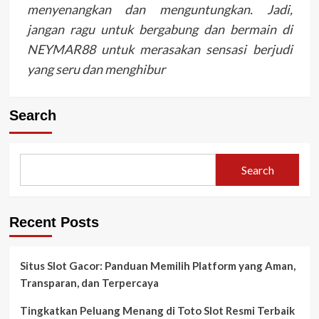
menyenangkan dan menguntungkan. Jadi,
jangan ragu untuk bergabung dan bermain di
NEYMAR88 untuk merasakan sensasi berjudi
yang seru dan menghibur
Search
Search
Recent Posts
Situs Slot Gacor: Panduan Memilih Platform yang Aman,
Transparan, dan Terpercaya
Tingkatkan Peluang Menang di Toto Slot Resmi Terbaik