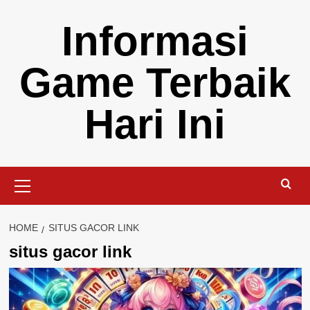
Skip
Informasi
to
content
Game Terbaik
Hari Ini
Primary
Menu
HOME
SITUS GACOR LINK
situs gacor link