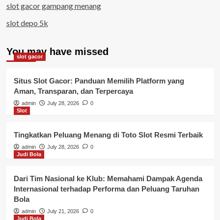
slot gacor gampang menang
slot depo 5k
You may have missed
slot gacor
Situs Slot Gacor: Panduan Memilih Platform yang
Aman, Transparan, dan Terpercaya
admin
July 28, 2026
0
Slot
Tingkatkan Peluang Menang di Toto Slot Resmi Terbaik
admin
July 28, 2026
0
Judi Bola
Dari Tim Nasional ke Klub: Memahami Dampak Agenda
Internasional terhadap Performa dan Peluang Taruhan
Bola
admin
July 21, 2026
0
Judi Bola