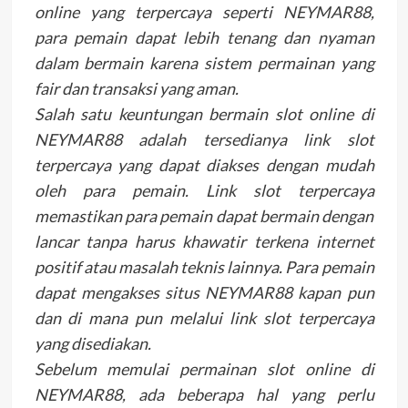
online yang terpercaya seperti NEYMAR88,
para pemain dapat lebih tenang dan nyaman
dalam bermain karena sistem permainan yang
fair dan transaksi yang aman.
Salah satu keuntungan bermain slot online di
NEYMAR88 adalah tersedianya link slot
terpercaya yang dapat diakses dengan mudah
oleh para pemain. Link slot terpercaya
memastikan para pemain dapat bermain dengan
lancar tanpa harus khawatir terkena internet
positif atau masalah teknis lainnya. Para pemain
dapat mengakses situs NEYMAR88 kapan pun
dan di mana pun melalui link slot terpercaya
yang disediakan.
Sebelum memulai permainan slot online di
NEYMAR88, ada beberapa hal yang perlu