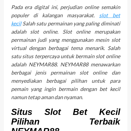
Pada era digital ini, perjudian online semakin
populer di kalangan masyarakat.
slot bet
kecil
Salah satu permainan yang paling diminati
adalah slot online. Slot online merupakan
permainan judi yang menggunakan mesin slot
virtual dengan berbagai tema menarik. Salah
satu situs terpercaya untuk bermain slot online
adalah NEYMAR88. NEYMAR88 menawarkan
berbagai jenis permainan slot online dan
menyediakan berbagai pilihan untuk para
pemain yang ingin bermain dengan bet kecil
namun tetap aman dan nyaman.
Situs Slot Bet Kecil
Pilihan Terbaik