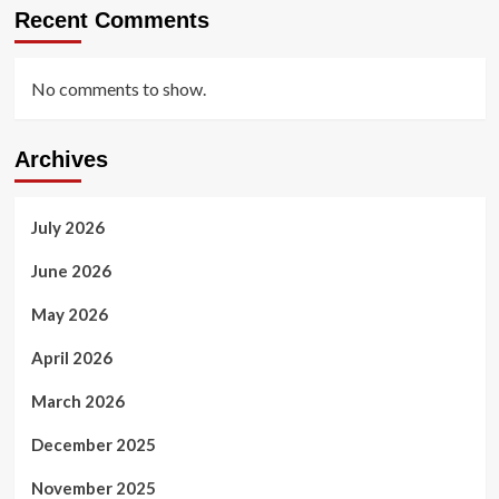
Recent Comments
No comments to show.
Archives
July 2026
June 2026
May 2026
April 2026
March 2026
December 2025
November 2025