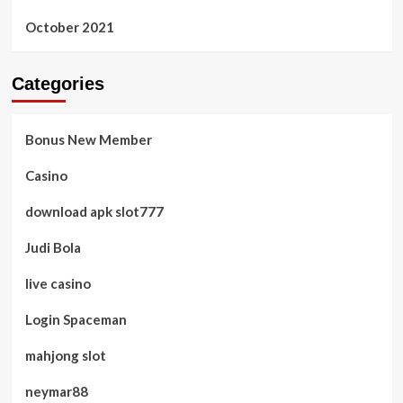
October 2021
Categories
Bonus New Member
Casino
download apk slot777
Judi Bola
live casino
Login Spaceman
mahjong slot
neymar88