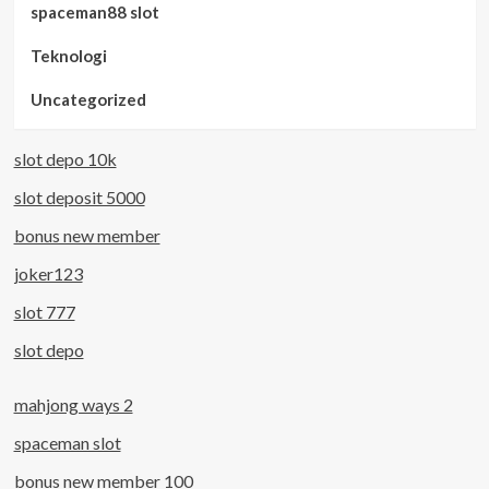
spaceman88 slot
Teknologi
Uncategorized
slot depo 10k
slot deposit 5000
bonus new member
joker123
slot 777
slot depo
mahjong ways 2
spaceman slot
bonus new member 100