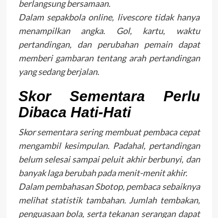
berlangsung bersamaan.
Dalam sepakbola online, livescore tidak hanya
menampilkan angka. Gol, kartu, waktu
pertandingan, dan perubahan pemain dapat
memberi gambaran tentang arah pertandingan
yang sedang berjalan.
Skor Sementara Perlu
Dibaca Hati-Hati
Skor sementara sering membuat pembaca cepat
mengambil kesimpulan. Padahal, pertandingan
belum selesai sampai peluit akhir berbunyi, dan
banyak laga berubah pada menit-menit akhir.
Dalam pembahasan Sbotop, pembaca sebaiknya
melihat statistik tambahan. Jumlah tembakan,
penguasaan bola, serta tekanan serangan dapat