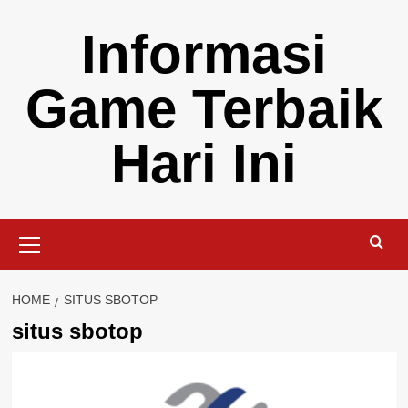
Skip
Informasi
to
content
Game Terbaik
Hari Ini
Primary
Menu
HOME
SITUS SBOTOP
situs sbotop