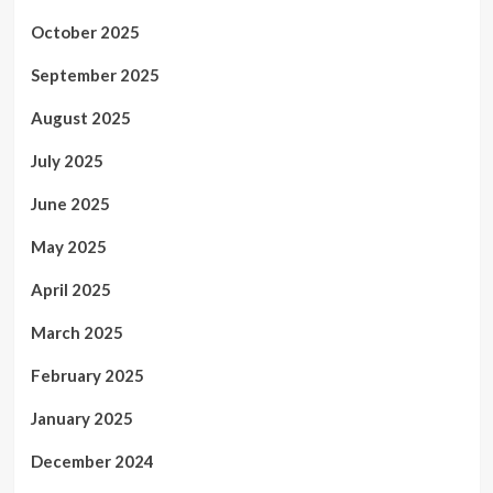
October 2025
September 2025
August 2025
July 2025
June 2025
May 2025
April 2025
March 2025
February 2025
January 2025
December 2024