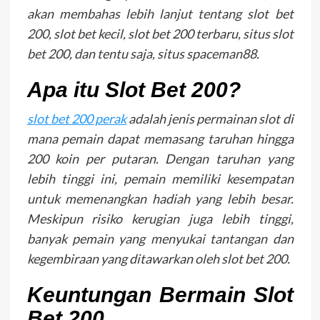
akan membahas lebih lanjut tentang slot bet
200, slot bet kecil, slot bet 200 terbaru, situs slot
bet 200, dan tentu saja, situs spaceman88.
Apa itu Slot Bet 200?
slot bet 200 perak
adalah jenis permainan slot di
mana pemain dapat memasang taruhan hingga
200 koin per putaran. Dengan taruhan yang
lebih tinggi ini, pemain memiliki kesempatan
untuk memenangkan hadiah yang lebih besar.
Meskipun risiko kerugian juga lebih tinggi,
banyak pemain yang menyukai tantangan dan
kegembiraan yang ditawarkan oleh slot bet 200.
Keuntungan Bermain Slot
Bet 200