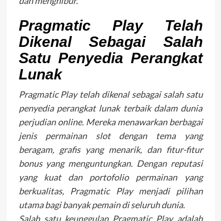
dan menghibur.
Pragmatic Play Telah
Dikenal Sebagai Salah
Satu Penyedia Perangkat
Lunak
Pragmatic Play telah dikenal sebagai salah satu
penyedia perangkat lunak terbaik dalam dunia
perjudian online. Mereka menawarkan berbagai
jenis permainan slot dengan tema yang
beragam, grafis yang menarik, dan fitur-fitur
bonus yang menguntungkan. Dengan reputasi
yang kuat dan portofolio permainan yang
berkualitas, Pragmatic Play menjadi pilihan
utama bagi banyak pemain di seluruh dunia.
Salah satu keunggulan Pragmatic Play adalah