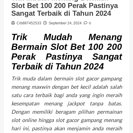
Slot Bet 100 200 Perak Pastinya
Sangat Terbaik di Tahun 2024
0
Crb887452533
September 24, 2024
Trik Mudah Menang
Bermain Slot Bet 100 200
Perak Pastinya Sangat
Terbaik di Tahun 2024
Trik muda dalam bermain slot gacor gampang
menang maxwin dengan bet kecil adalah salah
satu cara terbaik bagi anda yang ingin meraih
kesempatan menang jackpot tanpa batas.
Dengan memiliki beragam pilihan permainan
slot online hingga slot gacor gampang menang
hari ini, pastinya akan menjamin anda meraih