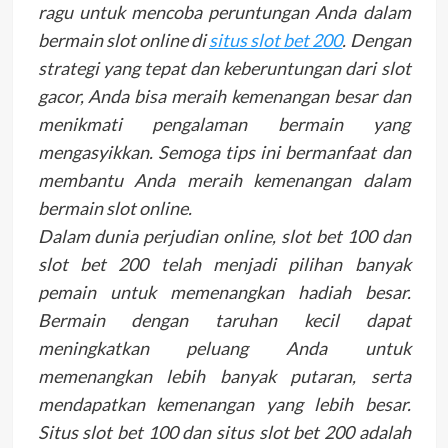
ragu untuk mencoba peruntungan Anda dalam
bermain slot online di
situs slot bet 200
. Dengan
strategi yang tepat dan keberuntungan dari slot
gacor, Anda bisa meraih kemenangan besar dan
menikmati pengalaman bermain yang
mengasyikkan. Semoga tips ini bermanfaat dan
membantu Anda meraih kemenangan dalam
bermain slot online.
Dalam dunia perjudian online, slot bet 100 dan
slot bet 200 telah menjadi pilihan banyak
pemain untuk memenangkan hadiah besar.
Bermain dengan taruhan kecil dapat
meningkatkan peluang Anda untuk
memenangkan lebih banyak putaran, serta
mendapatkan kemenangan yang lebih besar.
Situs slot bet 100 dan situs slot bet 200 adalah