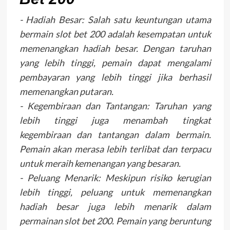
- Hadiah Besar: Salah satu keuntungan utama
bermain slot bet 200 adalah kesempatan untuk
memenangkan hadiah besar. Dengan taruhan
yang lebih tinggi, pemain dapat mengalami
pembayaran yang lebih tinggi jika berhasil
memenangkan putaran.
- Kegembiraan dan Tantangan: Taruhan yang
lebih tinggi juga menambah tingkat
kegembiraan dan tantangan dalam bermain.
Pemain akan merasa lebih terlibat dan terpacu
untuk meraih kemenangan yang besaran.
- Peluang Menarik: Meskipun risiko kerugian
lebih tinggi, peluang untuk memenangkan
hadiah besar juga lebih menarik dalam
permainan slot bet 200. Pemain yang beruntung