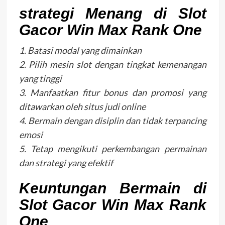
strategi Menang di Slot
Gacor Win Max Rank One
1. Batasi modal yang dimainkan
2. Pilih mesin slot dengan tingkat kemenangan
yang tinggi
3. Manfaatkan fitur bonus dan promosi yang
ditawarkan oleh situs judi online
4. Bermain dengan disiplin dan tidak terpancing
emosi
5. Tetap mengikuti perkembangan permainan
dan strategi yang efektif
Keuntungan Bermain di
Slot Gacor Win Max Rank
One