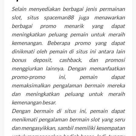
Selain menyediakan berbagai jenis permainan
slot, situs spaceman88 juga menawarkan
berbagai promo menarik yang dapat
meningkatkan peluang pemain untuk meraih
kemenangan. Beberapa promo yang dapat
dinikmati oleh pemain di situs ini antara lain
bonus deposit, cashback, dan promosi
menggiurkan lainnya. Dengan memanfaatkan
promo-promo ini, pemain dapat
memaksimalkan pengalaman bermain mereka
dan meningkatkan peluang untuk meraih
kemenangan besar.
Dengan bermain di situs ini, pemain dapat
menikmati pengalaman bermain slot yang seru
dan mengasyikkan, sambil memiliki kesempatan