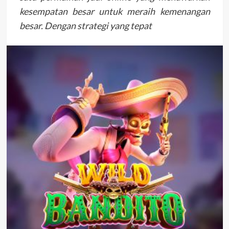
kesempatan besar untuk meraih kemenangan
besar. Dengan strategi yang tepat