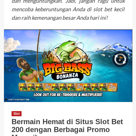
dan menguntungkan. Jadi, jangan ragu untuk
mencoba keberuntungan Anda di slot bet kecil
dan raih kemenangan besar Anda hari ini!
Slot
Bermain Hemat di Situs Slot Bet
200 dengan Berbagai Promo