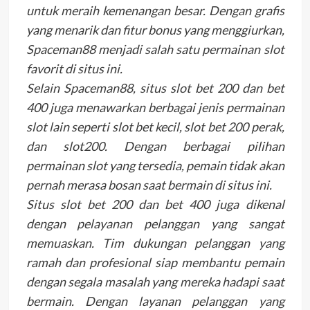
untuk meraih kemenangan besar. Dengan grafis
yang menarik dan fitur bonus yang menggiurkan,
Spaceman88 menjadi salah satu permainan slot
favorit di situs ini.
Selain Spaceman88, situs slot bet 200 dan bet
400 juga menawarkan berbagai jenis permainan
slot lain seperti slot bet kecil, slot bet 200 perak,
dan slot200. Dengan berbagai pilihan
permainan slot yang tersedia, pemain tidak akan
pernah merasa bosan saat bermain di situs ini.
Situs slot bet 200 dan bet 400 juga dikenal
dengan pelayanan pelanggan yang sangat
memuaskan. Tim dukungan pelanggan yang
ramah dan profesional siap membantu pemain
dengan segala masalah yang mereka hadapi saat
bermain. Dengan layanan pelanggan yang