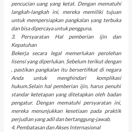
pencucian uang yang ketat. Dengan mematuhi
langkah-langkah ini, mereka memiliki tujuan
untuk mempersiapkan pangkalan yang terbuka
dan bisa dipercaya untuk pengguna.
3. Persyaratan Hal pemberian ijin dan
Kepatuhan
Bekerja secara legal memerlukan perolehan
lisensi yang diperlukan. Sebelum terikut dengan
, pastikan pangkalan itu bersertifikat di negara
Anda untuk menghindari komplikasi
hukum.Selain hal pemberian ijin, harus penuhi
standar ketetapan yang ditetapkan oleh badan
pengatur. Dengan mematuhi persyaratan ini,
mereka menunjukkan kesetiaan pada praktik
perjudian yang adil dan bertanggung-jawab.
4. Pembatasan dan Akses Internasional