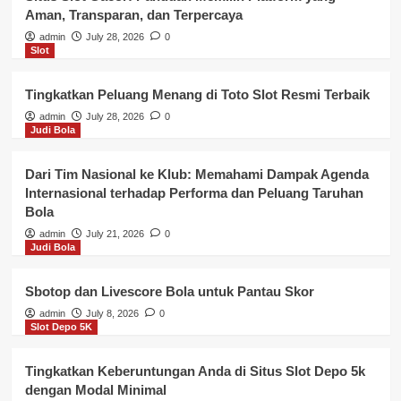
Aman, Transparan, dan Terpercaya
admin
July 28, 2026
0
Slot
Tingkatkan Peluang Menang di Toto Slot Resmi Terbaik
admin
July 28, 2026
0
Judi Bola
Dari Tim Nasional ke Klub: Memahami Dampak Agenda
Internasional terhadap Performa dan Peluang Taruhan
Bola
admin
July 21, 2026
0
Judi Bola
Sbotop dan Livescore Bola untuk Pantau Skor
admin
July 8, 2026
0
Slot Depo 5K
Tingkatkan Keberuntungan Anda di Situs Slot Depo 5k
dengan Modal Minimal