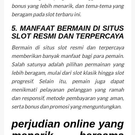
bonus yang lebih menarik, dan tema-tema yang
beragam pada slot terbaru ini.
5. MANFAAT BERMAIN DI SITUS
SLOT RESMI DAN TERPERCAYA
Bermain di situs slot resmi dan terpercaya
memberikan banyak manfaat bagi para pemain.
Salah satunya adalah pilihan permainan yang
lebih beragam, mulai dari slot klasik hingga slot
progresif. Selain itu, pemain juga dapat
menikmati pelayanan pelanggan yang ramah
dan responsif, metode pembayaran yang aman,
serta bonus dan promosi yang menguntungkan.
perjudian online yang