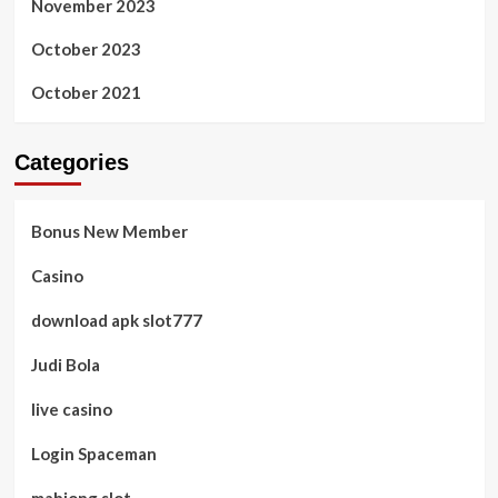
November 2023
October 2023
October 2021
Categories
Bonus New Member
Casino
download apk slot777
Judi Bola
live casino
Login Spaceman
mahjong slot