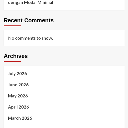
dengan Modal Minimal
Recent Comments
No comments to show.
Archives
July 2026
June 2026
May 2026
April 2026
March 2026