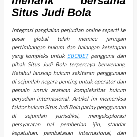
menarik bersama
Situs Judi Bola
Integrasi pangkalan perjudian online seperti ke
pasar global telah memicu jaringan
pertimbangan hukum dan halangan ketetapan
yang kompleks untuk
SBOBET
pengguna dan
pihak Situs Judi Bola terpercaya berwenang.
Ketahui lanskap hukum sekitaran penggunaan
di sejumlah negara penting untuk operator dan
pemain untuk arahkan kompleksitas hukum
perjudian internasional. Artikel ini memeriksa
faktor hukum Situs Judi Bola parlay penggunaan
di sejumlah yurisdiksi, mengeksplorasi
persyaratan hal pemberian ijin, standar
kepatuhan, pembatasan internasional, dan