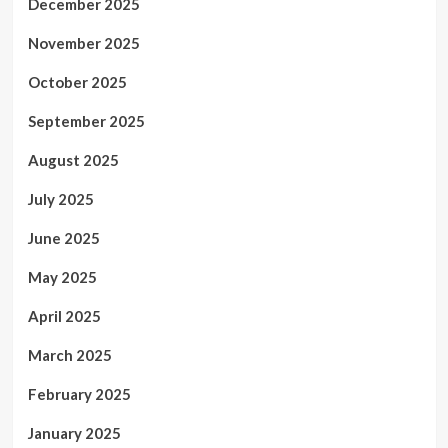
December 2025
November 2025
October 2025
September 2025
August 2025
July 2025
June 2025
May 2025
April 2025
March 2025
February 2025
January 2025