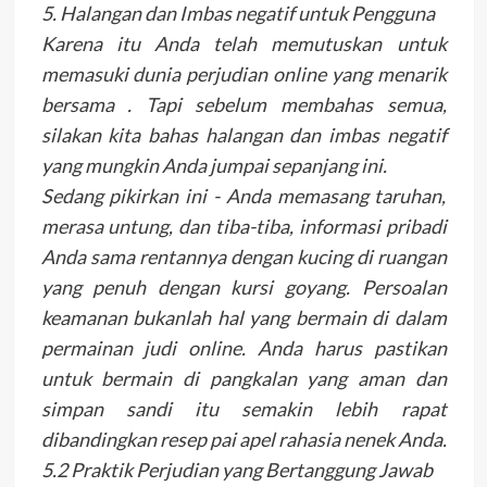
5. Halangan dan Imbas negatif untuk Pengguna
Karena itu Anda telah memutuskan untuk
memasuki dunia perjudian online yang menarik
bersama . Tapi sebelum membahas semua,
silakan kita bahas halangan dan imbas negatif
yang mungkin Anda jumpai sepanjang ini.
Sedang pikirkan ini - Anda memasang taruhan,
merasa untung, dan tiba-tiba, informasi pribadi
Anda sama rentannya dengan kucing di ruangan
yang penuh dengan kursi goyang. Persoalan
keamanan bukanlah hal yang bermain di dalam
permainan judi online. Anda harus pastikan
untuk bermain di pangkalan yang aman dan
simpan sandi itu semakin lebih rapat
dibandingkan resep pai apel rahasia nenek Anda.
5.2 Praktik Perjudian yang Bertanggung Jawab