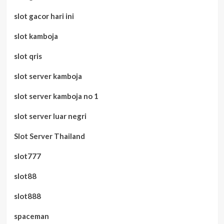
slot gacor hari ini
slot kamboja
slot qris
slot server kamboja
slot server kamboja no 1
slot server luar negri
Slot Server Thailand
slot777
slot88
slot888
spaceman