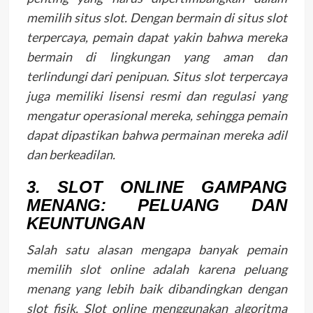
memilih situs slot. Dengan bermain di situs slot
terpercaya, pemain dapat yakin bahwa mereka
bermain di lingkungan yang aman dan
terlindungi dari penipuan. Situs slot terpercaya
juga memiliki lisensi resmi dan regulasi yang
mengatur operasional mereka, sehingga pemain
dapat dipastikan bahwa permainan mereka adil
dan berkeadilan.
3. SLOT ONLINE GAMPANG
MENANG: PELUANG DAN
KEUNTUNGAN
Salah satu alasan mengapa banyak pemain
memilih slot online adalah karena peluang
menang yang lebih baik dibandingkan dengan
slot fisik. Slot online menggunakan algoritma