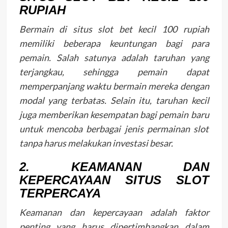
RUPIAH
Bermain di situs slot bet kecil 100 rupiah
memiliki beberapa keuntungan bagi para
pemain. Salah satunya adalah taruhan yang
terjangkau, sehingga pemain dapat
memperpanjang waktu bermain mereka dengan
modal yang terbatas. Selain itu, taruhan kecil
juga memberikan kesempatan bagi pemain baru
untuk mencoba berbagai jenis permainan slot
tanpa harus melakukan investasi besar.
2. KEAMANAN DAN
KEPERCAYAAN SITUS SLOT
TERPERCAYA
Keamanan dan kepercayaan adalah faktor
penting yang harus dipertimbangkan dalam