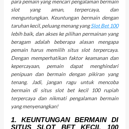
para pemain yang mencari pengalaman bermain
slot yang aman, terpercaya, dan
menguntungkan. Keuntungan bermain dengan
taruhan kecil, peluang menang yang
Slot Bet 100
lebih baik, dan akses ke pilihan permainan yang
beragam adalah beberapa alasan mengapa
pemain harus memilih situs slot terpercaya.
Dengan memperhatikan faktor keamanan dan
kepercayaan, pemain dapat menghindari
penipuan dan bermain dengan pikiran yang
tenang. Jadi, jangan ragu untuk mencoba
bermain di situs slot bet kecil 100 rupiah
terpercaya dan nikmati pengalaman bermain
yang menyenangkan!
1. KEUNTUNGAN BERMAIN DI
SITUS SLOT BET KECIL 100