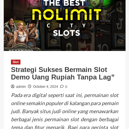
Slot
Strategi Sukses Bermain Slot
Demo Uang Rupiah Tanpa Lag”
0
admin
October 4, 2024
Pada era digital seperti saat ini, permainan slot
online semakin populer di kalangan para pemain
judi. Banyak situs judi online yang menawarkan
berbagai jenis permainan slot dengan berbagai
tema dan fitur menarik. Bagi para pecinta slot