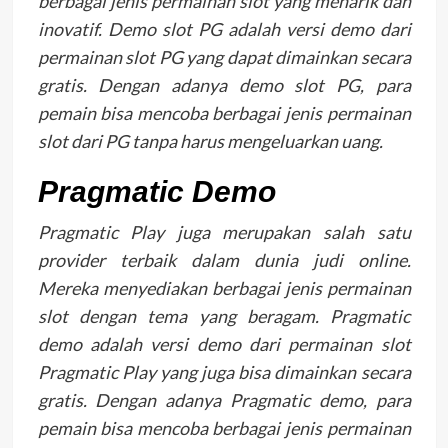
berbagai jenis permainan slot yang menarik dan
inovatif. Demo slot PG adalah versi demo dari
permainan slot PG yang dapat dimainkan secara
gratis. Dengan adanya demo slot PG, para
pemain bisa mencoba berbagai jenis permainan
slot dari PG tanpa harus mengeluarkan uang.
Pragmatic Demo
Pragmatic Play juga merupakan salah satu
provider terbaik dalam dunia judi online.
Mereka menyediakan berbagai jenis permainan
slot dengan tema yang beragam. Pragmatic
demo adalah versi demo dari permainan slot
Pragmatic Play yang juga bisa dimainkan secara
gratis. Dengan adanya Pragmatic demo, para
pemain bisa mencoba berbagai jenis permainan