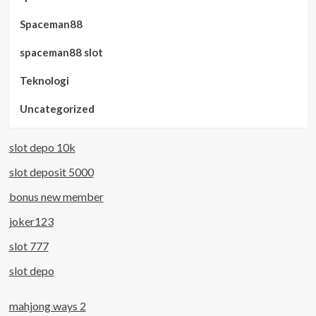
Spaceman88
spaceman88 slot
Teknologi
Uncategorized
slot depo 10k
slot deposit 5000
bonus new member
joker123
slot 777
slot depo
mahjong ways 2