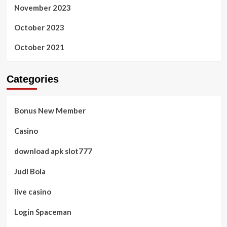
November 2023
October 2023
October 2021
Categories
Bonus New Member
Casino
download apk slot777
Judi Bola
live casino
Login Spaceman