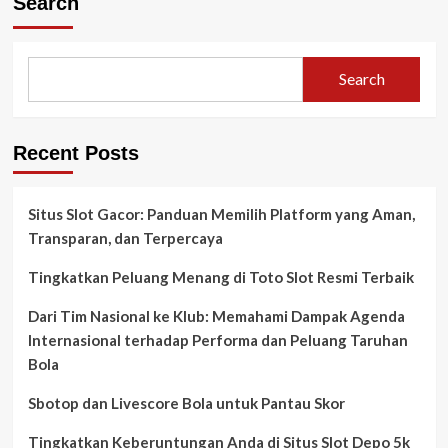
Search
Search
Recent Posts
Situs Slot Gacor: Panduan Memilih Platform yang Aman,
Transparan, dan Terpercaya
Tingkatkan Peluang Menang di Toto Slot Resmi Terbaik
Dari Tim Nasional ke Klub: Memahami Dampak Agenda
Internasional terhadap Performa dan Peluang Taruhan
Bola
Sbotop dan Livescore Bola untuk Pantau Skor
Tingkatkan Keberuntungan Anda di Situs Slot Depo 5k