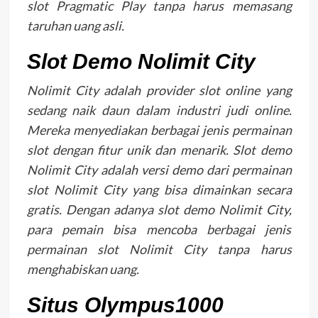
slot Pragmatic Play tanpa harus memasang
taruhan uang asli.
Slot Demo Nolimit City
Nolimit City adalah provider slot online yang
sedang naik daun dalam industri judi online.
Mereka menyediakan berbagai jenis permainan
slot dengan fitur unik dan menarik. Slot demo
Nolimit City adalah versi demo dari permainan
slot Nolimit City yang bisa dimainkan secara
gratis. Dengan adanya slot demo Nolimit City,
para pemain bisa mencoba berbagai jenis
permainan slot Nolimit City tanpa harus
menghabiskan uang.
Situs Olympus1000