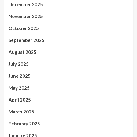
December 2025
November 2025
October 2025
September 2025
August 2025
July 2025
June 2025
May 2025
April 2025
March 2025
February 2025
January 2025