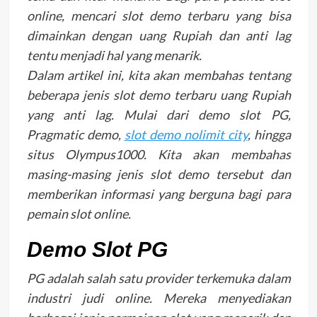
online, mencari slot demo terbaru yang bisa
dimainkan dengan uang Rupiah dan anti lag
tentu menjadi hal yang menarik.
Dalam artikel ini, kita akan membahas tentang
beberapa jenis slot demo terbaru uang Rupiah
yang anti lag. Mulai dari demo slot PG,
Pragmatic demo,
slot demo nolimit city
, hingga
situs Olympus1000. Kita akan membahas
masing-masing jenis slot demo tersebut dan
memberikan informasi yang berguna bagi para
pemain slot online.
Demo Slot PG
PG adalah salah satu provider terkemuka dalam
industri judi online. Mereka menyediakan