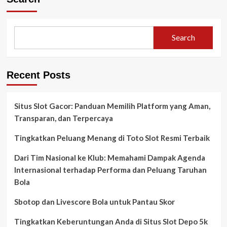
Search
Recent Posts
Situs Slot Gacor: Panduan Memilih Platform yang Aman,
Transparan, dan Terpercaya
Tingkatkan Peluang Menang di Toto Slot Resmi Terbaik
Dari Tim Nasional ke Klub: Memahami Dampak Agenda
Internasional terhadap Performa dan Peluang Taruhan
Bola
Sbotop dan Livescore Bola untuk Pantau Skor
Tingkatkan Keberuntungan Anda di Situs Slot Depo 5k