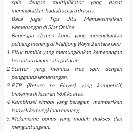
spin dengan multiplikator yang dapat
meningkatkan hadiah secara drastis.
Baca juga: Tips Jitu Memaksimalkan
Kemenangan di Slot Online
Beberapa elemen kunci yang meningkatkan
peluang menang di Mahjong Ways 2 antara lain:
Fitur tumble yang memungkinkan kemenangan
beruntun dalam satu putaran.
Scatter yang memicu free spin dengan
pengganda kemenangan.
RTP (Return to Player) yang kompetitif,
biasanya di kisaran 96% ke atas.
Kombinasi simbol yang beragam, memberikan
banyak kemungkinan menang.
Mekanisme bonus yang mudah diakses dan
menguntungkan.