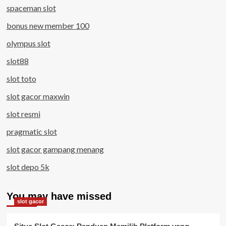
spaceman slot
bonus new member 100
olympus slot
slot88
slot toto
slot gacor maxwin
slot resmi
pragmatic slot
slot gacor gampang menang
slot depo 5k
You may have missed
slot gacor