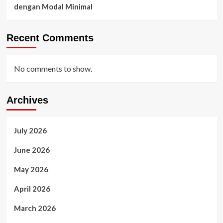
dengan Modal Minimal
Recent Comments
No comments to show.
Archives
July 2026
June 2026
May 2026
April 2026
March 2026