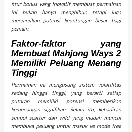
fitur bonus yang inovatif membuat permainan
ini bukan hanya menghibur, tetapi juga
menjanjikan potensi keuntungan besar bagi
pemain.
Faktor-faktor yang
Membuat Mahjong Ways 2
Memiliki Peluang Menang
Tinggi
Permainan ini mengusung sistem volatilitas
sedang hingga tinggi, yang berarti setiap
putaran memiliki potensi memberikan
kemenangan signifikan. Selain itu, kehadiran
simbol scatter dan wild yang mudah muncul
membuka peluang untuk masuk ke mode free