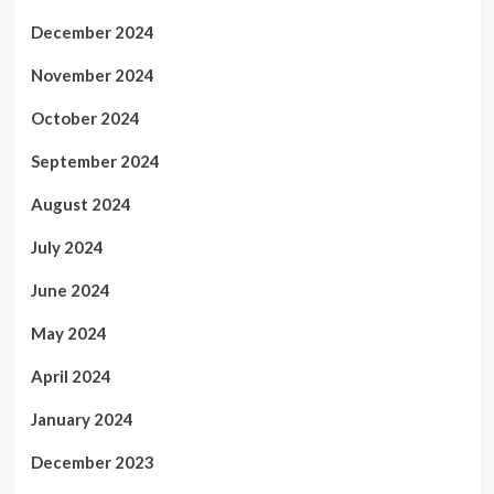
December 2024
November 2024
October 2024
September 2024
August 2024
July 2024
June 2024
May 2024
April 2024
January 2024
December 2023