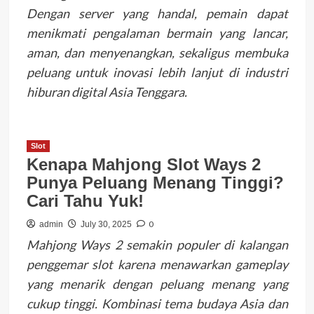
Dengan server yang handal, pemain dapat
menikmati pengalaman bermain yang lancar,
aman, dan menyenangkan, sekaligus membuka
peluang untuk inovasi lebih lanjut di industri
hiburan digital Asia Tenggara.
Slot
Kenapa Mahjong Slot Ways 2
Punya Peluang Menang Tinggi?
Cari Tahu Yuk!
0
admin
July 30, 2025
Mahjong Ways 2 semakin populer di kalangan
penggemar slot karena menawarkan gameplay
yang menarik dengan peluang menang yang
cukup tinggi. Kombinasi tema budaya Asia dan