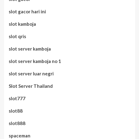
slot gacor hari ini
slot kamboja
slot qris
slot server kamboja
slot server kamboja no 1
slot server luar negri
Slot Server Thailand
slot777
slot88
slot888
spaceman