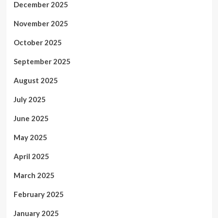
December 2025
November 2025
October 2025
September 2025
August 2025
July 2025
June 2025
May 2025
April 2025
March 2025
February 2025
January 2025