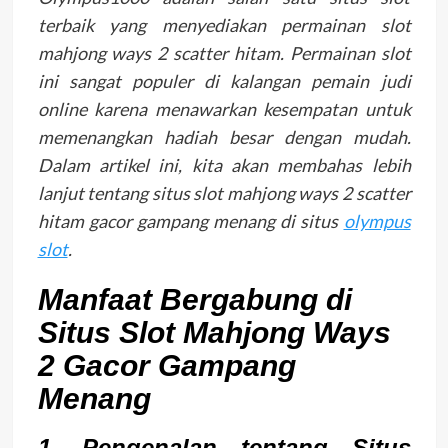
terbaik yang menyediakan permainan slot
mahjong ways 2 scatter hitam. Permainan slot
ini sangat populer di kalangan pemain judi
online karena menawarkan kesempatan untuk
memenangkan hadiah besar dengan mudah.
Dalam artikel ini, kita akan membahas lebih
lanjut tentang situs slot mahjong ways 2 scatter
hitam gacor gampang menang di situs
olympus
slot
.
Manfaat Bergabung di
Situs Slot Mahjong Ways
2 Gacor Gampang
Menang
1. Pengenalan tentang Situs