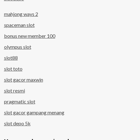
mahjong ways 2
spaceman slot
bonus new member 100
olympus slot
slot88
slot toto
slot gacor maxwin
slot resmi
pragmatic slot
slot gacor gampang menang
slot depo 5k