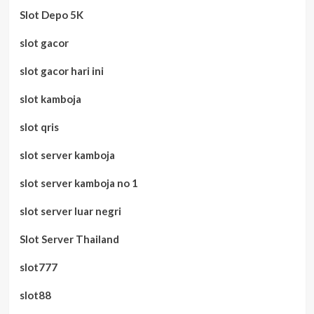
Slot Depo 5K
slot gacor
slot gacor hari ini
slot kamboja
slot qris
slot server kamboja
slot server kamboja no 1
slot server luar negri
Slot Server Thailand
slot777
slot88