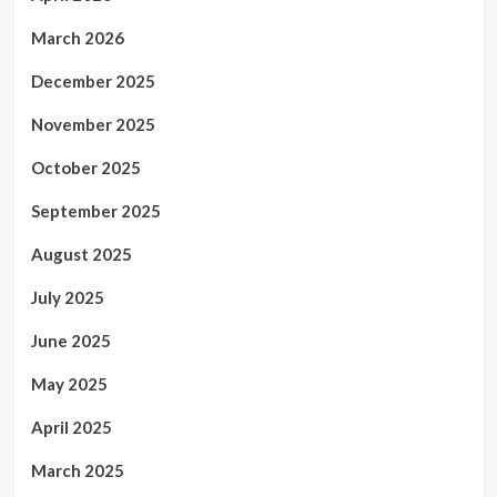
March 2026
December 2025
November 2025
October 2025
September 2025
August 2025
July 2025
June 2025
May 2025
April 2025
March 2025