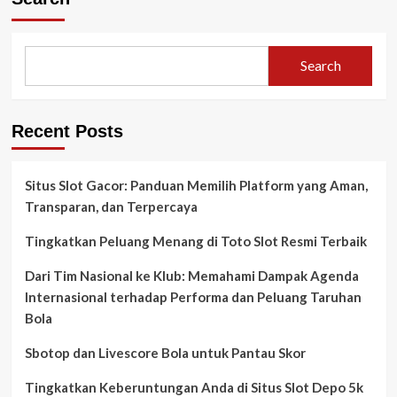
Search
Recent Posts
Situs Slot Gacor: Panduan Memilih Platform yang Aman,
Transparan, dan Terpercaya
Tingkatkan Peluang Menang di Toto Slot Resmi Terbaik
Dari Tim Nasional ke Klub: Memahami Dampak Agenda
Internasional terhadap Performa dan Peluang Taruhan
Bola
Sbotop dan Livescore Bola untuk Pantau Skor
Tingkatkan Keberuntungan Anda di Situs Slot Depo 5k