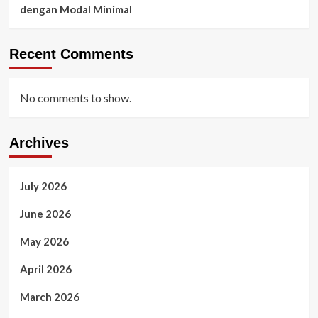
dengan Modal Minimal
Recent Comments
No comments to show.
Archives
July 2026
June 2026
May 2026
April 2026
March 2026