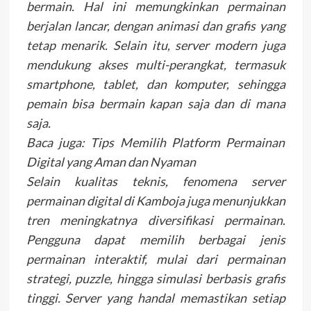
bermain. Hal ini memungkinkan permainan
berjalan lancar, dengan animasi dan grafis yang
tetap menarik. Selain itu, server modern juga
mendukung akses multi-perangkat, termasuk
smartphone, tablet, dan komputer, sehingga
pemain bisa bermain kapan saja dan di mana
saja.
Baca juga: Tips Memilih Platform Permainan
Digital yang Aman dan Nyaman
Selain kualitas teknis, fenomena server
permainan digital di Kamboja juga menunjukkan
tren meningkatnya diversifikasi permainan.
Pengguna dapat memilih berbagai jenis
permainan interaktif, mulai dari permainan
strategi, puzzle, hingga simulasi berbasis grafis
tinggi. Server yang handal memastikan setiap