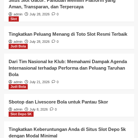
Situs Slot Gacor: Panduan Memilih Platform yang
Aman, Transparan, dan Terpercaya
admin
July 28, 2026
0
Slot
Tingkatkan Peluang Menang di Toto Slot Resmi Terbaik
admin
July 28, 2026
0
Judi Bola
Dari Tim Nasional ke Klub: Memahami Dampak Agenda
Internasional terhadap Performa dan Peluang Taruhan
Bola
admin
July 21, 2026
0
Judi Bola
Sbotop dan Livescore Bola untuk Pantau Skor
admin
July 8, 2026
0
Slot Depo 5K
Tingkatkan Keberuntungan Anda di Situs Slot Depo 5k
dengan Modal Minimal