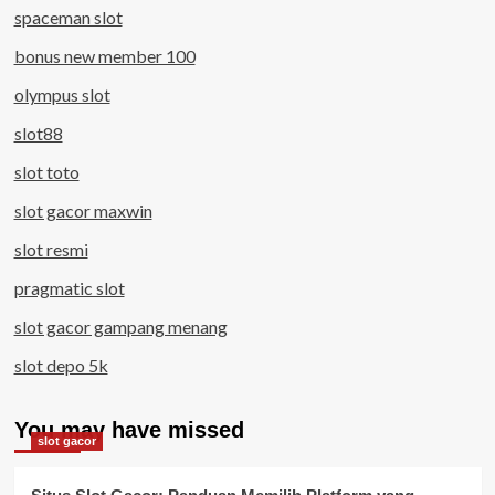
spaceman slot
bonus new member 100
olympus slot
slot88
slot toto
slot gacor maxwin
slot resmi
pragmatic slot
slot gacor gampang menang
slot depo 5k
You may have missed
slot gacor