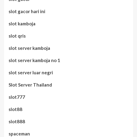
slot gacor hari ini
slot kamboja
slot qris
slot server kamboja
slot server kamboja no 1
slot server luar negri
Slot Server Thailand
slot777
slot88
slot888
spaceman