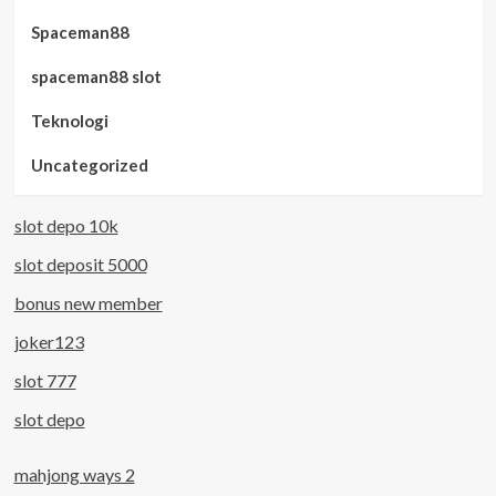
Spaceman88
spaceman88 slot
Teknologi
Uncategorized
slot depo 10k
slot deposit 5000
bonus new member
joker123
slot 777
slot depo
mahjong ways 2