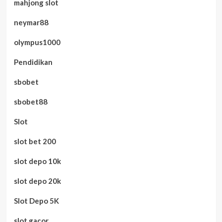
mahjong slot
neymar88
olympus1000
Pendidikan
sbobet
sbobet88
Slot
slot bet 200
slot depo 10k
slot depo 20k
Slot Depo 5K
slot gacor