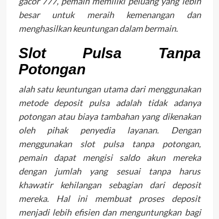
gacor 777, pemain memiliki peluang yang lebih
besar untuk meraih kemenangan dan
menghasilkan keuntungan dalam bermain.
Slot Pulsa Tanpa
Potongan
alah satu keuntungan utama dari menggunakan
metode deposit pulsa adalah tidak adanya
potongan atau biaya tambahan yang dikenakan
oleh pihak penyedia layanan. Dengan
menggunakan slot pulsa tanpa potongan,
pemain dapat mengisi saldo akun mereka
dengan jumlah yang sesuai tanpa harus
khawatir kehilangan sebagian dari deposit
mereka. Hal ini membuat proses deposit
menjadi lebih efisien dan menguntungkan bagi