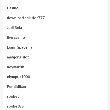
Casino
download apk slot777
Judi Bola
live casino
Login Spaceman
mahjong slot
neymar88
olympus1000
Pendidikan
sbobet
sbobet88