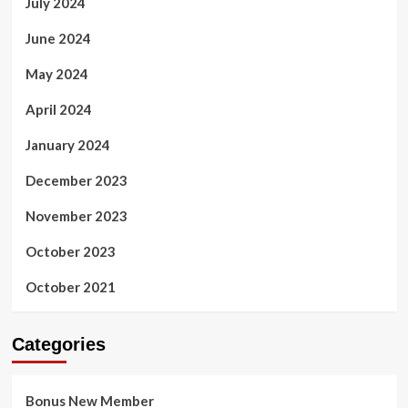
July 2024
June 2024
May 2024
April 2024
January 2024
December 2023
November 2023
October 2023
October 2021
Categories
Bonus New Member