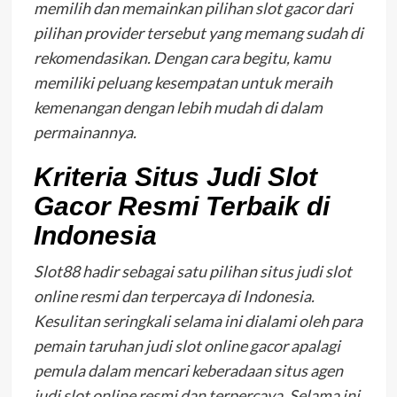
memilih dan memainkan pilihan slot gacor dari
pilihan provider tersebut yang memang sudah di
rekomendasikan. Dengan cara begitu, kamu
memiliki peluang kesempatan untuk meraih
kemenangan dengan lebih mudah di dalam
permainannya.
Kriteria Situs Judi Slot
Gacor Resmi Terbaik di
Indonesia
Slot88 hadir sebagai satu pilihan situs judi slot
online resmi dan terpercaya di Indonesia.
Kesulitan seringkali selama ini dialami oleh para
pemain taruhan judi slot online gacor apalagi
pemula dalam mencari keberadaan situs agen
judi slot online resmi dan terpercaya. Selama ini