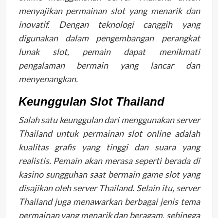
menyajikan permainan slot yang menarik dan
inovatif. Dengan teknologi canggih yang
digunakan dalam pengembangan perangkat
lunak slot, pemain dapat menikmati
pengalaman bermain yang lancar dan
menyenangkan.
Keunggulan Slot Thailand
Salah satu keunggulan dari menggunakan server
Thailand untuk permainan slot online adalah
kualitas grafis yang tinggi dan suara yang
realistis. Pemain akan merasa seperti berada di
kasino sungguhan saat bermain game slot yang
disajikan oleh server Thailand. Selain itu, server
Thailand juga menawarkan berbagai jenis tema
permainan yang menarik dan beragam, sehingga