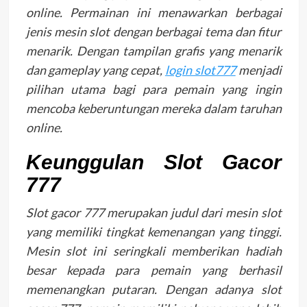
online. Permainan ini menawarkan berbagai
jenis mesin slot dengan berbagai tema dan fitur
menarik. Dengan tampilan grafis yang menarik
dan gameplay yang cepat,
login slot777
menjadi
pilihan utama bagi para pemain yang ingin
mencoba keberuntungan mereka dalam taruhan
online.
Keunggulan Slot Gacor
777
Slot gacor 777 merupakan judul dari mesin slot
yang memiliki tingkat kemenangan yang tinggi.
Mesin slot ini seringkali memberikan hadiah
besar kepada para pemain yang berhasil
memenangkan putaran. Dengan adanya slot