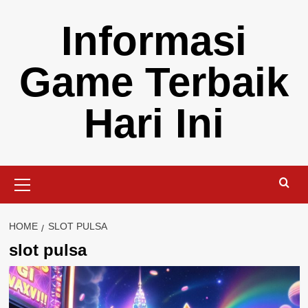
Skip
Informasi
to
content
Game Terbaik
Hari Ini
Primary
Menu
HOME
SLOT PULSA
slot pulsa