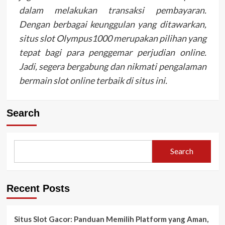
dalam melakukan transaksi pembayaran.
Dengan berbagai keunggulan yang ditawarkan,
situs slot Olympus1000 merupakan pilihan yang
tepat bagi para penggemar perjudian online.
Jadi, segera bergabung dan nikmati pengalaman
bermain slot online terbaik di situs ini.
Search
Search
Recent Posts
Situs Slot Gacor: Panduan Memilih Platform yang Aman,