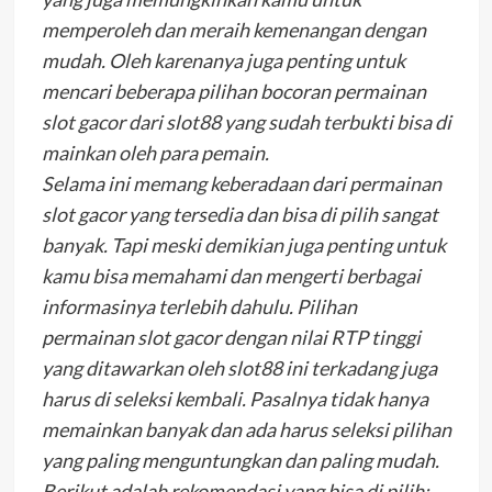
memperoleh dan meraih kemenangan dengan
mudah. Oleh karenanya juga penting untuk
mencari beberapa pilihan bocoran permainan
slot gacor dari slot88 yang sudah terbukti bisa di
mainkan oleh para pemain.
Selama ini memang keberadaan dari permainan
slot gacor yang tersedia dan bisa di pilih sangat
banyak. Tapi meski demikian juga penting untuk
kamu bisa memahami dan mengerti berbagai
informasinya terlebih dahulu. Pilihan
permainan slot gacor dengan nilai RTP tinggi
yang ditawarkan oleh slot88 ini terkadang juga
harus di seleksi kembali. Pasalnya tidak hanya
memainkan banyak dan ada harus seleksi pilihan
yang paling menguntungkan dan paling mudah.
Berikut adalah rekomendasi yang bisa di pilih: