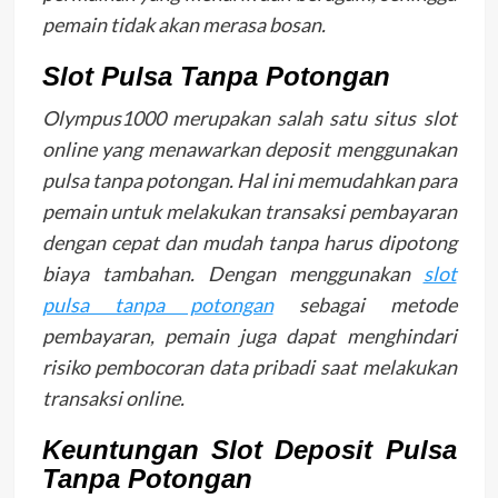
pemain tidak akan merasa bosan.
Slot Pulsa Tanpa Potongan
Olympus1000 merupakan salah satu situs slot
online yang menawarkan deposit menggunakan
pulsa tanpa potongan. Hal ini memudahkan para
pemain untuk melakukan transaksi pembayaran
dengan cepat dan mudah tanpa harus dipotong
biaya tambahan. Dengan menggunakan
slot
pulsa tanpa potongan
sebagai metode
pembayaran, pemain juga dapat menghindari
risiko pembocoran data pribadi saat melakukan
transaksi online.
Keuntungan Slot Deposit Pulsa
Tanpa Potongan