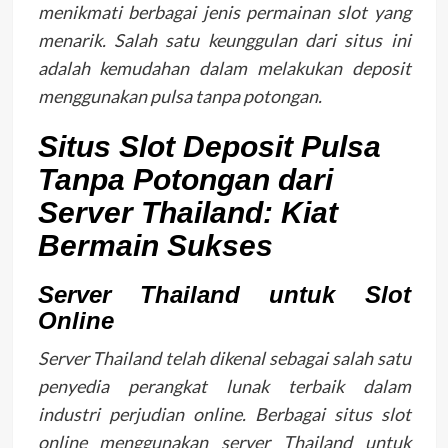
menikmati berbagai jenis permainan slot yang
menarik. Salah satu keunggulan dari situs ini
adalah kemudahan dalam melakukan deposit
menggunakan pulsa tanpa potongan.
Situs Slot Deposit Pulsa
Tanpa Potongan dari
Server Thailand: Kiat
Bermain Sukses
Server Thailand untuk Slot
Online
Server Thailand telah dikenal sebagai salah satu
penyedia perangkat lunak terbaik dalam
industri perjudian online. Berbagai situs slot
online menggunakan server Thailand untuk