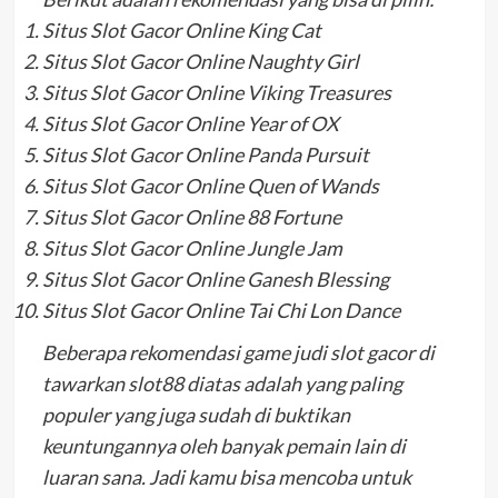
Situs Slot Gacor Online King Cat
Situs Slot Gacor Online Naughty Girl
Situs Slot Gacor Online Viking Treasures
Situs Slot Gacor Online Year of OX
Situs Slot Gacor Online Panda Pursuit
Situs Slot Gacor Online Quen of Wands
Situs Slot Gacor Online 88 Fortune
Situs Slot Gacor Online Jungle Jam
Situs Slot Gacor Online Ganesh Blessing
Situs Slot Gacor Online Tai Chi Lon Dance
Beberapa rekomendasi game judi slot gacor di
tawarkan slot88 diatas adalah yang paling
populer yang juga sudah di buktikan
keuntungannya oleh banyak pemain lain di
luaran sana. Jadi kamu bisa mencoba untuk