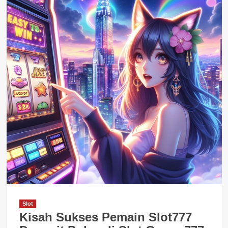
Slot
Kisah Sukses Pemain Slot777