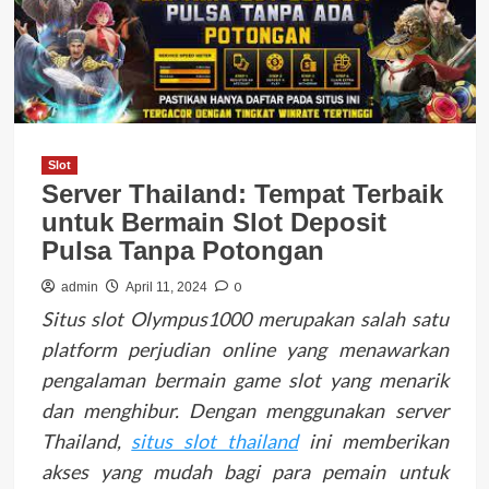
Slot
Server Thailand: Tempat Terbaik
untuk Bermain Slot Deposit
Pulsa Tanpa Potongan
0
admin
April 11, 2024
Situs slot Olympus1000 merupakan salah satu
platform perjudian online yang menawarkan
pengalaman bermain game slot yang menarik
dan menghibur. Dengan menggunakan server
Thailand,
situs slot thailand
ini memberikan
akses yang mudah bagi para pemain untuk