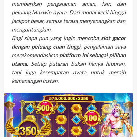
memberikan pengalaman aman, fair, dan
peluang Maxwin nyata. Dari modal kecil hingga
jackpot besar, semua terasa menyenangkan dan
menguntungkan.
Bagi siapa pun yang ingin mencoba
slot gacor
dengan peluang cuan tinggi
, pengalaman saya
merekomendasikan
platform ini sebagai pilihan
utama
. Setiap putaran bukan hanya hiburan,
tapi juga kesempatan nyata untuk meraih
kemenangan instan.