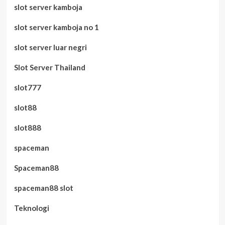
slot server kamboja
slot server kamboja no 1
slot server luar negri
Slot Server Thailand
slot777
slot88
slot888
spaceman
Spaceman88
spaceman88 slot
Teknologi