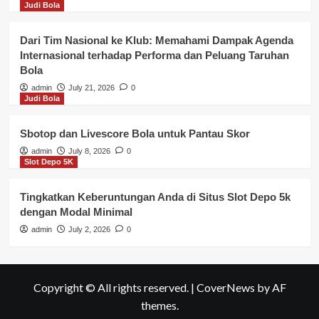
Judi Bola
Dari Tim Nasional ke Klub: Memahami Dampak Agenda
Internasional terhadap Performa dan Peluang Taruhan
Bola
admin
July 21, 2026
0
Judi Bola
Sbotop dan Livescore Bola untuk Pantau Skor
admin
July 8, 2026
0
Slot Depo 5K
Tingkatkan Keberuntungan Anda di Situs Slot Depo 5k
dengan Modal Minimal
admin
July 2, 2026
0
Copyright © All rights reserved.
|
CoverNews
by AF
themes.