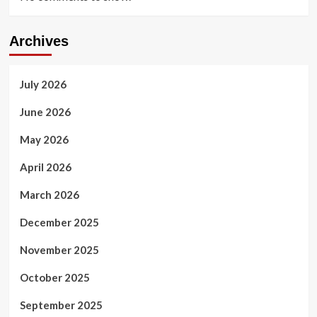
Archives
July 2026
June 2026
May 2026
April 2026
March 2026
December 2025
November 2025
October 2025
September 2025