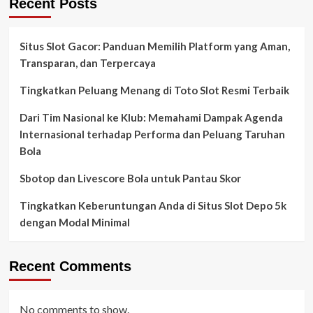
Recent Posts
Situs Slot Gacor: Panduan Memilih Platform yang Aman,
Transparan, dan Terpercaya
Tingkatkan Peluang Menang di Toto Slot Resmi Terbaik
Dari Tim Nasional ke Klub: Memahami Dampak Agenda
Internasional terhadap Performa dan Peluang Taruhan
Bola
Sbotop dan Livescore Bola untuk Pantau Skor
Tingkatkan Keberuntungan Anda di Situs Slot Depo 5k
dengan Modal Minimal
Recent Comments
No comments to show.