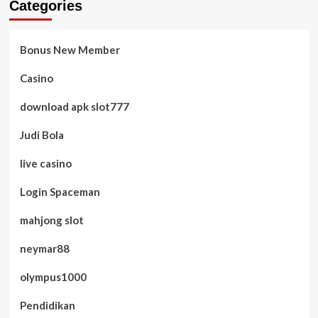
Categories
Bonus New Member
Casino
download apk slot777
Judi Bola
live casino
Login Spaceman
mahjong slot
neymar88
olympus1000
Pendidikan