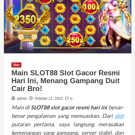
Slot
Main SLOT88 Slot Gacor Resmi
Hari Ini, Menang Gampang Duit
Cair Bro!
0
admin
October 21, 2025
Main di
SLOT88 slot gacor resmi hari ini
benar-
benar pengalaman yang memuaskan. Dari
slot
putaran pertama, saya langsung merasakan
kemenangan yang gampang, server stabil, dan