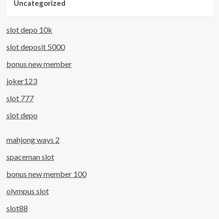
Uncategorized
slot depo 10k
slot deposit 5000
bonus new member
joker123
slot 777
slot depo
mahjong ways 2
spaceman slot
bonus new member 100
olympus slot
slot88