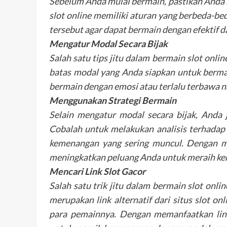
Sebelum Anda mulai bermain, pastikan Anda
slot online memiliki aturan yang berbeda-b
tersebut agar dapat bermain dengan efektif 
Mengatur Modal Secara Bijak
Salah satu tips jitu dalam bermain slot onl
batas modal yang Anda siapkan untuk bermai
bermain dengan emosi atau terlalu terbawa 
Menggunakan Strategi Bermain
Selain mengatur modal secara bijak, Anda 
Cobalah untuk melakukan analisis terhadap 
kemenangan yang sering muncul. Dengan m
meningkatkan peluang Anda untuk meraih k
Mencari Link Slot Gacor
Salah satu trik jitu dalam bermain slot onlin
merupakan link alternatif dari situs slot 
para pemainnya. Dengan memanfaatkan lin