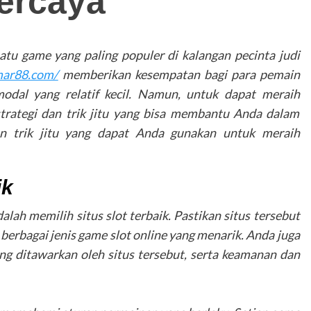
percaya
atu game yang paling populer di kalangan pecinta judi
mar88.com/
memberikan kesempatan bagi para pemain
dal yang relatif kecil. Namun, untuk dapat meraih
trategi dan trik jitu yang bisa membantu Anda dalam
an trik jitu yang dapat Anda gunakan untuk meraih
ik
lah memilih situs slot terbaik. Pastikan situs tersebut
berbagai jenis game slot online yang menarik. Anda juga
g ditawarkan oleh situs tersebut, serta keamanan dan