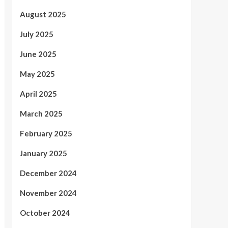
August 2025
July 2025
June 2025
May 2025
April 2025
March 2025
February 2025
January 2025
December 2024
November 2024
October 2024