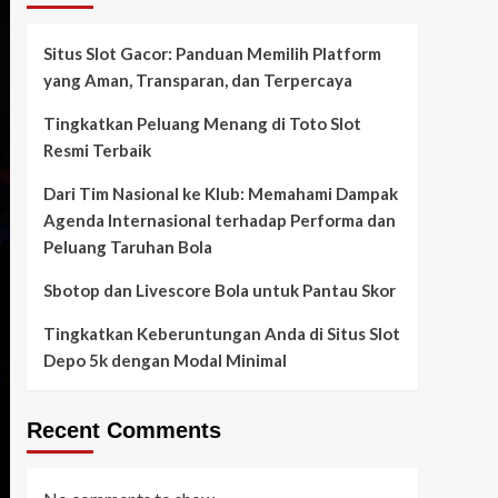
Situs Slot Gacor: Panduan Memilih Platform
yang Aman, Transparan, dan Terpercaya
Tingkatkan Peluang Menang di Toto Slot
Resmi Terbaik
Dari Tim Nasional ke Klub: Memahami Dampak
Agenda Internasional terhadap Performa dan
Peluang Taruhan Bola
Sbotop dan Livescore Bola untuk Pantau Skor
Tingkatkan Keberuntungan Anda di Situs Slot
Depo 5k dengan Modal Minimal
Recent Comments