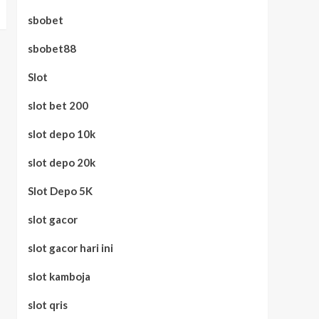
sbobet
sbobet88
Slot
slot bet 200
slot depo 10k
slot depo 20k
Slot Depo 5K
slot gacor
slot gacor hari ini
slot kamboja
slot qris