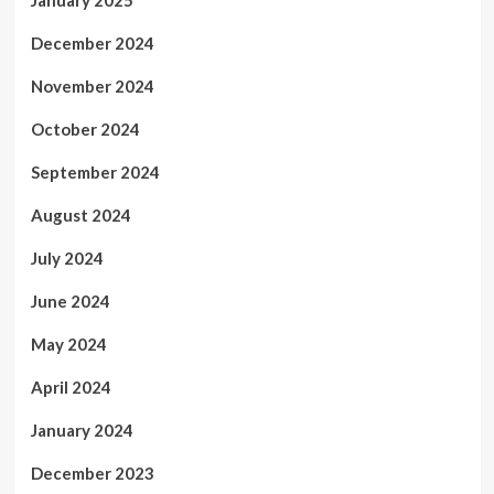
December 2024
November 2024
October 2024
September 2024
August 2024
July 2024
June 2024
May 2024
April 2024
January 2024
December 2023