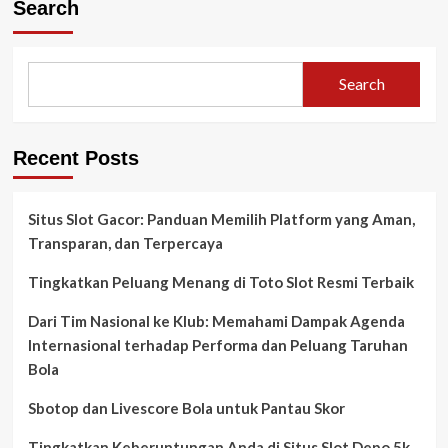
Search
Search
Recent Posts
Situs Slot Gacor: Panduan Memilih Platform yang Aman,
Transparan, dan Terpercaya
Tingkatkan Peluang Menang di Toto Slot Resmi Terbaik
Dari Tim Nasional ke Klub: Memahami Dampak Agenda
Internasional terhadap Performa dan Peluang Taruhan
Bola
Sbotop dan Livescore Bola untuk Pantau Skor
Tingkatkan Keberuntungan Anda di Situs Slot Depo 5k