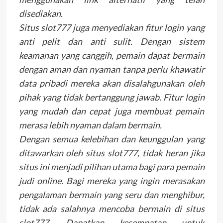
disediakan.
Situs slot777 juga menyediakan fitur login yang
anti pelit dan anti sulit. Dengan sistem
keamanan yang canggih, pemain dapat bermain
dengan aman dan nyaman tanpa perlu khawatir
data pribadi mereka akan disalahgunakan oleh
pihak yang tidak bertanggung jawab. Fitur login
yang mudah dan cepat juga membuat pemain
merasa lebih nyaman dalam bermain.
Dengan semua kelebihan dan keunggulan yang
ditawarkan oleh situs slot777, tidak heran jika
situs ini menjadi pilihan utama bagi para pemain
judi online. Bagi mereka yang ingin merasakan
pengalaman bermain yang seru dan menghibur,
tidak ada salahnya mencoba bermain di situs
slot777. Dapatkan kesempatan untuk