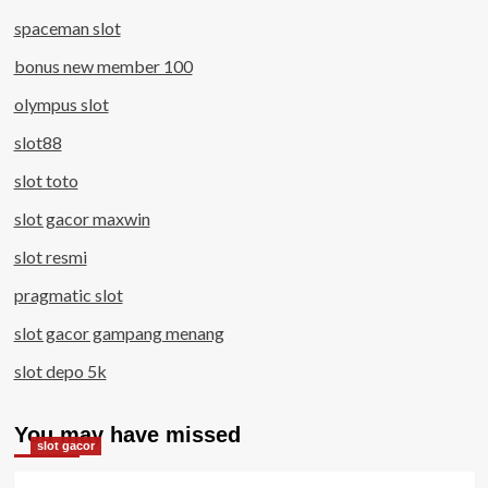
spaceman slot
bonus new member 100
olympus slot
slot88
slot toto
slot gacor maxwin
slot resmi
pragmatic slot
slot gacor gampang menang
slot depo 5k
You may have missed
slot gacor