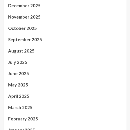
December 2025
November 2025
October 2025
September 2025
August 2025
July 2025
June 2025
May 2025
April 2025
March 2025
February 2025
January 2025