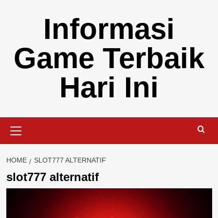
Skip
Informasi
to
content
Game Terbaik
Hari Ini
Primary
Menu
HOME
SLOT777 ALTERNATIF
slot777 alternatif