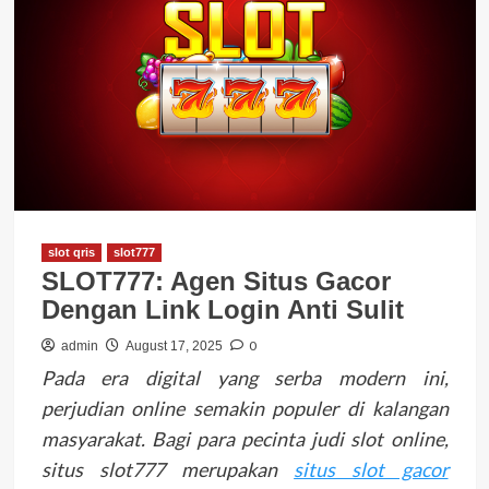
slot qris
slot777
SLOT777: Agen Situs Gacor
Dengan Link Login Anti Sulit
0
admin
August 17, 2025
Pada era digital yang serba modern ini,
perjudian online semakin populer di kalangan
masyarakat. Bagi para pecinta judi slot online,
situs slot777 merupakan
situs slot gacor