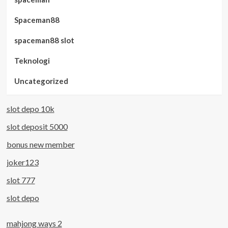
Spaceman88
spaceman88 slot
Teknologi
Uncategorized
slot depo 10k
slot deposit 5000
bonus new member
joker123
slot 777
slot depo
mahjong ways 2