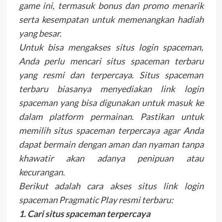
game ini, termasuk bonus dan promo menarik
serta kesempatan untuk memenangkan hadiah
yang besar.
Untuk bisa mengakses situs login spaceman,
Anda perlu mencari situs spaceman terbaru
yang resmi dan terpercaya. Situs spaceman
terbaru biasanya menyediakan link login
spaceman yang bisa digunakan untuk masuk ke
dalam platform permainan. Pastikan untuk
memilih situs spaceman terpercaya agar Anda
dapat bermain dengan aman dan nyaman tanpa
khawatir akan adanya penipuan atau
kecurangan.
Berikut adalah cara akses situs link login
spaceman Pragmatic Play resmi terbaru:
1. Cari situs spaceman terpercaya