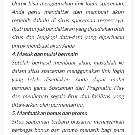
Untuk bisa menggunakan link login spaceman,
Anda perlu mendaftar dan membuat akun
terlebih dahulu di situs spaceman terpercaya.
Ikuti petunjuk pendaftaran yang disediakan oleh
situs dan lengkapi data-data yang diperlukan
untuk membuat akun Anda.
4. Masuk dan mulai bermain
Setelah berhasil membuat akun, masuklah ke
dalam situs spaceman menggunakan link login
yang telah disediakan. Anda dapat mulai
bermain game Spaceman dari Pragmatic Play
dan menikmati segala fitur dan fasilitas yang
ditawarkan oleh permainan ini.
5. Manfaatkan bonus dan promo
Situs spaceman terbaru biasanya menawarkan
berbagai bonus dan promo menarik bagi para