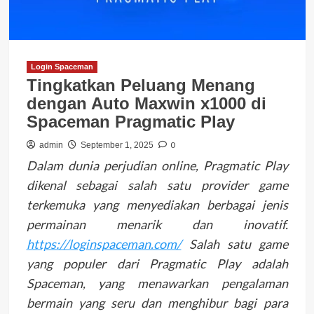
Login Spaceman
Tingkatkan Peluang Menang
dengan Auto Maxwin x1000 di
Spaceman Pragmatic Play
0
admin
September 1, 2025
Dalam dunia perjudian online, Pragmatic Play
dikenal sebagai salah satu provider game
terkemuka yang menyediakan berbagai jenis
permainan menarik dan inovatif.
https://loginspaceman.com/
Salah satu game
yang populer dari Pragmatic Play adalah
Spaceman, yang menawarkan pengalaman
bermain yang seru dan menghibur bagi para