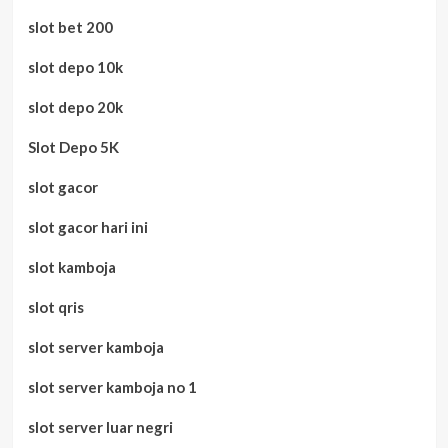
slot bet 200
slot depo 10k
slot depo 20k
Slot Depo 5K
slot gacor
slot gacor hari ini
slot kamboja
slot qris
slot server kamboja
slot server kamboja no 1
slot server luar negri