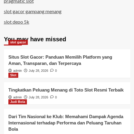
pragmatic slot
slot gacor gampang menang
slot depo 5k
You may have missed
slot gacor
Situs Slot Gacor: Panduan Memilih Platform yang
Aman, Transparan, dan Terpercaya
admin
July 28, 2026
0
Slot
Tingkatkan Peluang Menang di Toto Slot Resmi Terbaik
admin
July 28, 2026
0
Judi Bola
Dari Tim Nasional ke Klub: Memahami Dampak Agenda
Internasional terhadap Performa dan Peluang Taruhan
Bola