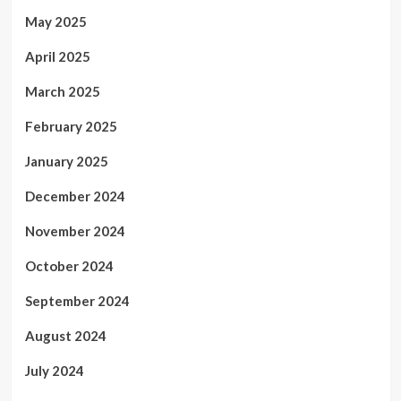
May 2025
April 2025
March 2025
February 2025
January 2025
December 2024
November 2024
October 2024
September 2024
August 2024
July 2024