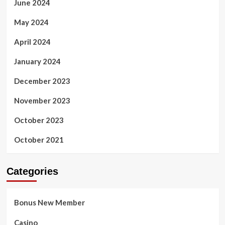
June 2024
May 2024
April 2024
January 2024
December 2023
November 2023
October 2023
October 2021
Categories
Bonus New Member
Casino