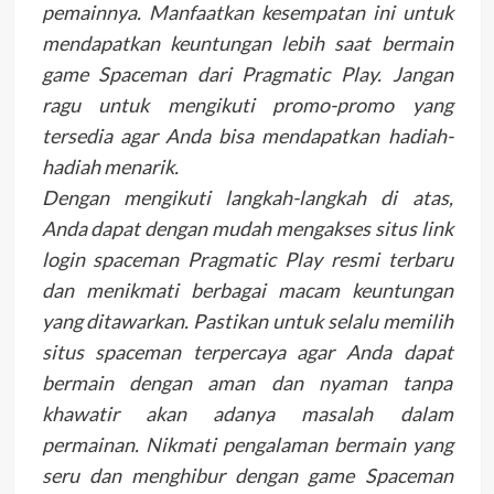
pemainnya. Manfaatkan kesempatan ini untuk
mendapatkan keuntungan lebih saat bermain
game Spaceman dari Pragmatic Play. Jangan
ragu untuk mengikuti promo-promo yang
tersedia agar Anda bisa mendapatkan hadiah-
hadiah menarik.
Dengan mengikuti langkah-langkah di atas,
Anda dapat dengan mudah mengakses situs link
login spaceman Pragmatic Play resmi terbaru
dan menikmati berbagai macam keuntungan
yang ditawarkan. Pastikan untuk selalu memilih
situs spaceman terpercaya agar Anda dapat
bermain dengan aman dan nyaman tanpa
khawatir akan adanya masalah dalam
permainan. Nikmati pengalaman bermain yang
seru dan menghibur dengan game Spaceman