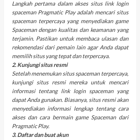
Langkah pertama dalam akses situs link login
spaceman Pragmatic Play adalah mencari situs
spaceman terpercaya yang menyediakan game
Spaceman dengan kualitas dan keamanan yang
terjamin. Pastikan untuk membaca ulasan dan
rekomendasi dari pemain lain agar Anda dapat
memilih situs yang tepat dan terpercaya.
2. Kunjungi situs resmi
Setelah menemukan situs spaceman terpercaya,
kunjungi situs resmi mereka untuk mencari
informasi tentang link login spaceman yang
dapat Anda gunakan. Biasanya, situs resmi akan
menyediakan informasi lengkap tentang cara
akses dan cara bermain game Spaceman dari
Pragmatic Play.
3. Daftar dan buat akun