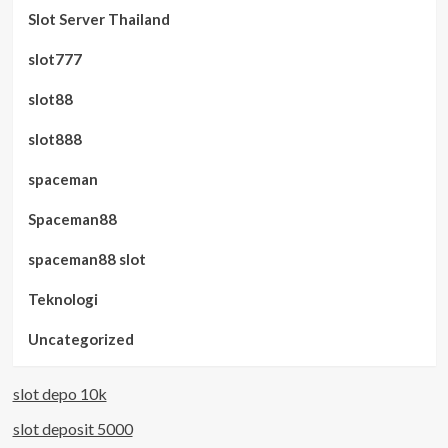
Slot Server Thailand
slot777
slot88
slot888
spaceman
Spaceman88
spaceman88 slot
Teknologi
Uncategorized
slot depo 10k
slot deposit 5000