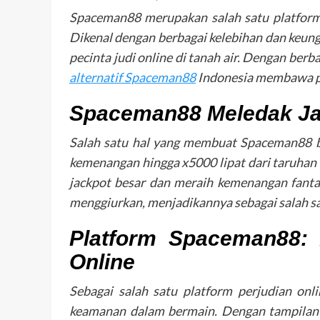
Spaceman88 merupakan salah satu platform p
Dikenal dengan berbagai kelebihan dan keun
pecinta judi online di tanah air. Dengan be
alternatif Spaceman88
Indonesia membawa pe
Spaceman88 Meledak Ja
Salah satu hal yang membuat Spaceman88 b
kemenangan hingga x5000 lipat dari taruha
jackpot besar dan meraih kemenangan fant
menggiurkan, menjadikannya sebagai salah satu
Platform Spaceman88: A
Online
Sebagai salah satu platform perjudian o
keamanan dalam bermain. Dengan tampilan 