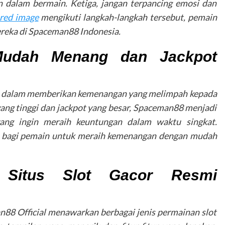
in dalam bermain. Ketiga, jangan terpancing emosi dan
ured image
mengikuti langkah-langkah tersebut, pemain
reka di Spaceman88 Indonesia.
Mudah Menang dan Jackpot
a dalam memberikan kemenangan yang melimpah kepada
ng tinggi dan jackpot yang besar, Spaceman88 menjadi
yang ingin meraih keuntungan dalam waktu singkat.
bagi pemain untuk meraih kemenangan dengan mudah
: Situs Slot Gacor Resmi
n88 Official menawarkan berbagai jenis permainan slot