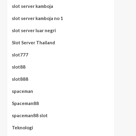
slot server kamboja
slot server kamboja no 1
slot server luar negri
Slot Server Thailand
slot777
slot88
slot888
spaceman
Spaceman88
spaceman88 slot
Teknologi