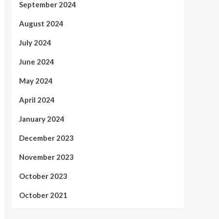
September 2024
August 2024
July 2024
June 2024
May 2024
April 2024
January 2024
December 2023
November 2023
October 2023
October 2021