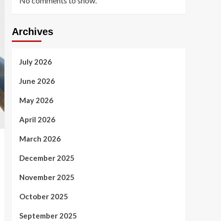
No comments to show.
Archives
July 2026
June 2026
May 2026
April 2026
March 2026
December 2025
November 2025
October 2025
September 2025