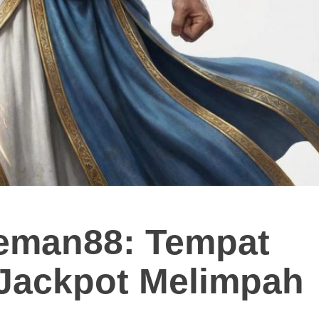
ceman88: Tempat
 Jackpot Melimpah