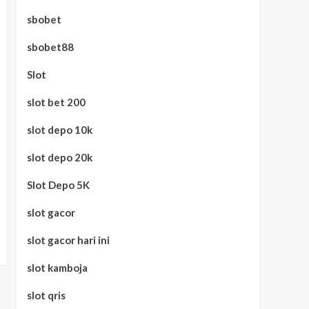
sbobet
sbobet88
Slot
slot bet 200
slot depo 10k
slot depo 20k
Slot Depo 5K
slot gacor
slot gacor hari ini
slot kamboja
slot qris