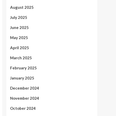
August 2025
July 2025
June 2025
May 2025
April 2025
March 2025
February 2025
January 2025
December 2024
November 2024
October 2024