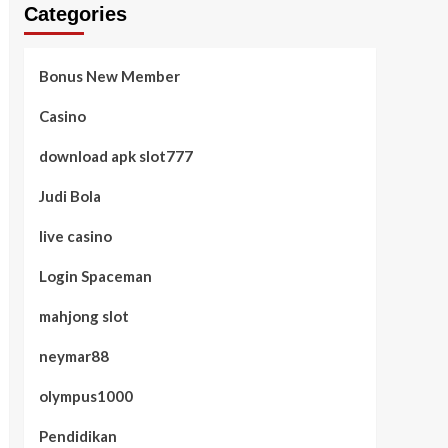
Categories
Bonus New Member
Casino
download apk slot777
Judi Bola
live casino
Login Spaceman
mahjong slot
neymar88
olympus1000
Pendidikan