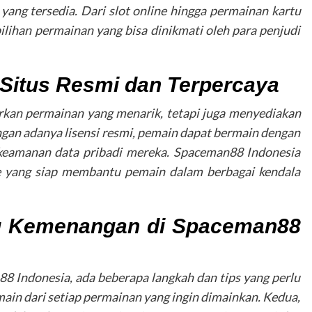
ang tersedia. Dari slot online hingga permainan kartu
lihan permainan yang bisa dinikmati oleh para penjudi
Situs Resmi dan Terpercaya
kan permainan yang menarik, tetapi juga menyediakan
ngan adanya lisensi resmi, pemain dapat bermain dengan
keamanan data pribadi mereka. Spaceman88 Indonesia
e yang siap membantu pemain dalam berbagai kendala
u Kemenangan di Spaceman88
 Indonesia, ada beberapa langkah dan tips yang perlu
main dari setiap permainan yang ingin dimainkan. Kedua,