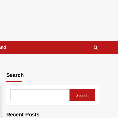
and
Search
Search
Recent Posts