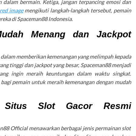
in dalam bermain. Ketiga, jangan terpancing emosi dan
ured image
mengikuti langkah-langkah tersebut, pemain
reka di Spaceman88 Indonesia.
Mudah Menang dan Jackpot
a dalam memberikan kemenangan yang melimpah kepada
ng tinggi dan jackpot yang besar, Spaceman88 menjadi
yang ingin meraih keuntungan dalam waktu singkat.
bagi pemain untuk meraih kemenangan dengan mudah
: Situs Slot Gacor Resmi
n88 Official menawarkan berbagai jenis permainan slot