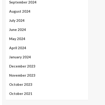
September 2024
August 2024
July 2024
June 2024
May 2024
April 2024
January 2024
December 2023
November 2023
October 2023
October 2021