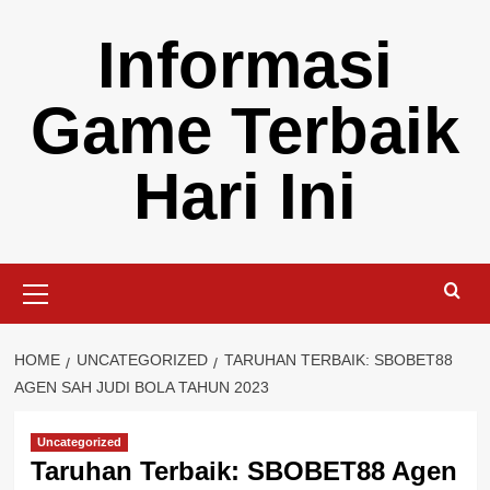
Skip
Informasi
to
content
Game Terbaik
Hari Ini
Primary
Menu
HOME
UNCATEGORIZED
TARUHAN TERBAIK: SBOBET88
AGEN SAH JUDI BOLA TAHUN 2023
Uncategorized
Taruhan Terbaik: SBOBET88 Agen