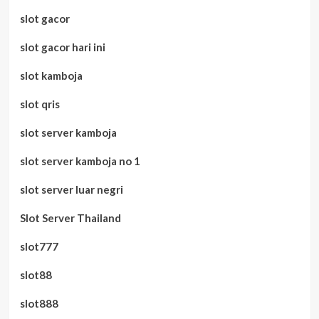
slot gacor
slot gacor hari ini
slot kamboja
slot qris
slot server kamboja
slot server kamboja no 1
slot server luar negri
Slot Server Thailand
slot777
slot88
slot888