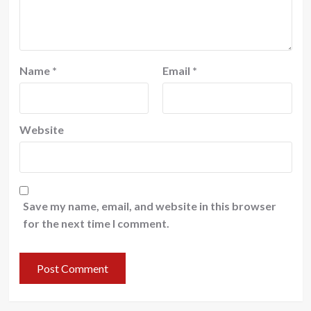
Name
*
Email
*
Website
Save my name, email, and website in this browser
for the next time I comment.