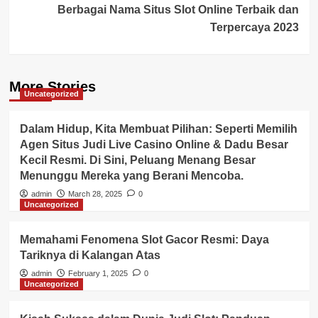
Berbagai Nama Situs Slot Online Terbaik dan
Terpercaya 2023
More Stories
Uncategorized
Dalam Hidup, Kita Membuat Pilihan: Seperti Memilih
Agen Situs Judi Live Casino Online & Dadu Besar
Kecil Resmi. Di Sini, Peluang Menang Besar
Menunggu Mereka yang Berani Mencoba.
admin
March 28, 2025
0
Uncategorized
Memahami Fenomena Slot Gacor Resmi: Daya
Tariknya di Kalangan Atas
admin
February 1, 2025
0
Uncategorized