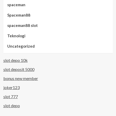
spaceman
Spaceman88
spaceman88 slot
Teknologi
Uncategorized
slot depo 10k
slot deposit 5000
bonus new member
joker123
slot 777
slot depo