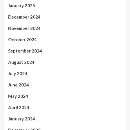
January 2025
December 2024
November 2024
October 2024
September 2024
August 2024
July 2024
June 2024
May 2024
April 2024
January 2024