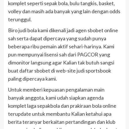
komplet seperti sepak bola, bulu tangkis, basket,
volley dan masih ada banyak yang lain dengan odds
terunggul.
Biro judi bola kami dikenali jadi agen sbobet online
sah serta dapat dipercaya yang sudah punya
beberapa ribu pemain aktif sehari-harinya. Kami
pun mempunyai lisensi sah dari PAGCOR yang
dimonitor langsung agar Kalian tak butuh sangsi
buat daftar sbobet di web-site judi sportsbook
paling dipercaya kami.
Untuk memberi kepuasan pengalaman main
banyak anggota, kami udah siapkan agenda
komplet laga sepakbola dan prakiraan bola online
terupdate untuk membantu Kalian ketahui apa
berita teranyar berkaitan pertandingan dan klub