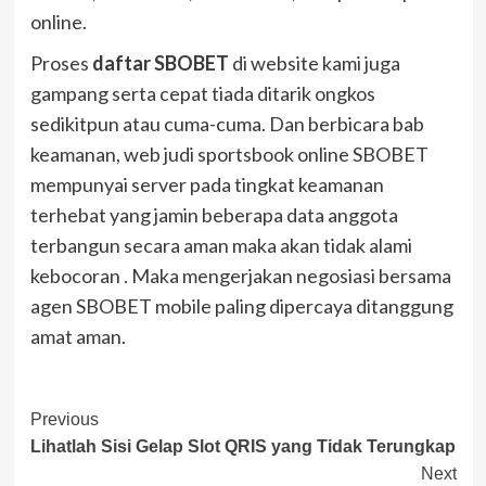
online.
Proses
daftar SBOBET
di website kami juga
gampang serta cepat tiada ditarik ongkos
sedikitpun atau cuma-cuma. Dan berbicara bab
keamanan, web judi sportsbook online SBOBET
mempunyai server pada tingkat keamanan
terhebat yang jamin beberapa data anggota
terbangun secara aman maka akan tidak alami
kebocoran . Maka mengerjakan negosiasi bersama
agen SBOBET mobile paling dipercaya ditanggung
amat aman.
Post
Previous
Lihatlah Sisi Gelap Slot QRIS yang Tidak Terungkap
Navigation
Next