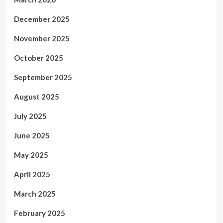
December 2025
November 2025
October 2025
September 2025
August 2025
July 2025
June 2025
May 2025
April 2025
March 2025
February 2025