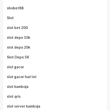
sbobet88
Slot
slot bet 200
slot depo 10k
slot depo 20k
Slot Depo 5K
slot gacor
slot gacor hari ini
slot kamboja
slot qris
slot server kamboja