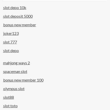
slot depo 10k
slot deposit 5000
bonus new member
joker123
slot 777
slot depo
mahjong ways 2
spaceman slot
bonus new member 100
olympus slot
slot88
slot toto