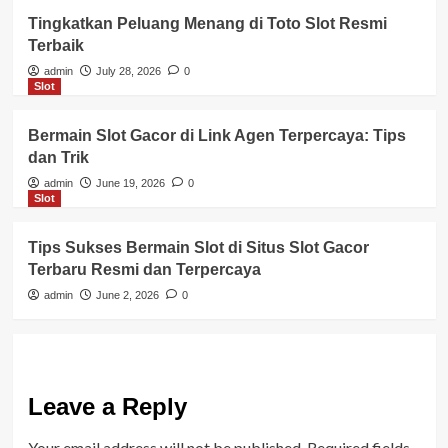
Tingkatkan Peluang Menang di Toto Slot Resmi
Terbaik
admin
July 28, 2026
0
Slot
Bermain Slot Gacor di Link Agen Terpercaya: Tips
dan Trik
admin
June 19, 2026
0
Slot
Tips Sukses Bermain Slot di Situs Slot Gacor
Terbaru Resmi dan Terpercaya
admin
June 2, 2026
0
Leave a Reply
Your email address will not be published.
Required fields