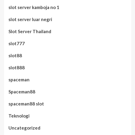
slot server kamboja no 1
slot server luar negri
Slot Server Thailand
slot777
slot88
slot888
spaceman
Spaceman88
spaceman88 slot
Teknologi
Uncategorized