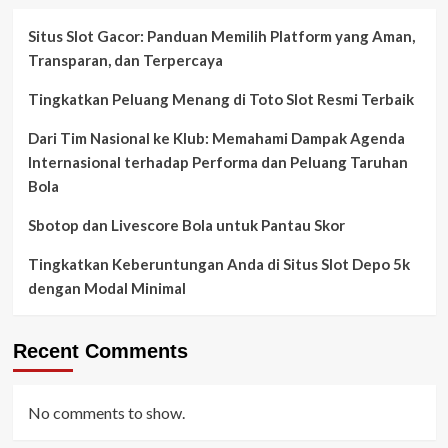
Situs Slot Gacor: Panduan Memilih Platform yang Aman,
Transparan, dan Terpercaya
Tingkatkan Peluang Menang di Toto Slot Resmi Terbaik
Dari Tim Nasional ke Klub: Memahami Dampak Agenda
Internasional terhadap Performa dan Peluang Taruhan
Bola
Sbotop dan Livescore Bola untuk Pantau Skor
Tingkatkan Keberuntungan Anda di Situs Slot Depo 5k
dengan Modal Minimal
Recent Comments
No comments to show.