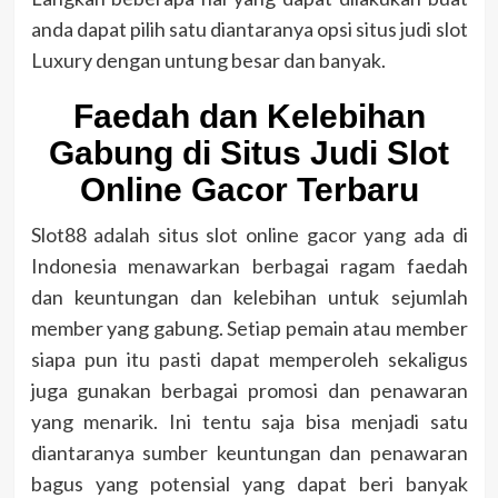
anda dapat pilih satu diantaranya opsi situs judi slot
Luxury dengan untung besar dan banyak.
Faedah dan Kelebihan
Gabung di Situs Judi Slot
Online Gacor Terbaru
Slot88 adalah situs slot online gacor yang ada di
Indonesia menawarkan berbagai ragam faedah
dan keuntungan dan kelebihan untuk sejumlah
member yang gabung. Setiap pemain atau member
siapa pun itu pasti dapat memperoleh sekaligus
juga gunakan berbagai promosi dan penawaran
yang menarik. Ini tentu saja bisa menjadi satu
diantaranya sumber keuntungan dan penawaran
bagus yang potensial yang dapat beri banyak