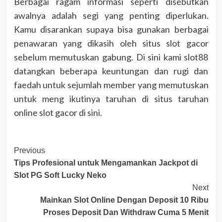
Berbagai ragam informasi seperti disebutkan
awalnya adalah segi yang penting diperlukan.
Kamu disarankan supaya bisa gunakan berbagai
penawaran yang dikasih oleh situs slot gacor
sebelum memutuskan gabung. Di sini kami slot88
datangkan beberapa keuntungan dan rugi dan
faedah untuk sejumlah member yang memutuskan
untuk meng ikutinya taruhan di situs taruhan
online slot gacor di sini.
Post
Previous
Tips Profesional untuk Mengamankan Jackpot di
Navigation
Slot PG Soft Lucky Neko
Next
Mainkan Slot Online Dengan Deposit 10 Ribu
Proses Deposit Dan Withdraw Cuma 5 Menit