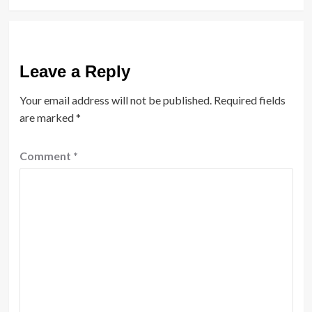
Leave a Reply
Your email address will not be published.
Required fields
are marked
*
Comment
*