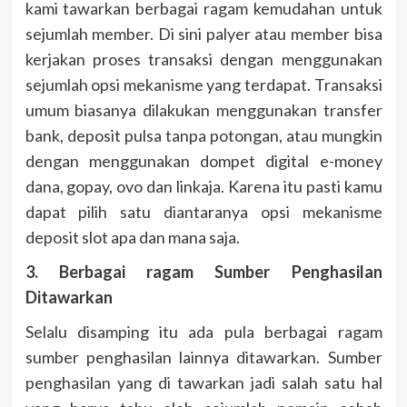
kami tawarkan berbagai ragam kemudahan untuk
sejumlah member. Di sini palyer atau member bisa
kerjakan proses transaksi dengan menggunakan
sejumlah opsi mekanisme yang terdapat. Transaksi
umum biasanya dilakukan menggunakan transfer
bank, deposit pulsa tanpa potongan, atau mungkin
dengan menggunakan dompet digital e-money
dana, gopay, ovo dan linkaja. Karena itu pasti kamu
dapat pilih satu diantaranya opsi mekanisme
deposit slot apa dan mana saja.
3. Berbagai ragam Sumber Penghasilan
Ditawarkan
Selalu disamping itu ada pula berbagai ragam
sumber penghasilan lainnya ditawarkan. Sumber
penghasilan yang di tawarkan jadi salah satu hal