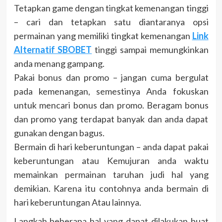
Tetapkan game dengan tingkat kemenangan tinggi
– cari dan tetapkan satu diantaranya opsi
permainan yang memiliki tingkat kemenangan
Link
Alternatif SBOBET
tinggi sampai memungkinkan
anda menang gampang.
Pakai bonus dan promo – jangan cuma bergulat
pada kemenangan, semestinya Anda fokuskan
untuk mencari bonus dan promo. Beragam bonus
dan promo yang terdapat banyak dan anda dapat
gunakan dengan bagus.
Bermain di hari keberuntungan – anda dapat pakai
keberuntungan atau Kemujuran anda waktu
memainkan permainan taruhan judi hal yang
demikian. Karena itu contohnya anda bermain di
hari keberuntungan Atau lainnya.
Langkah beberapa hal yang dapat dilakukan buat