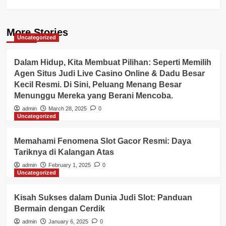
More Stories
Uncategorized
Dalam Hidup, Kita Membuat Pilihan: Seperti Memilih
Agen Situs Judi Live Casino Online & Dadu Besar
Kecil Resmi. Di Sini, Peluang Menang Besar
Menunggu Mereka yang Berani Mencoba.
admin
March 28, 2025
0
Uncategorized
Memahami Fenomena Slot Gacor Resmi: Daya
Tariknya di Kalangan Atas
admin
February 1, 2025
0
Uncategorized
Kisah Sukses dalam Dunia Judi Slot: Panduan
Bermain dengan Cerdik
admin
January 6, 2025
0