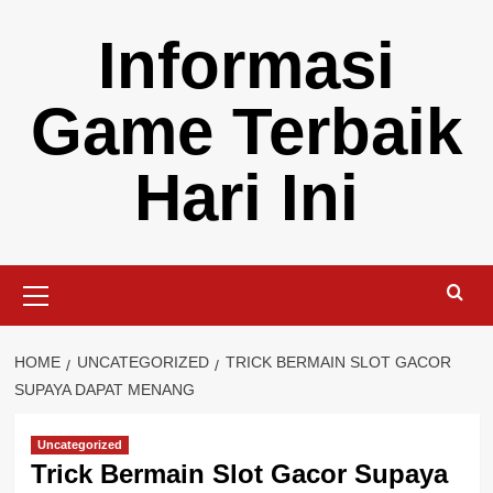
Skip
Informasi
to
content
Game Terbaik
Hari Ini
Primary
Menu
HOME
UNCATEGORIZED
TRICK BERMAIN SLOT GACOR
SUPAYA DAPAT MENANG
Uncategorized
Trick Bermain Slot Gacor Supaya