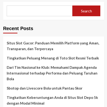
Search
Recent Posts
Situs Slot Gacor: Panduan Memilih Platform yang Aman,
Transparan, dan Terpercaya
Tingkatkan Peluang Menang di Toto Slot Resmi Terbaik
Dari Tim Nasional ke Klub: Memahami Dampak Agenda
Internasional terhadap Performa dan Peluang Taruhan
Bola
Sbotop dan Livescore Bola untuk Pantau Skor
Tingkatkan Keberuntungan Anda di Situs Slot Depo 5k
dengan Modal Minimal