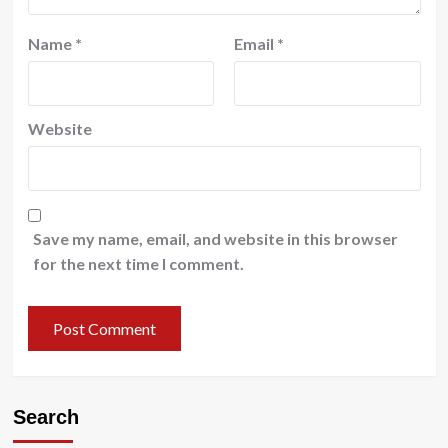
Name
*
Email
*
Website
Save my name, email, and website in this browser
for the next time I comment.
Search