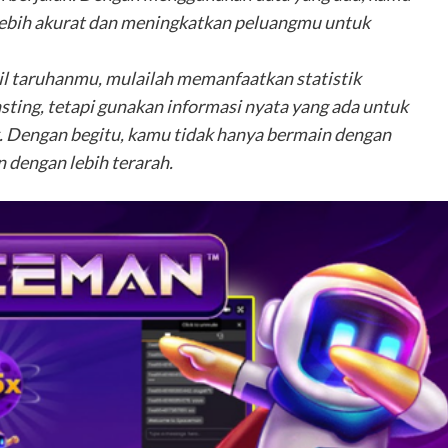
 lebih akurat dan meningkatkan peluangmu untuk
sil taruhanmu, mulailah memanfaatkan statistik
ting, tetapi gunakan informasi nyata yang ada untuk
. Dengan begitu, kamu tidak hanya bermain dengan
n dengan lebih terarah.