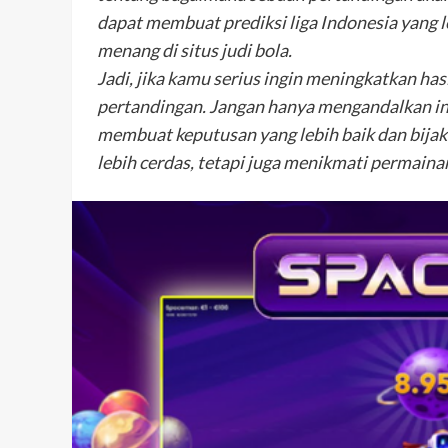
dapat membuat prediksi liga Indonesia yang
menang di situs
judi bola
.
Jadi, jika kamu serius ingin meningkatkan ha
pertandingan. Jangan hanya mengandalkan ins
membuat keputusan yang lebih baik dan bijak
lebih cerdas, tetapi juga menikmati permaina