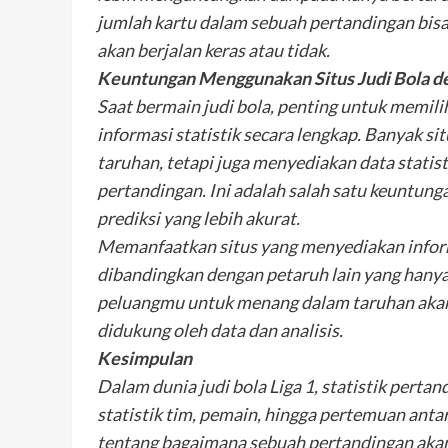
jumlah kartu dalam sebuah pertandingan bi
akan berjalan keras atau tidak.
Keuntungan Menggunakan Situs Judi Bola de
Saat bermain
judi bola
, penting untuk memili
informasi statistik secara lengkap. Banyak s
taruhan, tetapi juga menyediakan data statist
pertandingan. Ini adalah salah satu keuntu
prediksi yang lebih akurat.
Memanfaatkan situs yang menyediakan infor
dibandingkan dengan petaruh lain yang hanya
peluangmu untuk menang dalam taruhan aka
didukung oleh data dan analisis.
Kesimpulan
Dalam dunia
judi bola Liga 1
, statistik pert
statistik tim, pemain, hingga pertemuan ant
tentang bagaimana sebuah pertandingan aka