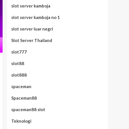
slot server kamboja
slot server kamboja no 1
slot server luar negri
Slot Server Thailand
slot777
slot88
slot888
spaceman
Spaceman88
spaceman88 slot
Teknologi