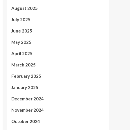
August 2025
July 2025
June 2025
May 2025
April 2025
March 2025
February 2025
January 2025
December 2024
November 2024
October 2024