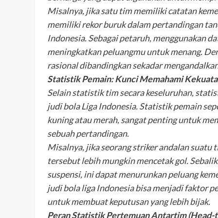
Misalnya, jika satu tim memiliki catatan ke
memiliki rekor buruk dalam pertandingan tand
Indonesia. Sebagai petaruh, menggunakan da
meningkatkan peluangmu untuk menang. Denga
rasional dibandingkan sekadar mengandalkan
Statistik Pemain: Kunci Memahami Kekuata
Selain statistik tim secara keseluruhan, stat
judi bola Liga Indonesia
. Statistik pemain sep
kuning atau merah, sangat penting untuk m
sebuah pertandingan.
Misalnya, jika seorang striker andalan suatu
tersebut lebih mungkin mencetak gol. Sebalik
suspensi, ini dapat menurunkan peluang keme
judi bola liga Indonesia
bisa menjadi faktor 
untuk membuat keputusan yang lebih bijak.
Peran Statistik Pertemuan Antartim (Head-