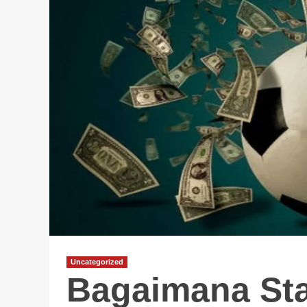
Uncategorized
Bagaimana Sta