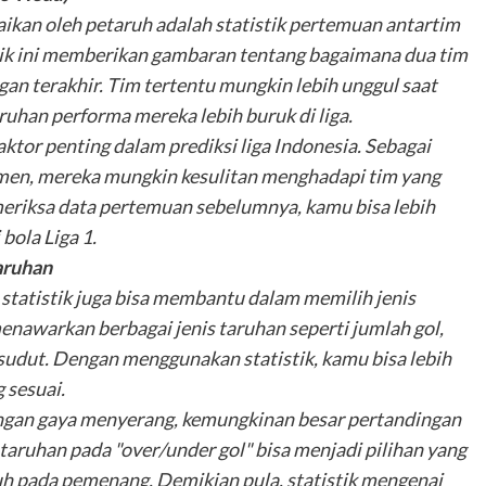
abaikan oleh petaruh adalah statistik pertemuan antartim
stik ini memberikan gambaran tentang bagaimana dua tim
an terakhir. Tim tertentu mungkin lebih unggul saat
uhan performa mereka lebih buruk di liga.
aktor penting dalam prediksi liga Indonesia. Sebagai
emen, mereka mungkin kesulitan menghadapi tim yang
eriksa data pertemuan sebelumnya, kamu bisa lebih
 bola Liga 1
.
Taruhan
tatistik juga bisa membantu dalam memilih jenis
nawarkan berbagai jenis taruhan seperti jumlah gol,
sudut. Dengan menggunakan statistik, kamu bisa lebih
 sesuai.
engan gaya menyerang, kemungkinan besar pertandingan
 taruhan pada "over/under gol" bisa menjadi pilihan yang
h pada pemenang. Demikian pula, statistik mengenai