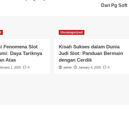
Dari Pg Soft
d
Uncategorized
 Fenomena Slot
Kisah Sukses dalam Dunia
mi: Daya Tariknya
Judi Slot: Panduan Bermain
an Atas
dengan Cerdik
bruary 1, 2025
0
admin
January 6, 2025
0