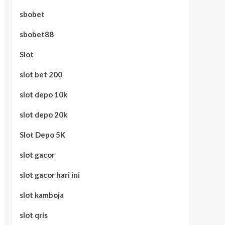
sbobet
sbobet88
Slot
slot bet 200
slot depo 10k
slot depo 20k
Slot Depo 5K
slot gacor
slot gacor hari ini
slot kamboja
slot qris