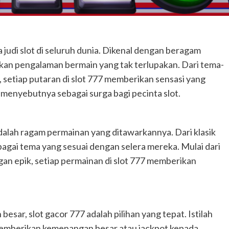
 judi slot di seluruh dunia. Dikenal dengan beragam
kan pengalaman bermain yang tak terlupakan. Dari tema-
 setiap putaran di slot 777 memberikan sensasi yang
 menyebutnya sebagai surga bagi pecinta slot.
 adalah ragam permainan yang ditawarkannya. Dari klasik
agai tema yang sesuai dengan selera mereka. Mulai dari
gan epik, setiap permainan di slot 777 memberikan
sar, slot gacor 777 adalah pilihan yang tepat. Istilah
 memberikan kemenangan besar atau jackpot kepada