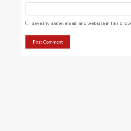
Save my name, email, and website in this brow