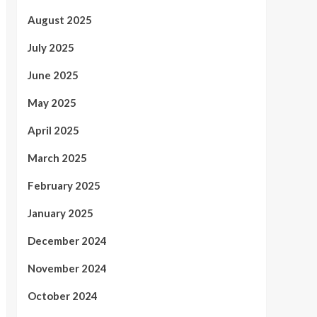
August 2025
July 2025
June 2025
May 2025
April 2025
March 2025
February 2025
January 2025
December 2024
November 2024
October 2024