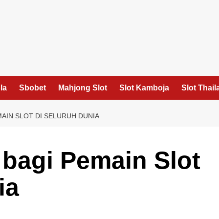
la
Sbobet
Mahjong Slot
Slot Kamboja
Slot Thail
MAIN SLOT DI SELURUH DUNIA
 bagi Pemain Slot
ia