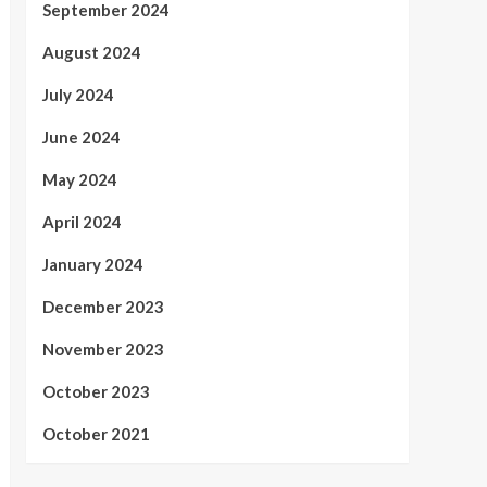
September 2024
August 2024
July 2024
June 2024
May 2024
April 2024
January 2024
December 2023
November 2023
October 2023
October 2021