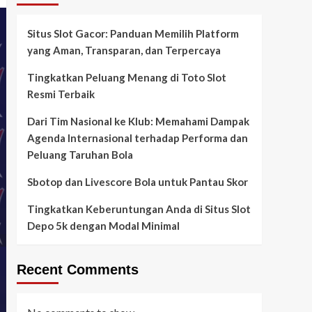
Situs Slot Gacor: Panduan Memilih Platform
yang Aman, Transparan, dan Terpercaya
Tingkatkan Peluang Menang di Toto Slot
Resmi Terbaik
Dari Tim Nasional ke Klub: Memahami Dampak
Agenda Internasional terhadap Performa dan
Peluang Taruhan Bola
Sbotop dan Livescore Bola untuk Pantau Skor
Tingkatkan Keberuntungan Anda di Situs Slot
Depo 5k dengan Modal Minimal
Recent Comments