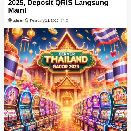
2025, Deposit QRIS Langsung
Main!
admin
February 21, 2025
0