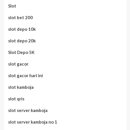
Slot
slot bet 200
slot depo 10k
slot depo 20k
Slot Depo 5K
slot gacor
slot gacor hari ini
slot kamboja
slot qris
slot server kamboja
slot server kamboja no 1