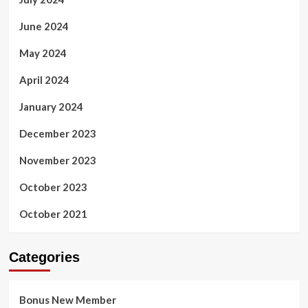
June 2024
May 2024
April 2024
January 2024
December 2023
November 2023
October 2023
October 2021
Categories
Bonus New Member