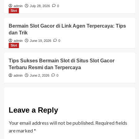
admin
July 28, 2026
0
Slot
Bermain Slot Gacor di Link Agen Terpercaya: Tips
dan Trik
admin
June 19, 2026
0
Slot
Tips Sukses Bermain Slot di Situs Slot Gacor
Terbaru Resmi dan Terpercaya
admin
June 2, 2026
0
Leave a Reply
Your email address will not be published.
Required fields
are marked
*