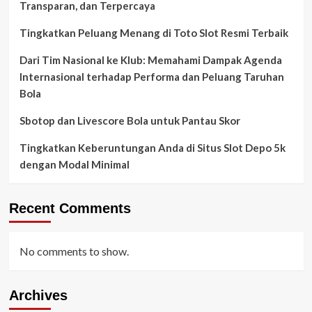
Transparan, dan Terpercaya
Tingkatkan Peluang Menang di Toto Slot Resmi Terbaik
Dari Tim Nasional ke Klub: Memahami Dampak Agenda
Internasional terhadap Performa dan Peluang Taruhan
Bola
Sbotop dan Livescore Bola untuk Pantau Skor
Tingkatkan Keberuntungan Anda di Situs Slot Depo 5k
dengan Modal Minimal
Recent Comments
No comments to show.
Archives