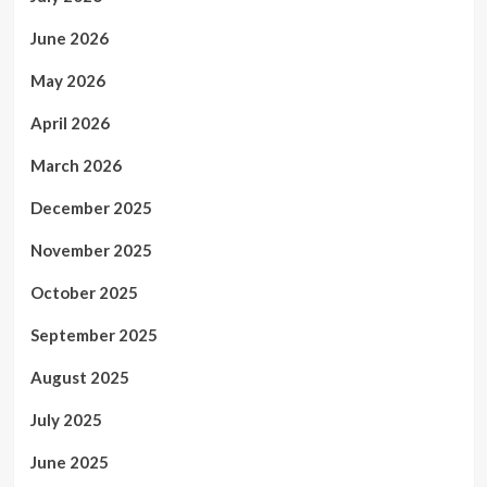
June 2026
May 2026
April 2026
March 2026
December 2025
November 2025
October 2025
September 2025
August 2025
July 2025
June 2025