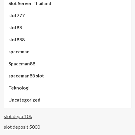
Slot Server Thailand
slot777
slot88
slot888
spaceman
Spaceman88
spaceman88 slot
Teknologi
Uncategorized
slot depo 10k
slot deposit 5000