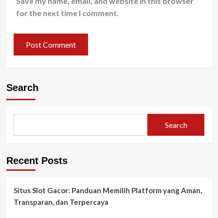
Save my name, email, and website in this browser
for the next time I comment.
Search
Search
Recent Posts
Situs Slot Gacor: Panduan Memilih Platform yang Aman,
Transparan, dan Terpercaya