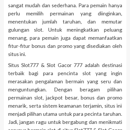
sangat mudah dan sederhana. Para pemain hanya
perlu memilih permainan yang diinginkan,
menentukan jumlah taruhan, dan memutar
gulungan slot. Untuk meningkatkan peluang
menang, para pemain juga dapat memanfaatkan
fitur-fitur bonus dan promo yang disediakan oleh
situs ini.
Situs Slot777 & Slot Gacor 777 adalah destinasi
terbaik bagi para pencinta slot yang ingin
merasakan pengalaman bermain yang seru dan
menguntungkan. Dengan beragam pilihan
permainan slot, jackpot besar, bonus dan promo
menarik, serta sistem keamanan terjamin, situs ini
menjadi pilihan utama untuk para pecinta taruhan.
Jadi, jangan ragu untuk bergabung dan menikmati