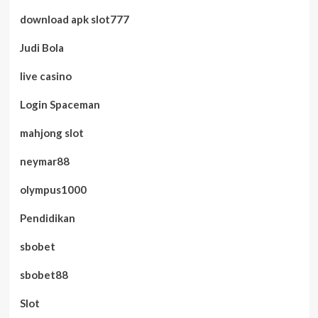
download apk slot777
Judi Bola
live casino
Login Spaceman
mahjong slot
neymar88
olympus1000
Pendidikan
sbobet
sbobet88
Slot