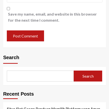
Save my name, email, and website in this browser
for the next time I comment.
Search
Search
Recent Posts
Situs Slot Gacor: Panduan Memilih Platform yang Aman,