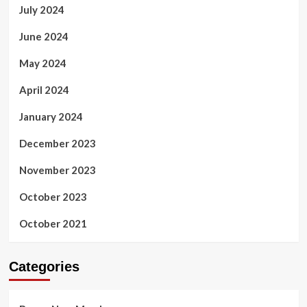
July 2024
June 2024
May 2024
April 2024
January 2024
December 2023
November 2023
October 2023
October 2021
Categories