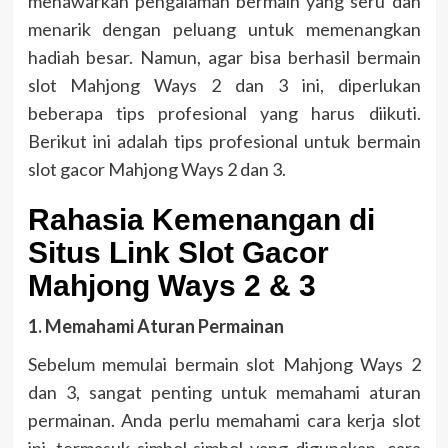
menawarkan pengalaman bermain yang seru dan
menarik dengan peluang untuk memenangkan
hadiah besar. Namun, agar bisa berhasil bermain
slot Mahjong Ways 2 dan 3 ini, diperlukan
beberapa tips profesional yang harus diikuti.
Berikut ini adalah tips profesional untuk bermain
slot gacor Mahjong Ways 2 dan 3.
Rahasia Kemenangan di
Situs Link Slot Gacor
Mahjong Ways 2 & 3
1. Memahami Aturan Permainan
Sebelum memulai bermain slot Mahjong Ways 2
dan 3, sangat penting untuk memahami aturan
permainan. Anda perlu memahami cara kerja slot