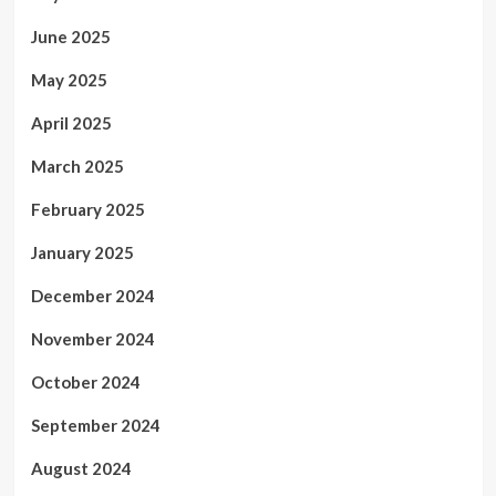
June 2025
May 2025
April 2025
March 2025
February 2025
January 2025
December 2024
November 2024
October 2024
September 2024
August 2024