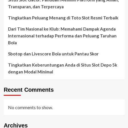
Transparan, dan Terpercaya
Tingkatkan Peluang Menang di Toto Slot Resmi Terbaik
Dari Tim Nasional ke Klub: Memahami Dampak Agenda
Internasional terhadap Performa dan Peluang Taruhan
Bola
Sbotop dan Livescore Bola untuk Pantau Skor
Tingkatkan Keberuntungan Anda di Situs Slot Depo 5k
dengan Modal Minimal
Recent Comments
No comments to show.
Archives