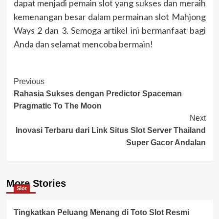
dapat menjadi pemain slot yang sukses dan meraih
kemenangan besar dalam permainan slot Mahjong
Ways 2 dan 3. Semoga artikel ini bermanfaat bagi
Anda dan selamat mencoba bermain!
Post
Previous
Rahasia Sukses dengan Predictor Spaceman
Navigation
Pragmatic To The Moon
Next
Inovasi Terbaru dari Link Situs Slot Server Thailand
Super Gacor Andalan
More Stories
Slot
Tingkatkan Peluang Menang di Toto Slot Resmi