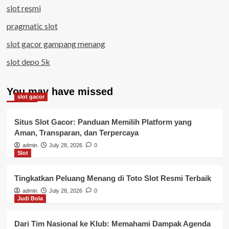
slot resmi
pragmatic slot
slot gacor gampang menang
slot depo 5k
You may have missed
slot gacor
Situs Slot Gacor: Panduan Memilih Platform yang
Aman, Transparan, dan Terpercaya
admin
July 28, 2026
0
Slot
Tingkatkan Peluang Menang di Toto Slot Resmi Terbaik
admin
July 28, 2026
0
Judi Bola
Dari Tim Nasional ke Klub: Memahami Dampak Agenda