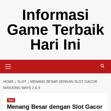
Skip
Informasi
to
content
Game Terbaik
Hari Ini
Primary
Menu
HOME
SLOT
MENANG BESAR DENGAN SLOT GACOR
MAHJONG WAYS 2 & 3
Slot
Menang Besar dengan Slot Gacor