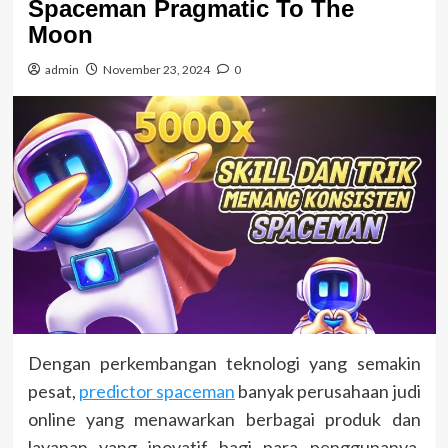
Spaceman Pragmatic To The
Moon
admin
November 23, 2024
0
Dengan perkembangan teknologi yang semakin
pesat,
predictor spaceman
banyak perusahaan judi
online yang menawarkan berbagai produk dan
layanan yang inovatif bagi para penggunanya.