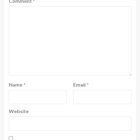
Comment
*
Name
*
Email
*
Website