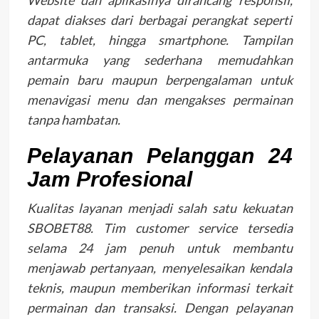
dapat diakses dari berbagai perangkat seperti
PC, tablet, hingga smartphone. Tampilan
antarmuka yang sederhana memudahkan
pemain baru maupun berpengalaman untuk
menavigasi menu dan mengakses permainan
tanpa hambatan.
Pelayanan Pelanggan 24
Jam Profesional
Kualitas layanan menjadi salah satu kekuatan
SBOBET88. Tim customer service tersedia
selama 24 jam penuh untuk membantu
menjawab pertanyaan, menyelesaikan kendala
teknis, maupun memberikan informasi terkait
permainan dan transaksi. Dengan pelayanan