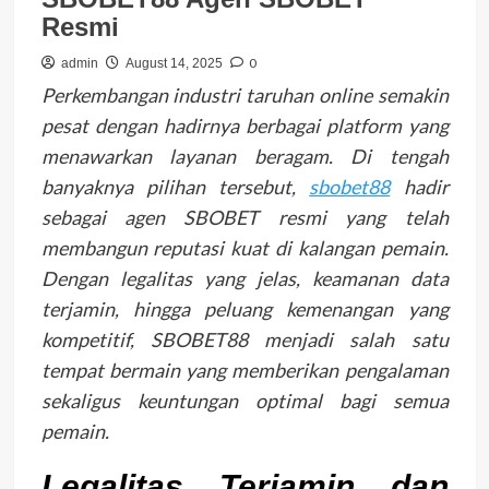
Resmi
0
admin
August 14, 2025
Perkembangan industri taruhan online semakin
pesat dengan hadirnya berbagai platform yang
menawarkan layanan beragam. Di tengah
banyaknya pilihan tersebut,
sbobet88
hadir
sebagai agen SBOBET resmi yang telah
membangun reputasi kuat di kalangan pemain.
Dengan legalitas yang jelas, keamanan data
terjamin, hingga peluang kemenangan yang
kompetitif, SBOBET88 menjadi salah satu
tempat bermain yang memberikan pengalaman
sekaligus keuntungan optimal bagi semua
pemain.
Legalitas Terjamin dan