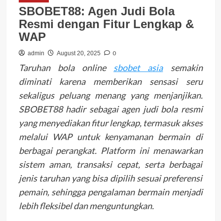
SBOBET88: Agen Judi Bola
Resmi dengan Fitur Lengkap &
WAP
0
admin
August 20, 2025
Taruhan bola online
sbobet asia
semakin
diminati karena memberikan sensasi seru
sekaligus peluang menang yang menjanjikan.
SBOBET88 hadir sebagai agen judi bola resmi
yang menyediakan fitur lengkap, termasuk akses
melalui WAP untuk kenyamanan bermain di
berbagai perangkat. Platform ini menawarkan
sistem aman, transaksi cepat, serta berbagai
jenis taruhan yang bisa dipilih sesuai preferensi
pemain, sehingga pengalaman bermain menjadi
lebih fleksibel dan menguntungkan.