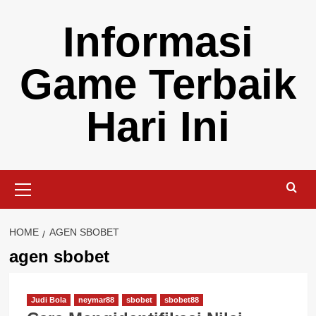
Skip
Informasi
to
content
Game Terbaik
Hari Ini
Primary
Menu
HOME
AGEN SBOBET
agen sbobet
Judi Bola
neymar88
sbobet
sbobet88