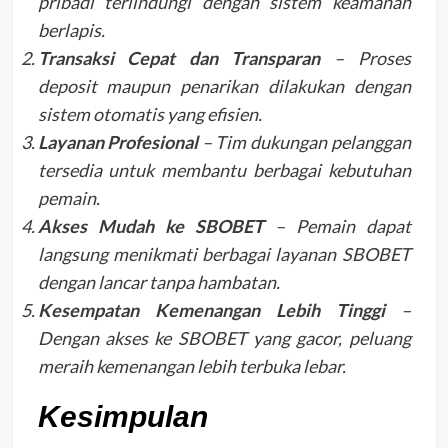
pribadi terlindungi dengan sistem keamanan
berlapis.
Transaksi Cepat dan Transparan
– Proses
deposit maupun penarikan dilakukan dengan
sistem otomatis yang efisien.
Layanan Profesional
– Tim dukungan pelanggan
tersedia untuk membantu berbagai kebutuhan
pemain.
Akses Mudah ke SBOBET
– Pemain dapat
langsung menikmati berbagai layanan SBOBET
dengan lancar tanpa hambatan.
Kesempatan Kemenangan Lebih Tinggi
–
Dengan akses ke SBOBET yang gacor, peluang
meraih kemenangan lebih terbuka lebar.
Kesimpulan