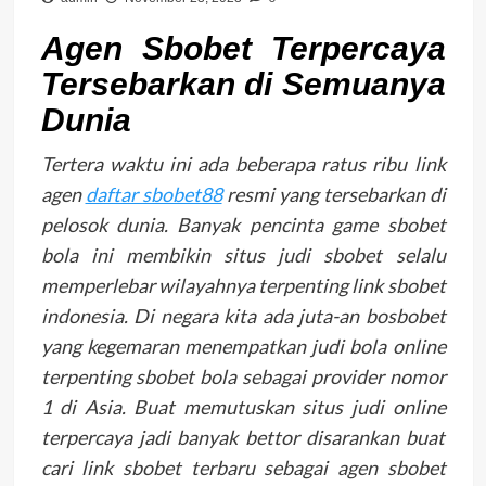
Agen Sbobet Terpercaya
Tersebarkan di Semuanya
Dunia
Tertera waktu ini ada beberapa ratus ribu link
agen
daftar sbobet88
resmi yang tersebarkan di
pelosok dunia. Banyak pencinta game sbobet
bola ini membikin situs judi sbobet selalu
memperlebar wilayahnya terpenting link sbobet
indonesia. Di negara kita ada juta-an bosbobet
yang kegemaran menempatkan judi bola online
terpenting sbobet bola sebagai provider nomor
1 di Asia. Buat memutuskan situs judi online
terpercaya jadi banyak bettor disarankan buat
cari link sbobet terbaru sebagai agen sbobet