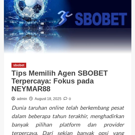
sbobet
Tips Memilih Agen SBOBET
Terpercaya: Fokus pada
NEYMAR88
0
admin
August 18, 2025
Dunia taruhan online telah berkembang pesat
dalam beberapa tahun terakhir, menghadirkan
banyak pilihan platform dan provider
terpercaya. Dari sekian banyak opsi yang