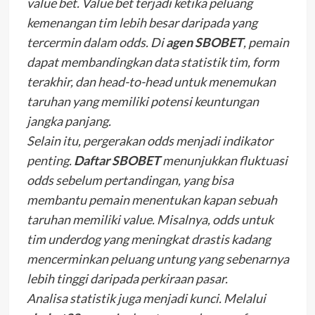
value bet. Value bet terjadi ketika peluang
kemenangan tim lebih besar daripada yang
tercermin dalam odds. Di
agen SBOBET
, pemain
dapat membandingkan data statistik tim, form
terakhir, dan head-to-head untuk menemukan
taruhan yang memiliki potensi keuntungan
jangka panjang.
Selain itu, pergerakan odds menjadi indikator
penting.
Daftar SBOBET
menunjukkan fluktuasi
odds sebelum pertandingan, yang bisa
membantu pemain menentukan kapan sebuah
taruhan memiliki value. Misalnya, odds untuk
tim underdog yang meningkat drastis kadang
mencerminkan peluang untung yang sebenarnya
lebih tinggi daripada perkiraan pasar.
Analisa statistik juga menjadi kunci. Melalui