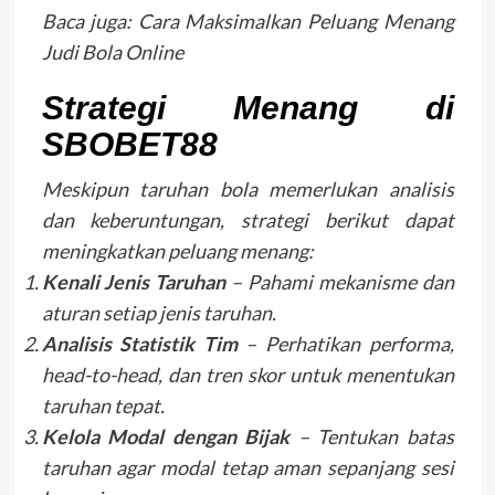
Baca juga: Cara Maksimalkan Peluang Menang
Judi Bola Online
Strategi Menang di
SBOBET88
Meskipun taruhan bola memerlukan analisis
dan keberuntungan, strategi berikut dapat
meningkatkan peluang menang:
Kenali Jenis Taruhan
– Pahami mekanisme dan
aturan setiap jenis taruhan.
Analisis Statistik Tim
– Perhatikan performa,
head-to-head, dan tren skor untuk menentukan
taruhan tepat.
Kelola Modal dengan Bijak
– Tentukan batas
taruhan agar modal tetap aman sepanjang sesi