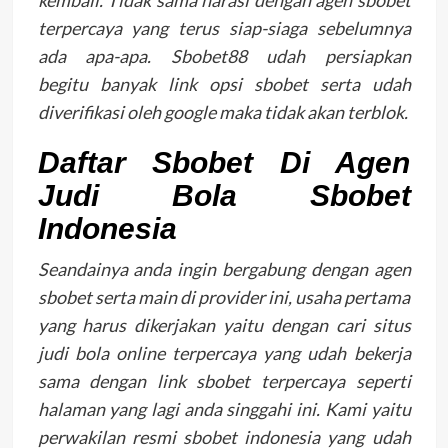
terpercaya yang terus siap-siaga sebelumnya
ada apa-apa. Sbobet88 udah persiapkan
begitu banyak link opsi sbobet serta udah
diverifikasi oleh google maka tidak akan terblok.
Daftar Sbobet Di Agen
Judi Bola Sbobet
Indonesia
Seandainya anda ingin bergabung dengan agen
sbobet serta main di provider ini, usaha pertama
yang harus dikerjakan yaitu dengan cari situs
judi bola online terpercaya yang udah bekerja
sama dengan link sbobet terpercaya seperti
halaman yang lagi anda singgahi ini. Kami yaitu
perwakilan resmi sbobet indonesia yang udah