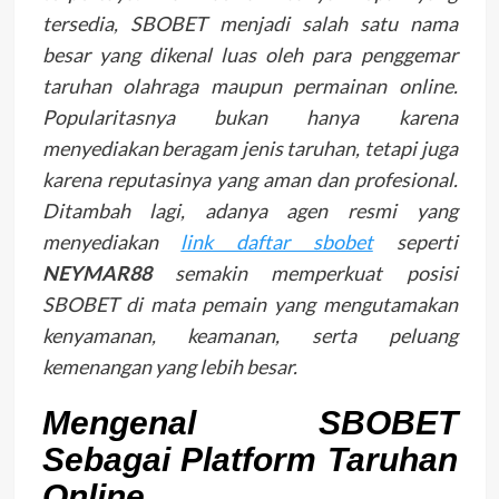
tersedia, SBOBET menjadi salah satu nama
besar yang dikenal luas oleh para penggemar
taruhan olahraga maupun permainan online.
Popularitasnya bukan hanya karena
menyediakan beragam jenis taruhan, tetapi juga
karena reputasinya yang aman dan profesional.
Ditambah lagi, adanya agen resmi yang
menyediakan
link daftar sbobet
seperti
NEYMAR88
semakin memperkuat posisi
SBOBET di mata pemain yang mengutamakan
kenyamanan, keamanan, serta peluang
kemenangan yang lebih besar.
Mengenal SBOBET
Sebagai Platform Taruhan
Online