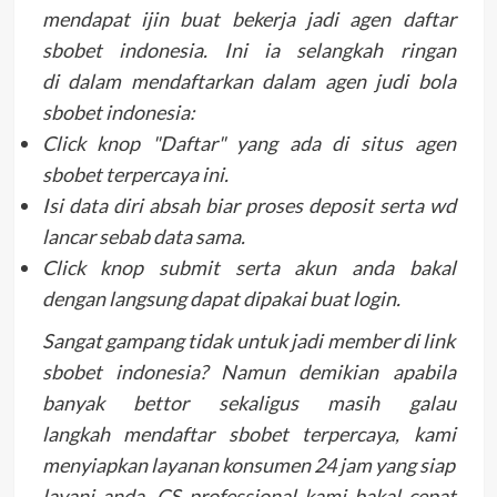
mendapat ijin buat bekerja jadi agen daftar
sbobet indonesia. Ini ia selangkah ringan
di dalam mendaftarkan dalam agen judi bola
sbobet indonesia:
Click knop "Daftar" yang ada di situs agen
sbobet terpercaya ini.
Isi data diri absah biar proses deposit serta wd
lancar sebab data sama.
Click knop submit serta akun anda bakal
dengan langsung dapat dipakai buat login.
Sangat gampang tidak untuk jadi member di link
sbobet indonesia? Namun demikian apabila
banyak bettor sekaligus masih galau
langkah mendaftar sbobet terpercaya, kami
menyiapkan layanan konsumen 24 jam yang siap
layani anda. CS professional kami bakal cepat