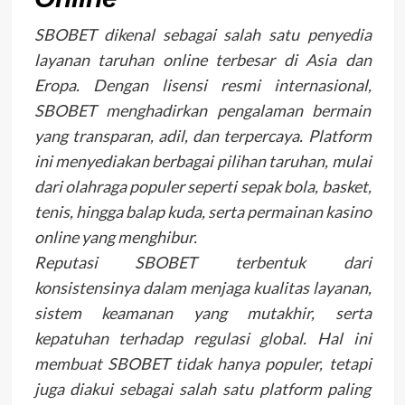
SBOBET dikenal sebagai salah satu penyedia
layanan taruhan online terbesar di Asia dan
Eropa. Dengan lisensi resmi internasional,
SBOBET menghadirkan pengalaman bermain
yang transparan, adil, dan terpercaya. Platform
ini menyediakan berbagai pilihan taruhan, mulai
dari olahraga populer seperti sepak bola, basket,
tenis, hingga balap kuda, serta permainan kasino
online yang menghibur.
Reputasi SBOBET terbentuk dari
konsistensinya dalam menjaga kualitas layanan,
sistem keamanan yang mutakhir, serta
kepatuhan terhadap regulasi global. Hal ini
membuat SBOBET tidak hanya populer, tetapi
juga diakui sebagai salah satu platform paling