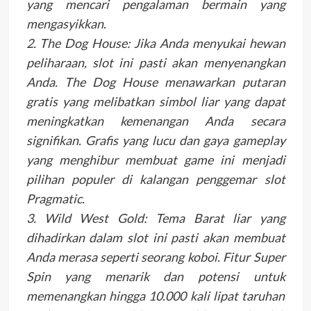
yang mencari pengalaman bermain yang
mengasyikkan.
2. The Dog House: Jika Anda menyukai hewan
peliharaan, slot ini pasti akan menyenangkan
Anda. The Dog House menawarkan putaran
gratis yang melibatkan simbol liar yang dapat
meningkatkan kemenangan Anda secara
signifikan. Grafis yang lucu dan gaya gameplay
yang menghibur membuat game ini menjadi
pilihan populer di kalangan penggemar slot
Pragmatic.
3. Wild West Gold: Tema Barat liar yang
dihadirkan dalam slot ini pasti akan membuat
Anda merasa seperti seorang koboi. Fitur Super
Spin yang menarik dan potensi untuk
memenangkan hingga 10.000 kali lipat taruhan