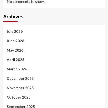
No comments to show.
Archives
July 2026
June 2026
May 2026
April 2026
March 2026
December 2025
November 2025
October 2025
September 2025