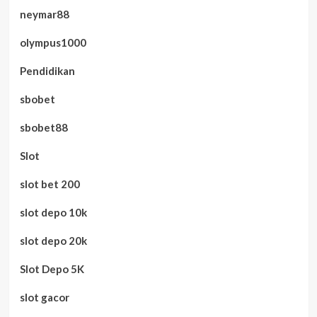
neymar88
olympus1000
Pendidikan
sbobet
sbobet88
Slot
slot bet 200
slot depo 10k
slot depo 20k
Slot Depo 5K
slot gacor