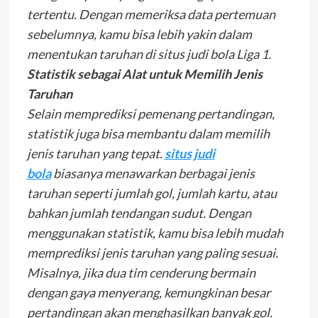
tertentu. Dengan memeriksa data pertemuan
sebelumnya, kamu bisa lebih yakin dalam
menentukan taruhan di situs
judi bola Liga 1
.
Statistik sebagai Alat untuk Memilih Jenis
Taruhan
Selain memprediksi pemenang pertandingan,
statistik juga bisa membantu dalam memilih
jenis taruhan yang tepat.
situs judi
bola
biasanya menawarkan berbagai jenis
taruhan seperti jumlah gol, jumlah kartu, atau
bahkan jumlah tendangan sudut. Dengan
menggunakan statistik, kamu bisa lebih mudah
memprediksi jenis taruhan yang paling sesuai.
Misalnya, jika dua tim cenderung bermain
dengan gaya menyerang, kemungkinan besar
pertandingan akan menghasilkan banyak gol.