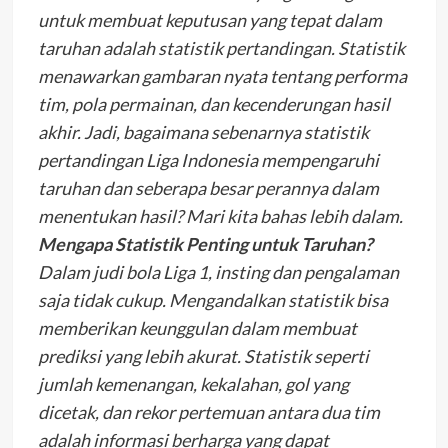
untuk membuat keputusan yang tepat dalam
taruhan adalah statistik pertandingan. Statistik
menawarkan gambaran nyata tentang performa
tim, pola permainan, dan kecenderungan hasil
akhir. Jadi, bagaimana sebenarnya statistik
pertandingan Liga Indonesia mempengaruhi
taruhan dan seberapa besar perannya dalam
menentukan hasil? Mari kita bahas lebih dalam.
Mengapa Statistik Penting untuk Taruhan?
Dalam
judi bola Liga 1
, insting dan pengalaman
saja tidak cukup. Mengandalkan statistik bisa
memberikan keunggulan dalam membuat
prediksi yang lebih akurat. Statistik seperti
jumlah kemenangan, kekalahan, gol yang
dicetak, dan rekor pertemuan antara dua tim
adalah informasi berharga yang dapat