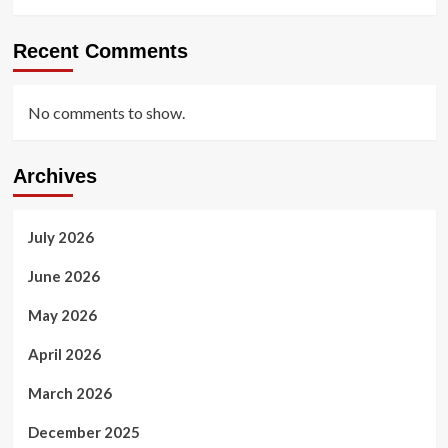
Recent Comments
No comments to show.
Archives
July 2026
June 2026
May 2026
April 2026
March 2026
December 2025