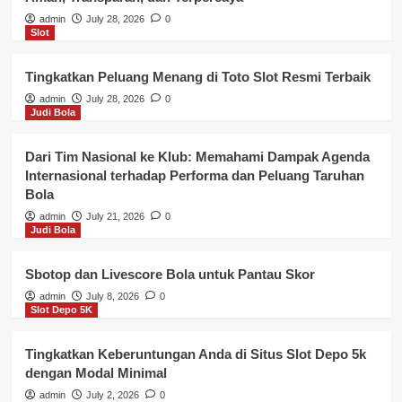
admin
July 28, 2026
0
Slot
Tingkatkan Peluang Menang di Toto Slot Resmi Terbaik
admin
July 28, 2026
0
Judi Bola
Dari Tim Nasional ke Klub: Memahami Dampak Agenda
Internasional terhadap Performa dan Peluang Taruhan
Bola
admin
July 21, 2026
0
Judi Bola
Sbotop dan Livescore Bola untuk Pantau Skor
admin
July 8, 2026
0
Slot Depo 5K
Tingkatkan Keberuntungan Anda di Situs Slot Depo 5k
dengan Modal Minimal
admin
July 2, 2026
0