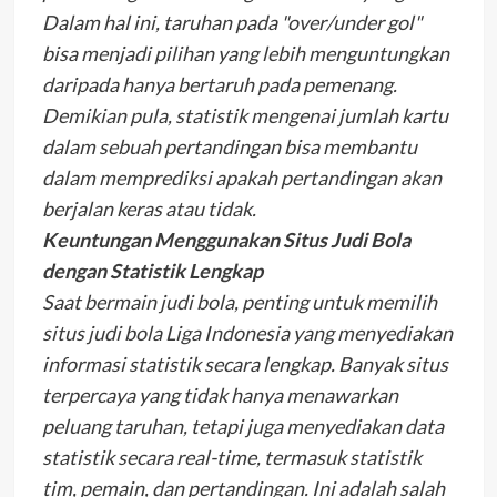
Dalam hal ini, taruhan pada "over/under gol"
bisa menjadi pilihan yang lebih menguntungkan
daripada hanya bertaruh pada pemenang.
Demikian pula, statistik mengenai jumlah kartu
dalam sebuah pertandingan bisa membantu
dalam memprediksi apakah pertandingan akan
berjalan keras atau tidak.
Keuntungan Menggunakan Situs Judi Bola
dengan Statistik Lengkap
Saat bermain
judi bola
, penting untuk memilih
situs
judi bola Liga Indonesia
yang menyediakan
informasi statistik secara lengkap. Banyak situs
terpercaya yang tidak hanya menawarkan
peluang taruhan, tetapi juga menyediakan data
statistik secara real-time, termasuk statistik
tim, pemain, dan pertandingan. Ini adalah salah