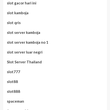
slot gacor hari ini
slot kamboja
slot qris
slot server kamboja
slot server kamboja no 1
slot server luar negri
Slot Server Thailand
slot777
slot88
slot888
spaceman