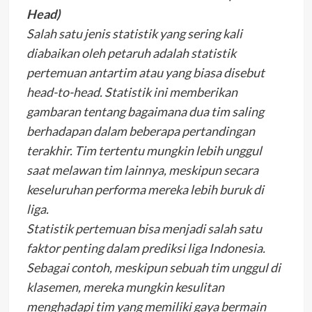
Head)
Salah satu jenis statistik yang sering kali
diabaikan oleh petaruh adalah statistik
pertemuan antartim atau yang biasa disebut
head-to-head
. Statistik ini memberikan
gambaran tentang bagaimana dua tim saling
berhadapan dalam beberapa pertandingan
terakhir. Tim tertentu mungkin lebih unggul
saat melawan tim lainnya, meskipun secara
keseluruhan performa mereka lebih buruk di
liga.
Statistik pertemuan bisa menjadi salah satu
faktor penting dalam prediksi liga Indonesia.
Sebagai contoh, meskipun sebuah tim unggul di
klasemen, mereka mungkin kesulitan
menghadapi tim yang memiliki gaya bermain