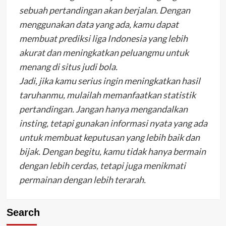
sebuah pertandingan akan berjalan. Dengan
menggunakan data yang ada, kamu dapat
membuat prediksi liga Indonesia yang lebih
akurat dan meningkatkan peluangmu untuk
menang di situs
judi bola
.
Jadi, jika kamu serius ingin meningkatkan hasil
taruhanmu, mulailah memanfaatkan statistik
pertandingan. Jangan hanya mengandalkan
insting, tetapi gunakan informasi nyata yang ada
untuk membuat keputusan yang lebih baik dan
bijak. Dengan begitu, kamu tidak hanya bermain
dengan lebih cerdas, tetapi juga menikmati
permainan dengan lebih terarah.
Search