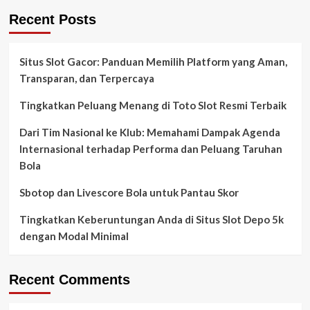
Recent Posts
Situs Slot Gacor: Panduan Memilih Platform yang Aman,
Transparan, dan Terpercaya
Tingkatkan Peluang Menang di Toto Slot Resmi Terbaik
Dari Tim Nasional ke Klub: Memahami Dampak Agenda
Internasional terhadap Performa dan Peluang Taruhan
Bola
Sbotop dan Livescore Bola untuk Pantau Skor
Tingkatkan Keberuntungan Anda di Situs Slot Depo 5k
dengan Modal Minimal
Recent Comments