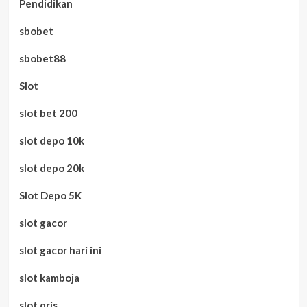
Pendidikan
sbobet
sbobet88
Slot
slot bet 200
slot depo 10k
slot depo 20k
Slot Depo 5K
slot gacor
slot gacor hari ini
slot kamboja
slot qris