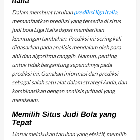
Italia
Dalam membuat taruhan
prediksi liga italia
,
memanfaatkan prediksi yang tersedia di situs
judi bola Liga Italia dapat memberikan
keuntungan tambahan. Prediksi ini sering kali
didasarkan pada analisis mendalam oleh para
ahli dan algoritma canggih. Namun, penting
untuk tidak bergantung sepenuhnya pada
prediksi ini. Gunakan informasi dari prediksi
sebagai salah satu alat dalam strategi Anda, dan
kombinasikan dengan analisis pribadi yang
mendalam.
Memilih Situs Judi Bola yang
Tepat
Untuk melakukan taruhan yang efektif, memilih