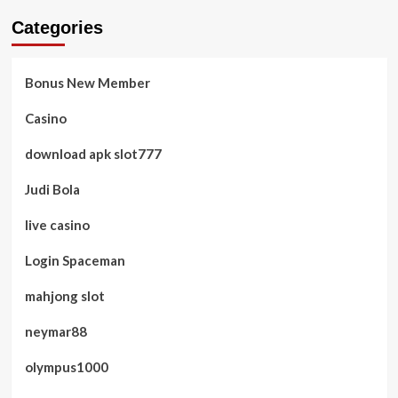
Categories
Bonus New Member
Casino
download apk slot777
Judi Bola
live casino
Login Spaceman
mahjong slot
neymar88
olympus1000