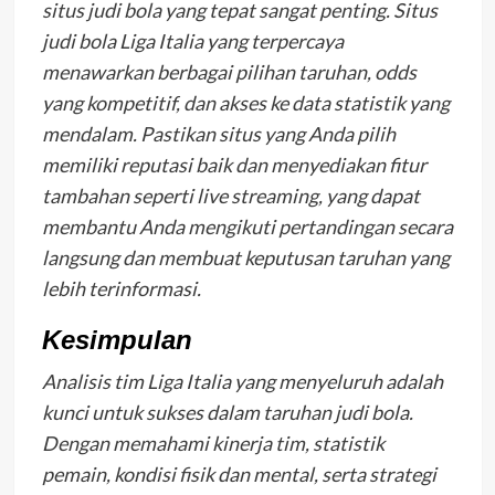
situs judi bola yang tepat sangat penting. Situs
judi bola Liga Italia yang terpercaya
menawarkan berbagai pilihan taruhan, odds
yang kompetitif, dan akses ke data statistik yang
mendalam. Pastikan situs yang Anda pilih
memiliki reputasi baik dan menyediakan fitur
tambahan seperti live streaming, yang dapat
membantu Anda mengikuti pertandingan secara
langsung dan membuat keputusan taruhan yang
lebih terinformasi.
Kesimpulan
Analisis tim Liga Italia yang menyeluruh adalah
kunci untuk sukses dalam taruhan judi bola.
Dengan memahami kinerja tim, statistik
pemain, kondisi fisik dan mental, serta strategi