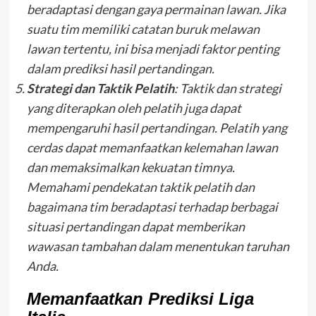
beradaptasi dengan gaya permainan lawan. Jika
suatu tim memiliki catatan buruk melawan
lawan tertentu, ini bisa menjadi faktor penting
dalam prediksi hasil pertandingan.
Strategi dan Taktik Pelatih
: Taktik dan strategi
yang diterapkan oleh pelatih juga dapat
mempengaruhi hasil pertandingan. Pelatih yang
cerdas dapat memanfaatkan kelemahan lawan
dan memaksimalkan kekuatan timnya.
Memahami pendekatan taktik pelatih dan
bagaimana tim beradaptasi terhadap berbagai
situasi pertandingan dapat memberikan
wawasan tambahan dalam menentukan taruhan
Anda.
Memanfaatkan Prediksi Liga