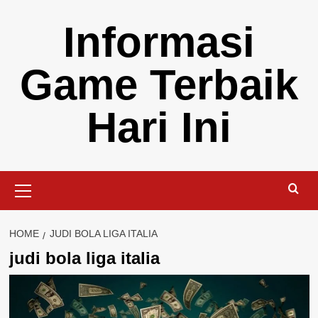
Skip
Informasi
to
content
Game Terbaik
Hari Ini
Primary
Menu
HOME
JUDI BOLA LIGA ITALIA
judi bola liga italia