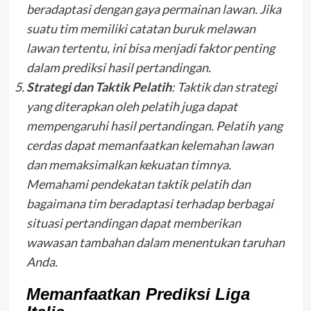
beradaptasi dengan gaya permainan lawan. Jika
suatu tim memiliki catatan buruk melawan
lawan tertentu, ini bisa menjadi faktor penting
dalam prediksi hasil pertandingan.
Strategi dan Taktik Pelatih
: Taktik dan strategi
yang diterapkan oleh pelatih juga dapat
mempengaruhi hasil pertandingan. Pelatih yang
cerdas dapat memanfaatkan kelemahan lawan
dan memaksimalkan kekuatan timnya.
Memahami pendekatan taktik pelatih dan
bagaimana tim beradaptasi terhadap berbagai
situasi pertandingan dapat memberikan
wawasan tambahan dalam menentukan taruhan
Anda.
Memanfaatkan Prediksi Liga