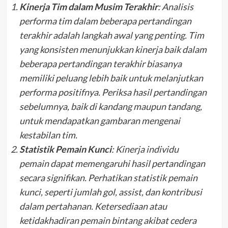
Kinerja Tim dalam Musim Terakhir
: Analisis
performa tim dalam beberapa pertandingan
terakhir adalah langkah awal yang penting. Tim
yang konsisten menunjukkan kinerja baik dalam
beberapa pertandingan terakhir biasanya
memiliki peluang lebih baik untuk melanjutkan
performa positifnya. Periksa hasil pertandingan
sebelumnya, baik di kandang maupun tandang,
untuk mendapatkan gambaran mengenai
kestabilan tim.
Statistik Pemain Kunci
: Kinerja individu
pemain dapat memengaruhi hasil pertandingan
secara signifikan. Perhatikan statistik pemain
kunci, seperti jumlah gol, assist, dan kontribusi
dalam pertahanan. Ketersediaan atau
ketidakhadiran pemain bintang akibat cedera