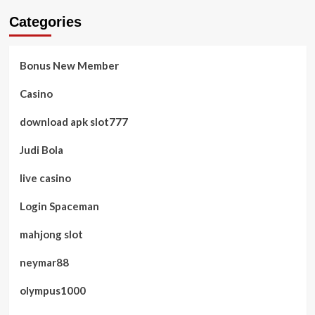
Categories
Bonus New Member
Casino
download apk slot777
Judi Bola
live casino
Login Spaceman
mahjong slot
neymar88
olympus1000