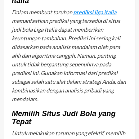
Italia
Dalam membuat taruhan
prediksi liga italia
,
memanfaatkan prediksi yang tersedia di situs
judi bola Liga Italia dapat memberikan
keuntungan tambahan. Prediksi ini sering kali
didasarkan pada analisis mendalam oleh para
ahli dan algoritma canggih. Namun, penting
untuk tidak bergantung sepenuhnya pada
prediksi ini. Gunakan informasi dari prediksi
sebagai salah satu alat dalam strategi Anda, dan
kombinasikan dengan analisis pribadi yang
mendalam.
Memilih Situs Judi Bola yang
Tepat
Untuk melakukan taruhan yang efektif, memilih