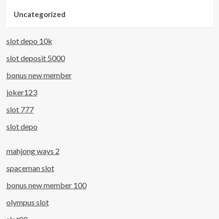
Uncategorized
slot depo 10k
slot deposit 5000
bonus new member
joker123
slot 777
slot depo
mahjong ways 2
spaceman slot
bonus new member 100
olympus slot