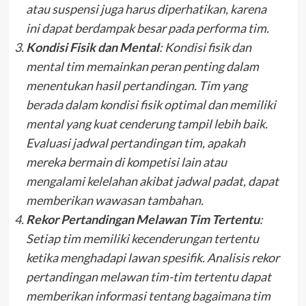
atau suspensi juga harus diperhatikan, karena
ini dapat berdampak besar pada performa tim.
Kondisi Fisik dan Mental
: Kondisi fisik dan
mental tim memainkan peran penting dalam
menentukan hasil pertandingan. Tim yang
berada dalam kondisi fisik optimal dan memiliki
mental yang kuat cenderung tampil lebih baik.
Evaluasi jadwal pertandingan tim, apakah
mereka bermain di kompetisi lain atau
mengalami kelelahan akibat jadwal padat, dapat
memberikan wawasan tambahan.
Rekor Pertandingan Melawan Tim Tertentu
:
Setiap tim memiliki kecenderungan tertentu
ketika menghadapi lawan spesifik. Analisis rekor
pertandingan melawan tim-tim tertentu dapat
memberikan informasi tentang bagaimana tim