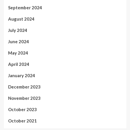
September 2024
August 2024
July 2024
June 2024
May 2024
April 2024
January 2024
December 2023
November 2023
October 2023
October 2021