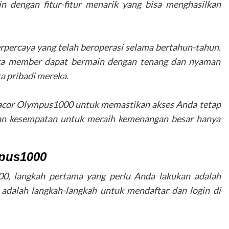
in dengan fitur-fitur menarik yang bisa menghasilkan
rpercaya yang telah beroperasi selama bertahun-tahun.
ra member dapat bermain dengan tenang dan nyaman
a pribadi mereka.
gacor Olympus1000 untuk memastikan akses Anda tetap
kan kesempatan untuk meraih kemenangan besar hanya
mpus1000
0, langkah pertama yang perlu Anda lakukan adalah
 adalah langkah-langkah untuk mendaftar dan login di