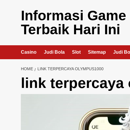
Skip
to
Informasi Game
content
Terbaik Hari Ini
Casino
Judi Bola
Slot
Sitemap
Judi Bo
HOME
LINK TERPERCAYA OLYMPUS1000
link terpercay