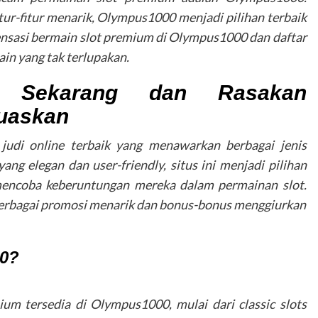
ur-fitur menarik, Olympus1000 menjadi pilihan terbaik
ensasi bermain slot premium di Olympus1000 dan daftar
n yang tak terlupakan.
ar Sekarang dan Rasakan
uaskan
judi online terbaik yang menawarkan berbagai jenis
g elegan dan user-friendly, situs ini menjadi pilihan
mencoba keberuntungan mereka dalam permainan slot.
berbagai promosi menarik dan bonus-bonus menggiurkan
0?
um tersedia di Olympus1000, mulai dari classic slots