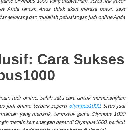
game Olympus 1000 yang ditawarkan, serta link gacor
s Anda lancar, Anda tidak akan merasa bosan saat
aftar sekarang dan mulailah petualangan judi online Anda
usif: Cara Sukses
pus1000
emain judi online. Salah satu cara untuk memenangkan
us judi online terbaik seperti
olympus1000
. Situs judi
rmainan yang menarik, termasuk game Olympus 1000
ingin meraih kemenangan besar di Olympus1000, berikut
membantu Anda meraih jackpot besar di situs ini.