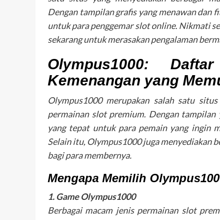
Dengan tampilan grafis yang menawan dan fit
untuk para penggemar slot online. Nikmati s
sekarang untuk merasakan pengalaman bermai
Olympus1000: Daft
Kemenangan yang Mem
Olympus1000 merupakan salah satu situs 
permainan slot premium. Dengan tampilan yan
yang tepat untuk para pemain yang ingin 
Selain itu, Olympus1000 juga menyediakan 
bagi para membernya.
Mengapa Memilih Olympus100
1. Game Olympus1000
Berbagai macam jenis permainan slot premi