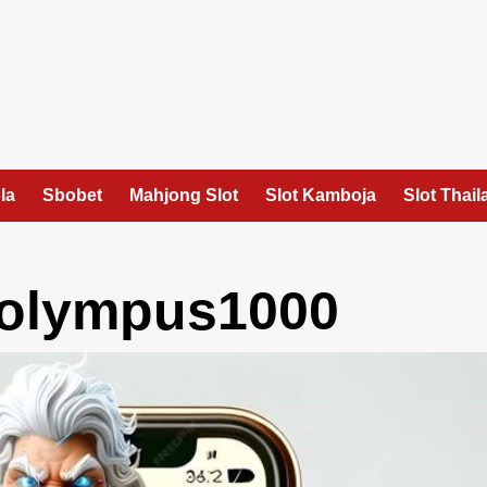
la
Sbobet
Mahjong Slot
Slot Kamboja
Slot Thail
a olympus1000