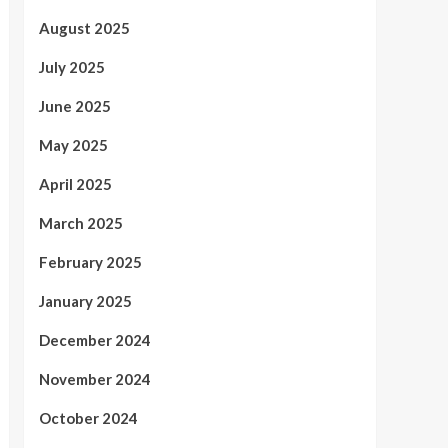
August 2025
July 2025
June 2025
May 2025
April 2025
March 2025
February 2025
January 2025
December 2024
November 2024
October 2024