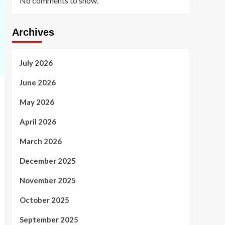
No comments to show.
Archives
July 2026
June 2026
May 2026
April 2026
March 2026
December 2025
November 2025
October 2025
September 2025