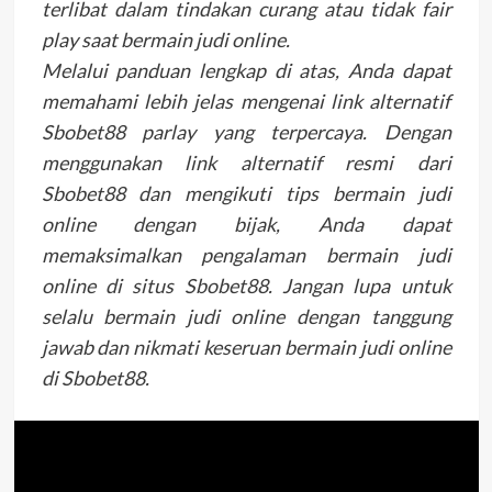
terlibat dalam tindakan curang atau tidak fair
play saat bermain judi online.
Melalui panduan lengkap di atas, Anda dapat
memahami lebih jelas mengenai link alternatif
Sbobet88 parlay yang terpercaya. Dengan
menggunakan link alternatif resmi dari
Sbobet88 dan mengikuti tips bermain judi
online dengan bijak, Anda dapat
memaksimalkan pengalaman bermain judi
online di situs Sbobet88. Jangan lupa untuk
selalu bermain judi online dengan tanggung
jawab dan nikmati keseruan bermain judi online
di Sbobet88.