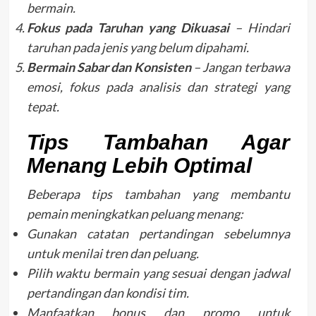
bermain.
Fokus pada Taruhan yang Dikuasai
– Hindari
taruhan pada jenis yang belum dipahami.
Bermain Sabar dan Konsisten
– Jangan terbawa
emosi, fokus pada analisis dan strategi yang
tepat.
Tips Tambahan Agar
Menang Lebih Optimal
Beberapa tips tambahan yang membantu
pemain meningkatkan peluang menang:
Gunakan catatan pertandingan sebelumnya
untuk menilai tren dan peluang.
Pilih waktu bermain yang sesuai dengan jadwal
pertandingan dan kondisi tim.
Manfaatkan bonus dan promo untuk