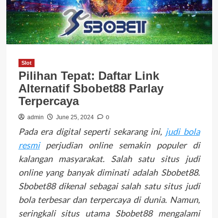
Slot
Pilihan Tepat: Daftar Link
Alternatif Sbobet88 Parlay
Terpercaya
0
admin
June 25, 2024
Pada era digital seperti sekarang ini,
judi bola
resmi
perjudian online semakin populer di
kalangan masyarakat. Salah satu situs judi
online yang banyak diminati adalah Sbobet88.
Sbobet88 dikenal sebagai salah satu situs judi
bola terbesar dan terpercaya di dunia. Namun,
seringkali situs utama Sbobet88 mengalami