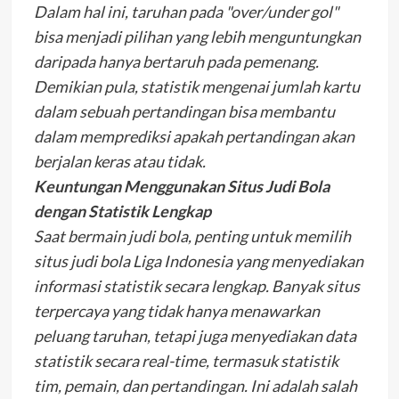
Dalam hal ini, taruhan pada "over/under gol"
bisa menjadi pilihan yang lebih menguntungkan
daripada hanya bertaruh pada pemenang.
Demikian pula, statistik mengenai jumlah kartu
dalam sebuah pertandingan bisa membantu
dalam memprediksi apakah pertandingan akan
berjalan keras atau tidak.
Keuntungan Menggunakan Situs Judi Bola
dengan Statistik Lengkap
Saat bermain
judi bola
, penting untuk memilih
situs
judi bola Liga Indonesia
yang menyediakan
informasi statistik secara lengkap. Banyak situs
terpercaya yang tidak hanya menawarkan
peluang taruhan, tetapi juga menyediakan data
statistik secara real-time, termasuk statistik
tim, pemain, dan pertandingan. Ini adalah salah