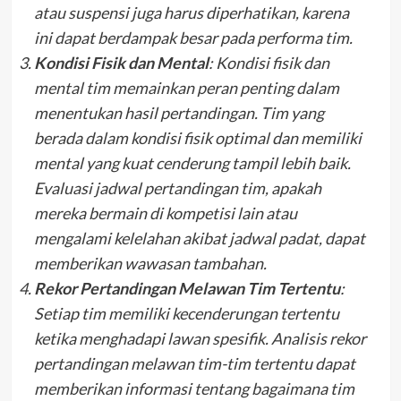
atau suspensi juga harus diperhatikan, karena
ini dapat berdampak besar pada performa tim.
Kondisi Fisik dan Mental
: Kondisi fisik dan
mental tim memainkan peran penting dalam
menentukan hasil pertandingan. Tim yang
berada dalam kondisi fisik optimal dan memiliki
mental yang kuat cenderung tampil lebih baik.
Evaluasi jadwal pertandingan tim, apakah
mereka bermain di kompetisi lain atau
mengalami kelelahan akibat jadwal padat, dapat
memberikan wawasan tambahan.
Rekor Pertandingan Melawan Tim Tertentu
:
Setiap tim memiliki kecenderungan tertentu
ketika menghadapi lawan spesifik. Analisis rekor
pertandingan melawan tim-tim tertentu dapat
memberikan informasi tentang bagaimana tim