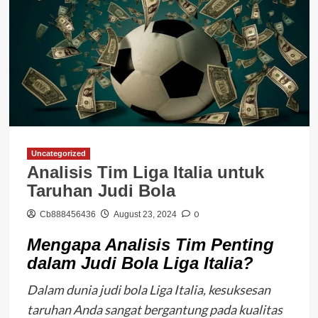
Uncategorized
Analisis Tim Liga Italia untuk
Taruhan Judi Bola
0
Cb888456436
August 23, 2024
Mengapa Analisis Tim Penting
dalam Judi Bola Liga Italia?
Dalam dunia judi bola Liga Italia, kesuksesan
taruhan Anda sangat bergantung pada kualitas