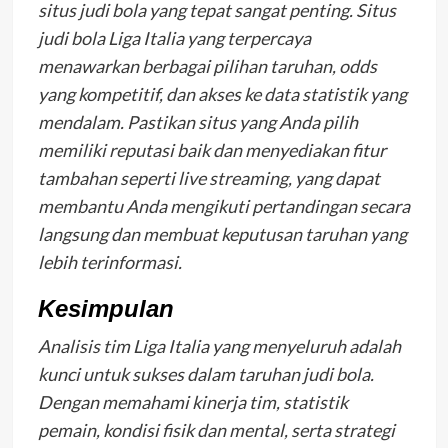
situs judi bola yang tepat sangat penting. Situs
judi bola Liga Italia yang terpercaya
menawarkan berbagai pilihan taruhan, odds
yang kompetitif, dan akses ke data statistik yang
mendalam. Pastikan situs yang Anda pilih
memiliki reputasi baik dan menyediakan fitur
tambahan seperti live streaming, yang dapat
membantu Anda mengikuti pertandingan secara
langsung dan membuat keputusan taruhan yang
lebih terinformasi.
Kesimpulan
Analisis tim Liga Italia yang menyeluruh adalah
kunci untuk sukses dalam taruhan judi bola.
Dengan memahami kinerja tim, statistik
pemain, kondisi fisik dan mental, serta strategi