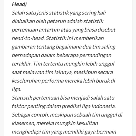
Head)
Salah satu jenis statistik yang sering kali
diabaikan oleh petaruh adalah statistik
pertemuan antartim atau yang biasa disebut
head-to-head
. Statistik ini memberikan
gambaran tentang bagaimana dua tim saling
berhadapan dalam beberapa pertandingan
terakhir. Tim tertentu mungkin lebih unggul
saat melawan tim lainnya, meskipun secara
keseluruhan performa mereka lebih buruk di
liga.
Statistik pertemuan bisa menjadi salah satu
faktor penting dalam prediksi liga Indonesia.
Sebagai contoh, meskipun sebuah tim unggul di
klasemen, mereka mungkin kesulitan
menghadapi tim yang memiliki gaya bermain