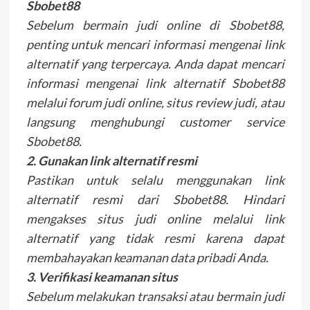
Sbobet88
Sebelum bermain judi online di Sbobet88,
penting untuk mencari informasi mengenai link
alternatif yang terpercaya. Anda dapat mencari
informasi mengenai link alternatif Sbobet88
melalui forum judi online, situs review judi, atau
langsung menghubungi customer service
Sbobet88.
2. Gunakan link alternatif resmi
Pastikan untuk selalu menggunakan link
alternatif resmi dari Sbobet88. Hindari
mengakses situs judi online melalui link
alternatif yang tidak resmi karena dapat
membahayakan keamanan data pribadi Anda.
3. Verifikasi keamanan situs
Sebelum melakukan transaksi atau bermain judi