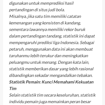
digunakan untuk memprediksi hasil
pertandingan di situs
judi bola
.
Misalnya, jika satu tim memiliki catatan
kemenangan yang konsisten di kandang,
sementara lawannya memiliki rekor buruk
dalam pertandingan tandang, statistik ini dapat
mempengaruhi prediksi liga Indonesia. Sebagai
petaruh, menggunakan data ini akan membuat
taruhanmu lebih terukur dan meningkatkan
peluangmu untuk menang. Dengan kata lain,
statistik memberikan dasar yang lebih rasional
dibandingkan sekadar mengandalkan tebakan.
Statistik Pemain: Kunci Memahami Kekuatan
Tim
Selain statistik tim secara keseluruhan, statistik
individu pemain juga memainkan peran besar