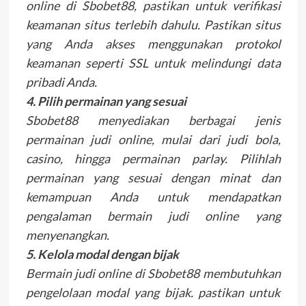
online di Sbobet88, pastikan untuk verifikasi
keamanan situs terlebih dahulu. Pastikan situs
yang Anda akses menggunakan protokol
keamanan seperti SSL untuk melindungi data
pribadi Anda.
4. Pilih permainan yang sesuai
Sbobet88 menyediakan berbagai jenis
permainan judi online, mulai dari judi bola,
casino, hingga permainan parlay. Pilihlah
permainan yang sesuai dengan minat dan
kemampuan Anda untuk mendapatkan
pengalaman bermain judi online yang
menyenangkan.
5. Kelola modal dengan bijak
Bermain judi online di Sbobet88 membutuhkan
pengelolaan modal yang bijak. pastikan untuk