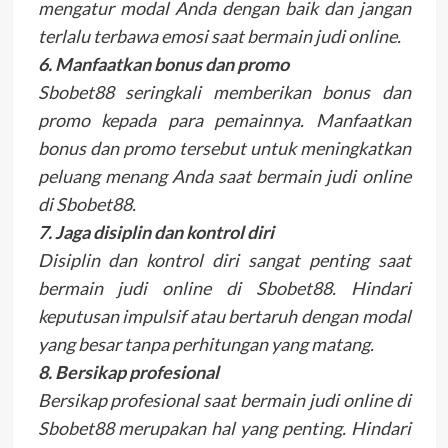
mengatur modal Anda dengan baik dan jangan
terlalu terbawa emosi saat bermain judi online.
6. Manfaatkan bonus dan promo
Sbobet88 seringkali memberikan bonus dan
promo kepada para pemainnya. Manfaatkan
bonus dan promo tersebut untuk meningkatkan
peluang menang Anda saat bermain judi online
di Sbobet88.
7. Jaga disiplin dan kontrol diri
Disiplin dan kontrol diri sangat penting saat
bermain judi online di Sbobet88. Hindari
keputusan impulsif atau bertaruh dengan modal
yang besar tanpa perhitungan yang matang.
8. Bersikap profesional
Bersikap profesional saat bermain judi online di
Sbobet88 merupakan hal yang penting. Hindari