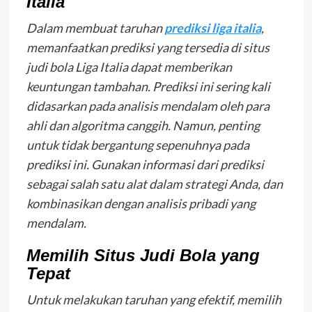
Italia
Dalam membuat taruhan
prediksi liga italia
,
memanfaatkan prediksi yang tersedia di situs
judi bola Liga Italia dapat memberikan
keuntungan tambahan. Prediksi ini sering kali
didasarkan pada analisis mendalam oleh para
ahli dan algoritma canggih. Namun, penting
untuk tidak bergantung sepenuhnya pada
prediksi ini. Gunakan informasi dari prediksi
sebagai salah satu alat dalam strategi Anda, dan
kombinasikan dengan analisis pribadi yang
mendalam.
Memilih Situs Judi Bola yang
Tepat
Untuk melakukan taruhan yang efektif, memilih