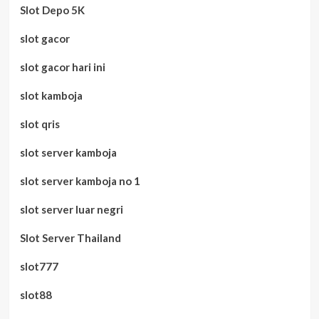
Slot Depo 5K
slot gacor
slot gacor hari ini
slot kamboja
slot qris
slot server kamboja
slot server kamboja no 1
slot server luar negri
Slot Server Thailand
slot777
slot88