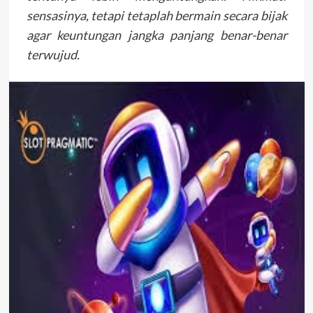
sensasinya, tetapi tetaplah bermain secara bijak
agar keuntungan jangka panjang benar-benar
terwujud.