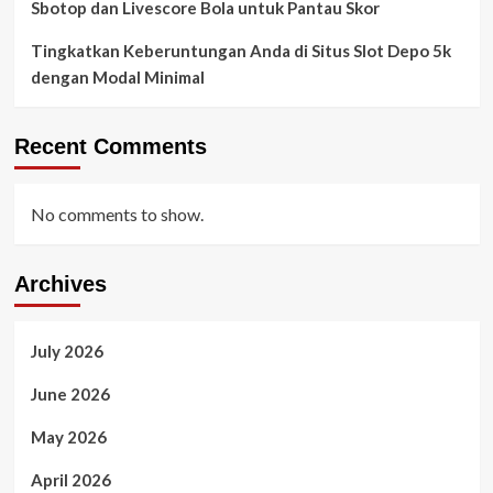
Sbotop dan Livescore Bola untuk Pantau Skor
Tingkatkan Keberuntungan Anda di Situs Slot Depo 5k
dengan Modal Minimal
Recent Comments
No comments to show.
Archives
July 2026
June 2026
May 2026
April 2026