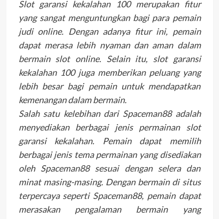
Slot garansi kekalahan 100 merupakan fitur
yang sangat menguntungkan bagi para pemain
judi online. Dengan adanya fitur ini, pemain
dapat merasa lebih nyaman dan aman dalam
bermain slot online. Selain itu, slot garansi
kekalahan 100 juga memberikan peluang yang
lebih besar bagi pemain untuk mendapatkan
kemenangan dalam bermain.
Salah satu kelebihan dari Spaceman88 adalah
menyediakan berbagai jenis permainan slot
garansi kekalahan. Pemain dapat memilih
berbagai jenis tema permainan yang disediakan
oleh Spaceman88 sesuai dengan selera dan
minat masing-masing. Dengan bermain di situs
terpercaya seperti Spaceman88, pemain dapat
merasakan pengalaman bermain yang