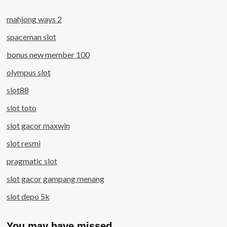
mahjong ways 2
spaceman slot
bonus new member 100
olympus slot
slot88
slot toto
slot gacor maxwin
slot resmi
pragmatic slot
slot gacor gampang menang
slot depo 5k
You may have missed