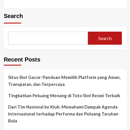
Search
Search
Recent Posts
Situs Slot Gacor: Panduan Memilih Platform yang Aman,
Transparan, dan Terpercaya
Tingkatkan Peluang Menang di Toto Slot Resmi Terbaik
Dari Tim Nasional ke Klub: Memahami Dampak Agenda
Internasional terhadap Performa dan Peluang Taruhan
Bola