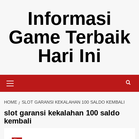
Skip
Informasi
to
content
Game Terbaik
Hari Ini
Primary
Menu
HOME
SLOT GARANSI KEKALAHAN 100 SALDO KEMBALI
slot garansi kekalahan 100 saldo
kembali