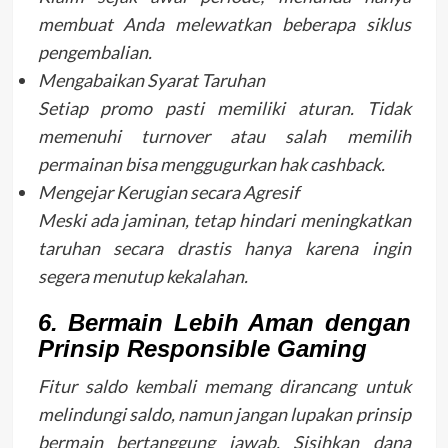
membuat Anda melewatkan beberapa siklus
pengembalian.
Mengabaikan Syarat Taruhan
Setiap promo pasti memiliki aturan. Tidak
memenuhi turnover atau salah memilih
permainan bisa menggugurkan hak cashback.
Mengejar Kerugian secara Agresif
Meski ada jaminan, tetap hindari meningkatkan
taruhan secara drastis hanya karena ingin
segera menutup kekalahan.
6. Bermain Lebih Aman dengan
Prinsip
Responsible Gaming
Fitur
saldo kembali
memang dirancang untuk
melindungi saldo, namun jangan lupakan prinsip
bermain bertanggung jawab. Sisihkan dana