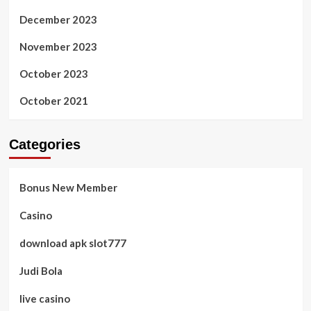
December 2023
November 2023
October 2023
October 2021
Categories
Bonus New Member
Casino
download apk slot777
Judi Bola
live casino